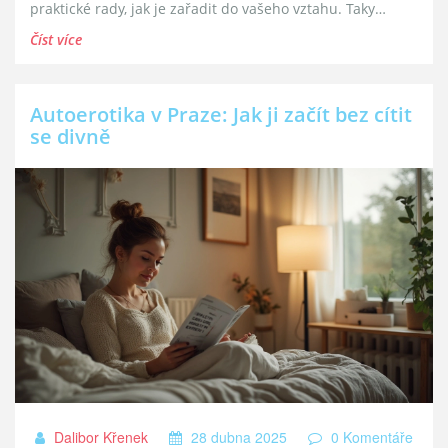
praktické rady, jak je zařadit do vašeho vztahu. Taky
rozbijeme několik mýtů a podíváme se na nejčastější
Číst více
chyby při používání. Zjistíte, že experimentování nemusí
být žádná věda.
Autoerotika v Praze: Jak ji začít bez cítit
se divně
Dalibor Křenek
28 dubna 2025
0 Komentáře