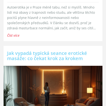
Autoerotika je v Praze méně tabu, než si myslíš. Mnoho
lidí má obavy z trapnosti nebo studu, ale většina těchto
pocitů plyne hlavně z neinformovanosti nebo
společenských předsudků. V článku se dozvíš, proč je
zdravá masturbace normální, jak začít, aniž by ses cítil
divně, a kde najdeš v Praze klidný prostor nebo užitečné
Číst více
pomůcky. Přidávám i konkrétní tipy pro větší pohodu a
bezpečí. Vše bez zbytečně složitých řečí – otevřeně a na
rovinu.
Jak vypadá typická seance erotické
masáže: co čekat krok za krokem