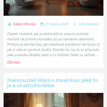
Dalibor Křenek
27 dubna 2025
0 Komentáře
Článek rozebírá, jak probíhá běžná seance erotické
masáže od prvního kontaktu až po samotné zakončení.
Přidává praktické tipy, jak zvládnout počáteční nervozitu a
jak si vybrat správné studio. Dozvíte se, na co se připravit,
jaká pravidla obvykle platí a co můžete čekat za zážitek.
Přiblíží i průběh masáže a zaměří se na důležité
Číst více
drobnosti, které mohou celý dojem ovlivnit. Čtenář tak
získá jasnou představu, jak masáž probíhá v praxi a co
mu může přinést.
Francouzské líbání s masérkou: Jaké to
je a co od toho čekat