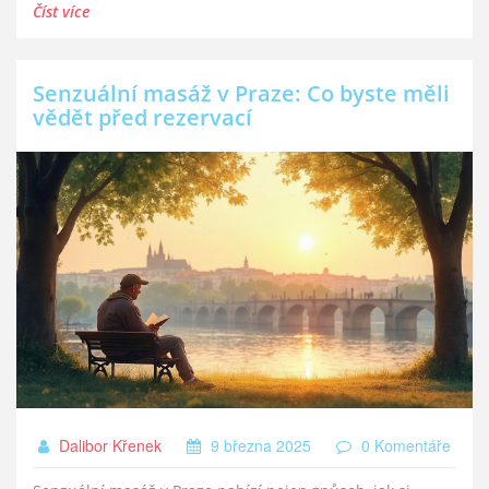
může tato masáž být cestou k hlubšímu propojení s tělem
Číst více
i myslí. Objevte nový způsob relaxace, který může
obohatit vaše wellness rituály.
Senzuální masáž v Praze: Co byste měli
vědět před rezervací
Dalibor Křenek
9 března 2025
0 Komentáře