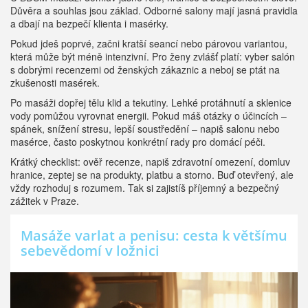
Důvěra a souhlas jsou základ. Odborné salony mají jasná pravidla
a dbají na bezpečí klienta i masérky.
Pokud jdeš poprvé, začni kratší seancí nebo párovou variantou,
která může být méně intenzivní. Pro ženy zvlášť platí: vyber salón
s dobrými recenzemi od ženských zákaznic a neboj se ptát na
zkušenosti masérek.
Po masáži dopřej tělu klid a tekutiny. Lehké protáhnutí a sklenice
vody pomůžou vyrovnat energii. Pokud máš otázky o účincích –
spánek, snížení stresu, lepší soustředění – napiš salonu nebo
masérce, často poskytnou konkrétní rady pro domácí péči.
Krátký checklist: ověř recenze, napiš zdravotní omezení, domluv
hranice, zeptej se na produkty, platbu a storno. Buď otevřený, ale
vždy rozhoduj s rozumem. Tak si zajistíš příjemný a bezpečný
zážitek v Praze.
Masáže varlat a penisu: cesta k většímu
sebevědomí v ložnici