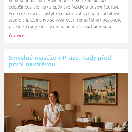
Senzuální masáž v Praze nabízí nejen způsob, jak si
odpočinout, ale i jak zlepšit své fyzické a duševní zdraví.
Před rezervací si zjistěte, co očekávat, jak najít spolehlivé
studio a jakých chyb se vyvarovat. Tento článek poskytuje
praktické rady, které vám pomohou se rozhodnout a
dosáhnout nejlepšího zážitku. Ponořte se do světa
Číst více
relaxace a uvolnění, dobře informováni a připraveni.
Smyslné masáže v Praze: Rady před
první návštěvou