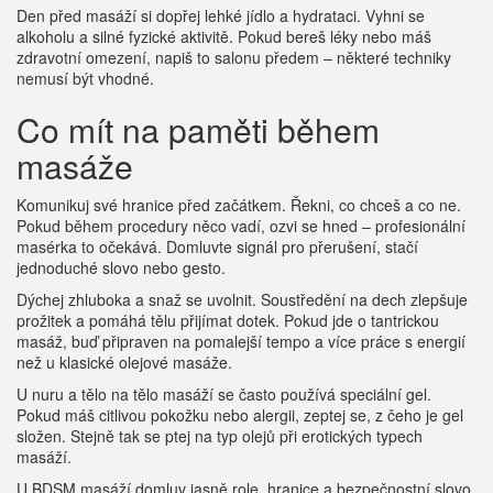
Den před masáží si dopřej lehké jídlo a hydrataci. Vyhni se
alkoholu a silné fyzické aktivitě. Pokud bereš léky nebo máš
zdravotní omezení, napiš to salonu předem – některé techniky
nemusí být vhodné.
Co mít na paměti během
masáže
Komunikuj své hranice před začátkem. Řekni, co chceš a co ne.
Pokud během procedury něco vadí, ozvi se hned – profesionální
masérka to očekává. Domluvte signál pro přerušení, stačí
jednoduché slovo nebo gesto.
Dýchej zhluboka a snaž se uvolnit. Soustředění na dech zlepšuje
prožitek a pomáhá tělu přijímat dotek. Pokud jde o tantrickou
masáž, buď připraven na pomalejší tempo a více práce s energií
než u klasické olejové masáže.
U nuru a tělo na tělo masáží se často používá speciální gel.
Pokud máš citlivou pokožku nebo alergii, zeptej se, z čeho je gel
složen. Stejně tak se ptej na typ olejů při erotických typech
masáží.
U BDSM masáží domluv jasně role, hranice a bezpečnostní slovo.