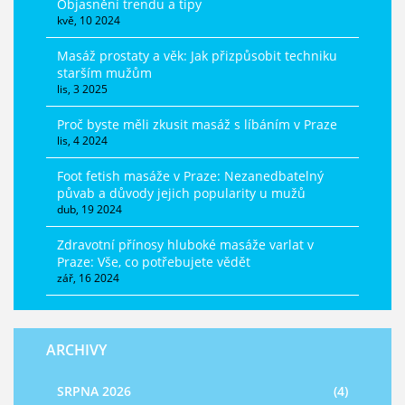
Objasnění trendu a tipy
kvě, 10 2024
Masáž prostaty a věk: Jak přizpůsobit techniku
starším mužům
lis, 3 2025
Proč byste měli zkusit masáž s líbáním v Praze
lis, 4 2024
Foot fetish masáže v Praze: Nezanedbatelný
půvab a důvody jejich popularity u mužů
dub, 19 2024
Zdravotní přínosy hluboké masáže varlat v
Praze: Vše, co potřebujete vědět
zář, 16 2024
ARCHIVY
SRPNA 2026
(4)