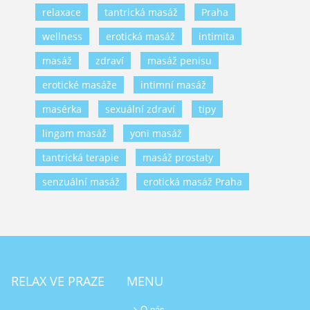
relaxace
tantrická masáž
Praha
wellness
erotická masáž
intimita
masáž
zdraví
masáž penisu
erotické masáže
intimní masáž
masérka
sexuální zdraví
tipy
lingam masáž
yoni masáž
tantrická terapie
masáž prostaty
senzuální masáž
erotická masáž Praha
RELAX VE PRAZE
MENU
O nás