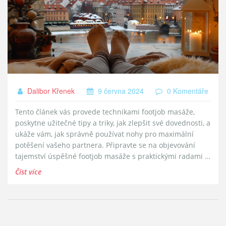
Dalibor Křenek
9 června 2024
0 Komentáře
Tento článek vás provede technikami footjob masáže,
poskytne užitečné tipy a triky, jak zlepšit své dovednosti, a
ukáže vám, jak správně používat nohy pro maximální
potěšení vašeho partnera. Připravte se na objevování
tajemství úspěšné footjob masáže s praktickými radami a
informacemi.
Číst více