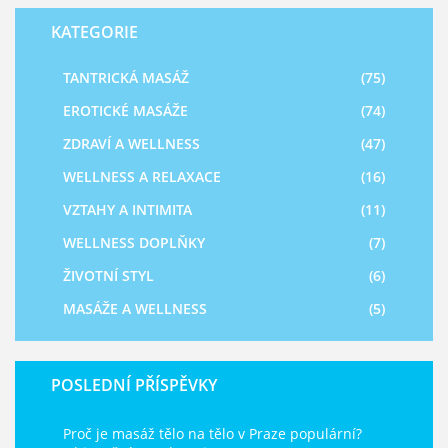
KATEGORIE
TANTRICKÁ MASÁŽ
(75)
EROTICKÉ MASÁŽE
(74)
ZDRAVÍ A WELLNESS
(47)
WELLNESS A RELAXACE
(16)
VZTAHY A INTIMITA
(11)
WELLNESS DOPLŇKY
(7)
ŽIVOTNÍ STYL
(6)
MASÁŽE A WELLNESS
(5)
POSLEDNÍ PŘÍSPĚVKY
Proč je masáž tělo na tělo v Praze populární?