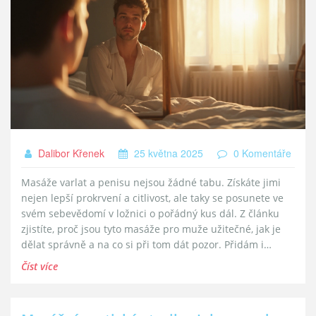
Dalibor Křenek
25 května 2025
0 Komentáře
Masáže varlat a penisu nejsou žádné tabu. Získáte jimi
nejen lepší prokrvení a citlivost, ale taky se posunete ve
svém sebevědomí v ložnici o pořádný kus dál. Z článku
zjistíte, proč jsou tyto masáže pro muže užitečné, jak je
dělat správně a na co si při tom dát pozor. Přidám i
konkrétní tipy, jak je zařadit do běžného života, a
Číst více
vysvětlím časté chyby. Dostanete odpovědi na otázky, na
které se chlapi často stydí zeptat.