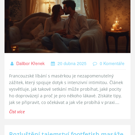
Dalibor Křenek
20 dubna 2025
0 Komentáře
Francouzské líbání s masérkou je nezapomenutelný
zážitek, který spojuje dotyk s intenzivní intimitou. Článek
vysvětluje, jak takové setkání může probíhat, jaké pocity
ho doprovázejí a proč je pro někoho lákavé. Získáte tipy,
jak se připravit, co očekávat a jak vše probíhá v praxi.
Nechybí ani konkrétní fakta, rady a odpovědi na časté
Číst více
otázky. Pokud vás zajímá, co opravdu stojí za označením
"francouzské líbání s masérkou", tady najdete jasné
informace.
Rozluštění tajemství footfetish masáže