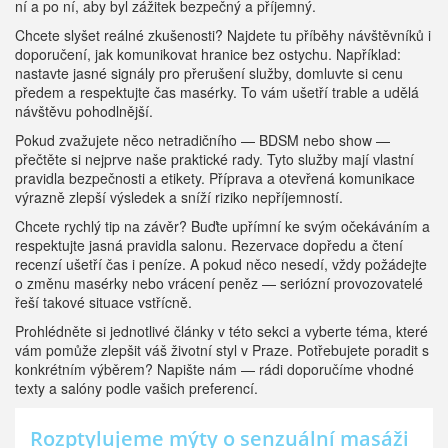
ní a po ní, aby byl zážitek bezpečný a příjemný.
Chcete slyšet reálné zkušenosti? Najdete tu příběhy návštěvníků i
doporučení, jak komunikovat hranice bez ostychu. Například:
nastavte jasné signály pro přerušení služby, domluvte si cenu
předem a respektujte čas masérky. To vám ušetří trable a udělá
návštěvu pohodlnější.
Pokud zvažujete něco netradičního — BDSM nebo show —
přečtěte si nejprve naše praktické rady. Tyto služby mají vlastní
pravidla bezpečnosti a etikety. Příprava a otevřená komunikace
výrazně zlepší výsledek a sníží riziko nepříjemností.
Chcete rychlý tip na závěr? Buďte upřímní ke svým očekáváním a
respektujte jasná pravidla salonu. Rezervace dopředu a čtení
recenzí ušetří čas i peníze. A pokud něco nesedí, vždy požádejte
o změnu masérky nebo vrácení peněz — seriózní provozovatelé
řeší takové situace vstřícně.
Prohlédněte si jednotlivé články v této sekci a vyberte téma, které
vám pomůže zlepšit váš životní styl v Praze. Potřebujete poradit s
konkrétním výběrem? Napište nám — rádi doporučíme vhodné
texty a salóny podle vašich preferencí.
Rozptylujeme mýty o senzuální masáži