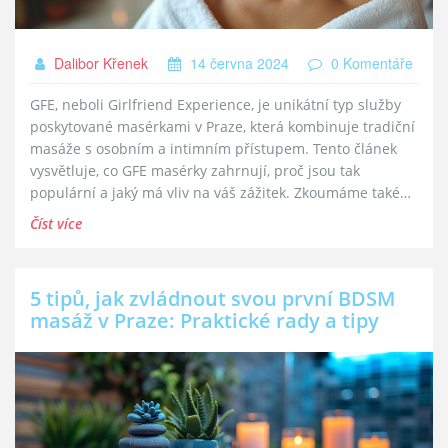
Dalibor Křenek
14 června 2024
0 Komentáře
GFE, neboli Girlfriend Experience, je unikátní typ služby
poskytované masérkami v Praze, která kombinuje tradiční
masáže s osobním a intimním přístupem. Tento článek
vysvětluje, co GFE masérky zahrnují, proč jsou tak
populární a jaký má vliv na váš zážitek. Zkoumáme také
nejdůležitější výhody a poskytujeme praktické tipy, jak si
Číst více
vybrat tu nejlepší GFE masérku pro vaše potřeby.
5 tipů, jak zvládnout svou první BDSM
masáž v Praze: Praktické rady a tipy