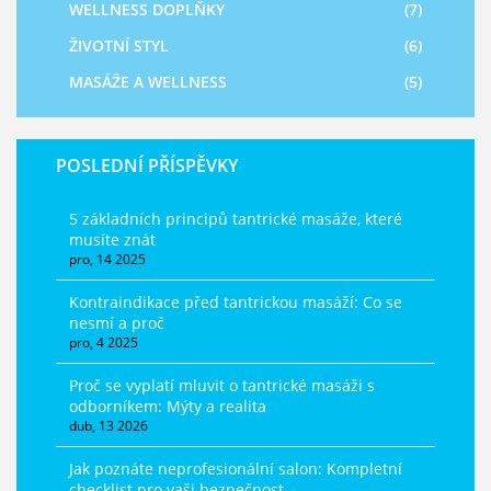
WELLNESS DOPLŇKY
(7)
ŽIVOTNÍ STYL
(6)
MASÁŽE A WELLNESS
(5)
POSLEDNÍ PŘÍSPĚVKY
5 základních principů tantrické masáže, které
musíte znát
pro, 14 2025
Kontraindikace před tantrickou masáží: Co se
nesmí a proč
pro, 4 2025
Proč se vyplatí mluvit o tantrické masáži s
odborníkem: Mýty a realita
dub, 13 2026
Jak poznáte neprofesionální salon: Kompletní
checklist pro vaši bezpečnost