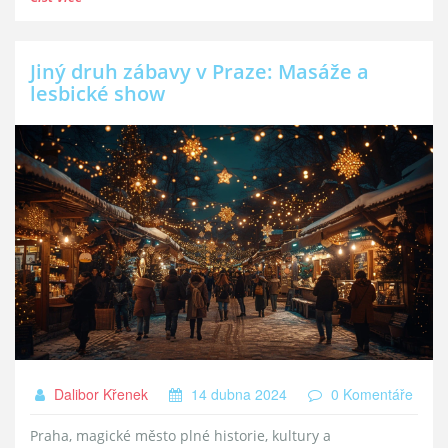
oblíbená a přineseme také tipy, jak si ji bezpečně a
příjemně vychutnat.
Jiný druh zábavy v Praze: Masáže a
lesbické show
Dalibor Křenek
14 dubna 2024
0 Komentáře
Praha, magické město plné historie, kultury a