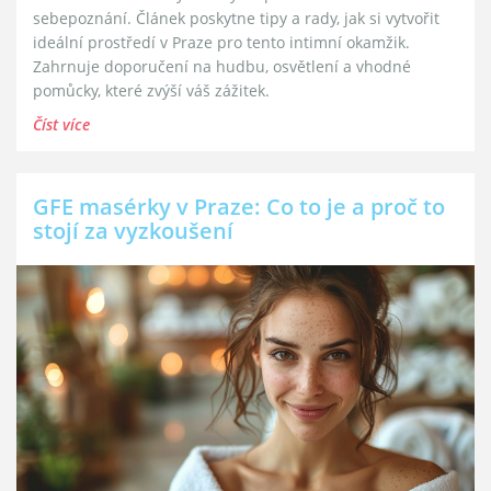
sebepoznání. Článek poskytne tipy a rady, jak si vytvořit
ideální prostředí v Praze pro tento intimní okamžik.
Zahrnuje doporučení na hudbu, osvětlení a vhodné
pomůcky, které zvýší váš zážitek.
Číst více
GFE masérky v Praze: Co to je a proč to
stojí za vyzkoušení