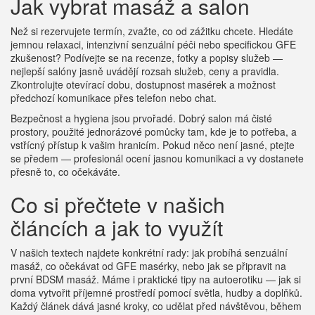
Jak vybrat masáž a salon
Než si rezervujete termín, zvažte, co od zážitku chcete. Hledáte
jemnou relaxaci, intenzivní senzuální péči nebo specifickou GFE
zkušenost? Podívejte se na recenze, fotky a popisy služeb —
nejlepší salóny jasně uvádějí rozsah služeb, ceny a pravidla.
Zkontrolujte otevírací dobu, dostupnost masérek a možnost
předchozí komunikace přes telefon nebo chat.
Bezpečnost a hygiena jsou prvořadé. Dobrý salon má čisté
prostory, použité jednorázové pomůcky tam, kde je to potřeba, a
vstřícný přístup k vašim hranicím. Pokud něco není jasné, ptejte
se předem — profesionál ocení jasnou komunikaci a vy dostanete
přesně to, co očekáváte.
Co si přečtete v našich
článcích a jak to využít
V našich textech najdete konkrétní rady: jak probíhá senzuální
masáž, co očekávat od GFE masérky, nebo jak se připravit na
první BDSM masáž. Máme i praktické tipy na autoerotiku — jak si
doma vytvořit příjemné prostředí pomocí světla, hudby a doplňků.
Každý článek dává jasné kroky, co udělat před návštěvou, během