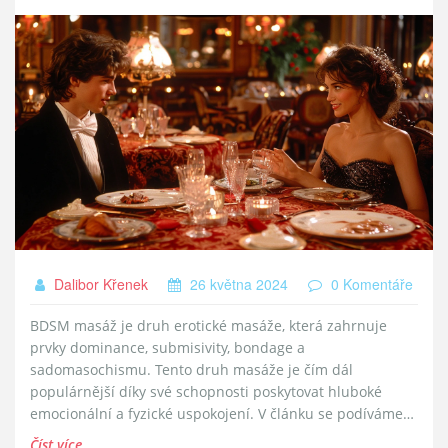
Dalibor Křenek
26 května 2024
0 Komentáře
BDSM masáž je druh erotické masáže, která zahrnuje
prvky dominance, submisivity, bondage a
sadomasochismu. Tento druh masáže je čím dál
populárnější díky své schopnosti poskytovat hluboké
emocionální a fyzické uspokojení. V článku se podíváme
na základní principy BDSM masáže, proč je mezi lidmi tak
Číst více