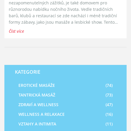
nezapomenutelných zážitků, je také domovem pro
různorodou nabídku nočního života. Vedle tradičních
barů, klubů a restaurací se zde nachází i méně tradiční
formy zábavy, jako jsou masáže a lesbické show. Tento
článek nabízí nahlédnutí do tohoto specifického sektoru
Číst více
pražského nočního života, poskytuje tipy, jak si tyto zážitky
užít na plno a zároveň dodržovat pravidla slušného
chování a respektu.
KATEGORIE
EROTICKÉ MASÁŽE
(74)
TANTRICKÁ MASÁŽ
(73)
ZDRAVÍ A WELLNESS
(47)
WELLNESS A RELAXACE
(16)
VZTAHY A INTIMITA
(11)