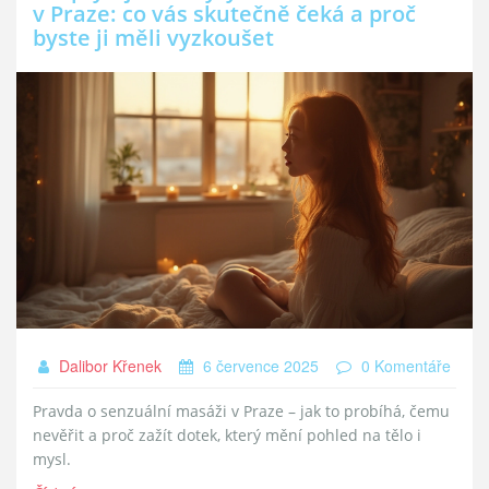
v Praze: co vás skutečně čeká a proč
byste ji měli vyzkoušet
Dalibor Křenek
6 července 2025
0 Komentáře
Pravda o senzuální masáži v Praze – jak to probíhá, čemu
nevěřit a proč zažít dotek, který mění pohled na tělo i
mysl.