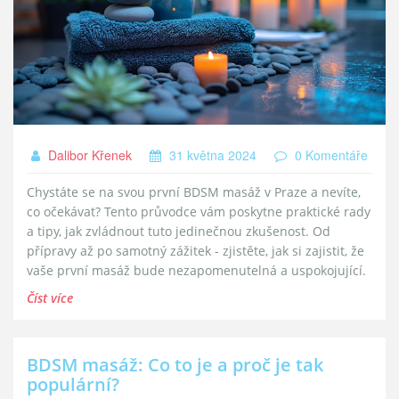
Dalibor Křenek
31 května 2024
0 Komentáře
Chystáte se na svou první BDSM masáž v Praze a nevíte,
co očekávat? Tento průvodce vám poskytne praktické rady
a tipy, jak zvládnout tuto jedinečnou zkušenost. Od
přípravy až po samotný zážitek - zjistěte, jak si zajistit, že
vaše první masáž bude nezapomenutelná a uspokojující.
Číst více
BDSM masáž: Co to je a proč je tak
populární?