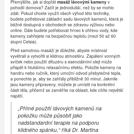
Přemýšlíte, jak si dopřát
masáž lávovými kameny
v
pohodlí domova? Začít je jednodušší, než by se mohlo
zdát. Pokud chcete využít všech výhod této techniky,
budete potřebovat základní sadu lávových kamenů, která je
běžně dostupná v obchodech se zdravou výživou nebo
online. Dále budete potřebovat hrnec k ohřevu vody, kde
kameny zahřejete na bezpečnou teplotu (mezi 50 až 60
stupni Celsia).
Před samotnou masáží je důležité, abyste místnost
vyvětrali a vytvořili si klidnou atmosféru. Zapálení vonných
svíček nebo použití difuzéru s esenciálními oleji může
přispět k hlubšímu relaxačnímu efektu. Položte kameny na
handru nebo ručník, který umožní odvod přebytečné tepla,
a ponechte je, aby se zahřály přibližně 30 minut. Jakmile
jsou kameny připraveny, můžete je umístit na konkrétní
části těla, přičemž se zaměříte na oblasti, kde cítíte největší
napětí.
„Přímé použití lávových kamenů na
pokožku může působit jako
nadstandardní terapie na podporu
klidného spánku,“ říká Dr. Martina