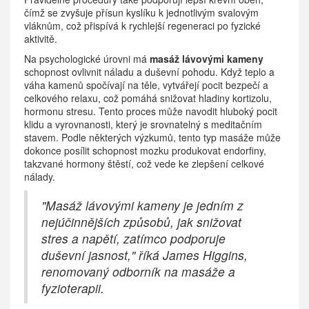
čímž se zvyšuje přísun kyslíku k jednotlivým svalovým
vláknům, což přispívá k rychlejší regeneraci po fyzické
aktivitě.
Na psychologické úrovni má
masáž lávovými kameny
schopnost ovlivnit náladu a duševní pohodu. Když teplo a
váha kamenů spočívají na těle, vytvářejí pocit bezpečí a
celkového relaxu, což pomáhá snižovat hladiny kortizolu,
hormonu stresu. Tento proces může navodit hluboký pocit
klidu a vyrovnanosti, který je srovnatelný s meditačním
stavem. Podle některých výzkumů, tento typ masáže může
dokonce posílit schopnost mozku produkovat endorfiny,
takzvané hormony štěstí, což vede ke zlepšení celkové
nálady.
"Masáž lávovými kameny je jedním z
nejúčinnějších způsobů, jak snižovat
stres a napětí, zatímco podporuje
duševní jasnost," říká James Higgins,
renomovaný odborník na masáže a
fyzioterapii.