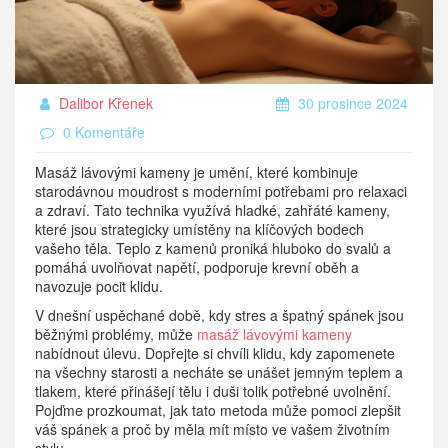
Dalibor Křenek
30 prosince 2024
0 Komentáře
Masáž lávovými kameny je umění, které kombinuje
starodávnou moudrost s moderními potřebami pro relaxaci
a zdraví. Tato technika využívá hladké, zahřáté kameny,
které jsou strategicky umístěny na klíčových bodech
vašeho těla. Teplo z kamenů proniká hluboko do svalů a
pomáhá uvolňovat napětí, podporuje krevní oběh a
navozuje pocit klidu.
V dnešní uspěchané době, kdy stres a špatný spánek jsou
běžnými problémy, může
masáž lávovými kameny
nabídnout úlevu. Dopřejte si chvíli klidu, kdy zapomenete
na všechny starosti a necháte se unášet jemným teplem a
tlakem, které přinášejí tělu i duši tolik potřebné uvolnění.
Pojďme prozkoumat, jak tato metoda může pomoci zlepšit
váš spánek a proč by měla mít místo ve vašem životním