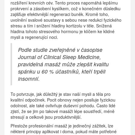
rozšíření krevních cév. Tento proces napomáhá lepšímu
prokrvení a zásobení kyslíkem, což v konečném důsledku
zajišťuje efektivnější regeneraci buněk. Kromě toho,
uvolnění svalové soustavy s sebou nese redukci fyzického
stresu a tím i snížení hladiny kortizolu v těle. Snížená
hladina tohoto stresového hormonu je klíčem ke klidné
mysli a regenerující noci.
Podle studie zveřejněné v časopise
Journal of Clinical Sleep Medicine,
pravidelná masáž může zlepšit kvalitu
spánku u 60 % účastníků, kteří trpěli
insomnií.
To potvrzuje, jak důležitý je stav naší mysli a těla pro
kvalitní odpočinek. Pocit obnovy nejen posiluje fyzickou
odolnost, ale také ovlivňuje duševní pohodu. Často lidé
zjistí, že se jim po takové masáži lépe soustředí, méně
stresují a celkově jsou produktivnější.
Přestože profesionální masáž je jedinečný zážitek, lze
některé principy aplikovat i doma, pokud máte potřebné