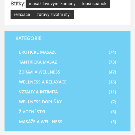
Štítky:
masáž lávovými kameny
lepší spánek
relaxace
zdravý životní styl
KATEGORIE
EROTICKÉ MASÁŽE
(74)
TANTRICKÁ MASÁŽ
(73)
ZDRAVÍ A WELLNESS
(47)
WELLNESS A RELAXACE
(16)
VZTAHY A INTIMITA
(11)
WELLNESS DOPLŇKY
(7)
ŽIVOTNÍ STYL
(6)
MASÁŽE A WELLNESS
(5)