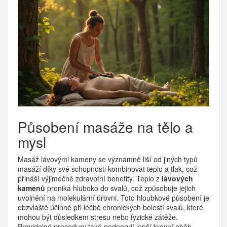
Působení masáže na tělo a
mysl
Masáž lávovými kameny se významně liší od jiných typů
masáží díky své schopnosti kombinovat teplo a tlak, což
přináší výjimečné zdravotní benefity. Teplo z
lávových
kamenů
proniká hluboko do svalů, což způsobuje jejich
uvolnění na molekulární úrovni. Toto hloubkové působení je
obzvláště účinné při léčbě chronických bolestí svalů, které
mohou být důsledkem stresu nebo fyzické zátěže.
Pravidelné procedury také podporují lepší krevní oběh,