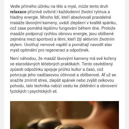
Vedle přímého účinku na tělo a mysl, může tento druh
relaxace
příznivě ovlivnit i každodenní životní rytmus a
hladiny energie. Mnoho lidí, kteří absolvovali pravidelné
masáže lávovými kameny, uvádí zlepšení v kvalitě spánku,
což zase pomáhá lepšímu fungování během dne. Protože
masáže podporují rychlou obnovu energie, jsou oblíbené
zejména mezi sportovci a těmi, kteří žijí aktivním životním
stylem. Uvolňují nervové napětí a pomáhají navodit stav
mysli optimální pro regeneraci a odpočinek.
Není náhodou, že masáž lávovými kameny má své kořeny
ve starodávných léčebných praktikách. Tento osvědčený
způsob odpočinku spojuje průřez kultur a časů, což
potvrzuje jeho nadčasovou účinnost a oblíbenost. Ať už se
snažíte zmírnit stres, zlepšit spánek nebo zvýšit celkovou
pohodu, tato technika nabízí cestu ke zklidnění a obnovení
fyzických i psychických sil.