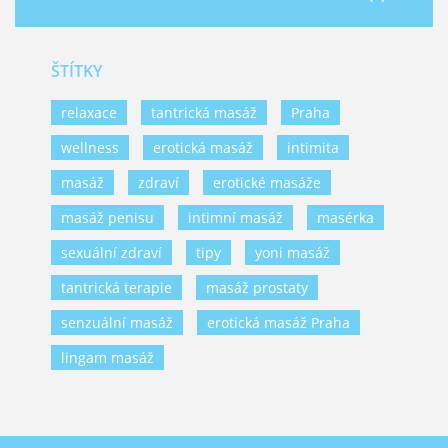
ŠTÍTKY
relaxace
tantrická masáž
Praha
wellness
erotická masáž
intimita
masáž
zdraví
erotické masáže
masáž penisu
intimní masáž
masérka
sexuální zdraví
tipy
yoni masáž
tantrická terapie
masáž prostaty
senzuální masáž
erotická masáž Praha
lingam masáž