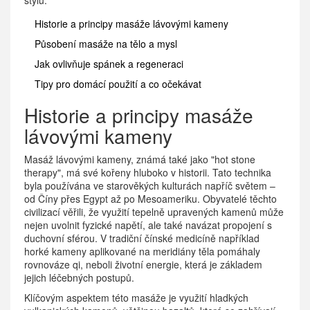
stylu.
Historie a principy masáže lávovými kameny
Působení masáže na tělo a mysl
Jak ovlivňuje spánek a regeneraci
Tipy pro domácí použití a co očekávat
Historie a principy masáže
lávovými kameny
Masáž lávovými kameny, známá také jako "hot stone
therapy", má své kořeny hluboko v historii. Tato technika
byla používána ve starověkých kulturách napříč světem –
od Číny přes Egypt až po Mesoameriku. Obyvatelé těchto
civilizací věřili, že využití tepelně upravených kamenů může
nejen uvolnit fyzické napětí, ale také navázat propojení s
duchovní sférou. V tradiční čínské medicíně například
horké kameny aplikované na meridiány těla pomáhaly
rovnováze qi, neboli životní energie, která je základem
jejich léčebných postupů.
Klíčovým aspektem této masáže je využití hladkých