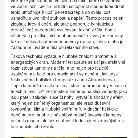
vulkanických kamenů, většinou bazaltů, které se zahřívají
ve vodní lázni. Jejich unikátní schopnost dlouhodobě držet
teplo umožňuje hlubší penetraci tepla do svalu, což
usnadňuje uvolnění ztuhlosti a napětí. Tento proces nejen
zlepšuje krevní oběh, ale také podporuje lymfatickou
drenáž, což napomáhá vylučování toxinů z těla. Podle
některých praktikujících mohou masáže lávovými kameny
také stimulovat autonomní nervový systém, jehož úloha je
zásadní při uvádění těla do relaxačního stavu.
Taková technika vyžaduje hluboké znalosti anatomie a
energetických drah. Moderní terapeuté se učí jak efektivně
rozmisťovat kameny na těle, a to nejen pro fyzické
uvolnění, ale také pro emocionální vyrovnání. Jak kdysi
řekla známá holistická terapeutka Jane Alexanderová,
"teplo kamenů má sílu roztavit stres nahromaděný v našich
tělech a myslích". Rozmístění kamenů na klíčové body, jako
jsou páteř, žaludek, ruce či nohy, vytváří blahodárný efekt,
který nejen zmíněný organismus, ale vrací duševní
rovnováhu, klid a hluboký vnitřní mír. V dnešní hektické
době se pro mnohé z nás stává masáž lávovými kameny
nejen luxusem, ale také nutností k dosažení zdravějšího a
harmoničtějšího života.