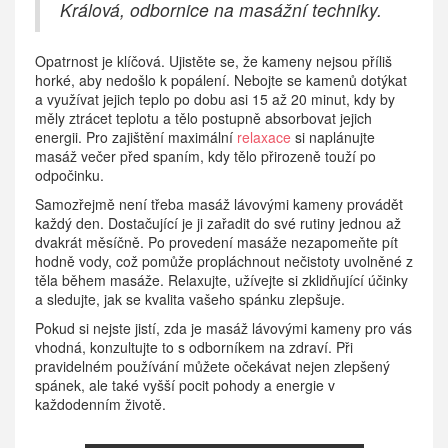
Králová, odbornice na masážní techniky.
Opatrnost je klíčová. Ujistěte se, že kameny nejsou příliš
horké, aby nedošlo k popálení. Nebojte se kamenů dotýkat
a využívat jejich teplo po dobu asi 15 až 20 minut, kdy by
měly ztrácet teplotu a tělo postupně absorbovat jejich
energii. Pro zajištění maximální
relaxace
si naplánujte
masáž večer před spaním, kdy tělo přirozeně touží po
odpočinku.
Samozřejmě není třeba masáž lávovými kameny provádět
každý den. Dostačující je ji zařadit do své rutiny jednou až
dvakrát měsíčně. Po provedení masáže nezapomeňte pít
hodně vody, což pomůže propláchnout nečistoty uvolněné z
těla během masáže. Relaxujte, užívejte si zklidňující účinky
a sledujte, jak se kvalita vašeho spánku zlepšuje.
Pokud si nejste jistí, zda je masáž lávovými kameny pro vás
vhodná, konzultujte to s odborníkem na zdraví. Při
pravidelném používání můžete očekávat nejen zlepšený
spánek, ale také vyšší pocit pohody a energie v
každodenním životě.