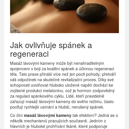
Jak ovlivňuje spánek a
regeneraci
Masáž lávovými kameny může být nenahraditelným
spojencem v boji za kvalitní spánek a účinnou regeneraci
těla. Tato praxe přináší více než jen pocit pohody; přetváří
váš odpočinek na skutečně revitalizační proces. Díky své
schopnosti uvolňovat hluboko uložené napětí dochází ke
zvýšené produkci melatoninu, což je hormon zodpovědný
za regulaci spánkového cyklu. Lidé, kteří pravidelně
zařazují masáž lávovými kameny do svého režimu, často
pociťují rychlejší usínání a hlubší, nerušený spánek.
Co činí
masáž lávovými kameny
tak efektivní? Jedná se o
několik mechanismů pracujících současně. Jedním z
hlavních je hluboké prohřívání tkáně, které podporuje