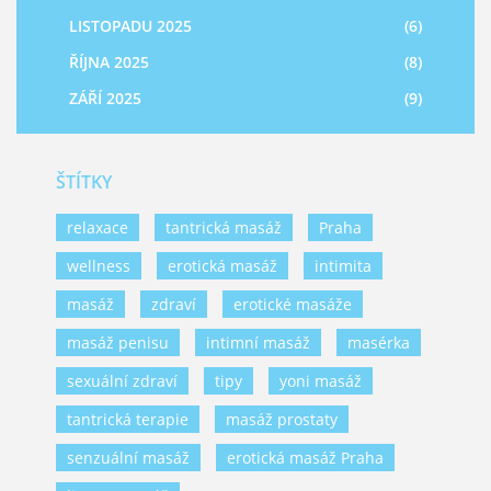
LISTOPADU 2025
(6)
ŘÍJNA 2025
(8)
ZÁŘÍ 2025
(9)
ŠTÍTKY
relaxace
tantrická masáž
Praha
wellness
erotická masáž
intimita
masáž
zdraví
erotické masáže
masáž penisu
intimní masáž
masérka
sexuální zdraví
tipy
yoni masáž
tantrická terapie
masáž prostaty
senzuální masáž
erotická masáž Praha