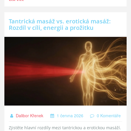
Tantrická masáž vs. erotická masáž:
Rozdíl v cíli, energii a prožitku
Dalibor Křenek
1 června 2026
0 Komentáře
Zjistěte hlavní rozdíly mezi tantrickou a erotickou masáží.