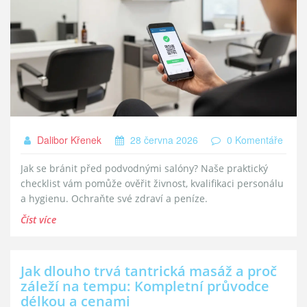
Dalibor Křenek
28 června 2026
0 Komentáře
Jak se bránit před podvodnými salóny? Naše praktický
checklist vám pomůže ověřit živnost, kvalifikaci personálu
a hygienu. Ochraňte své zdraví a peníze.
Číst více
Jak dlouho trvá tantrická masáž a proč
záleží na tempu: Kompletní průvodce
délkou a cenami