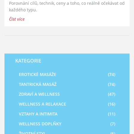
Porovnání cílů, technik, ceny a toho, co reálně očekávat od
každého typu.
Číst více
KATEGORIE
EROTICKÉ MASÁŽE
(74)
TANTRICKÁ MASÁŽ
(74)
ZDRAVÍ A WELLNESS
(47)
WELLNESS A RELAXACE
(16)
VZTAHY A INTIMITA
(11)
WELLNESS DOPLŇKY
(7)
ŽIVOTNÍ STYL
(6)