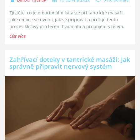
Zjistěte, co je emocionální katarze při tantrické masáži.
Jaké emoce se uvolní, jak se připravit a proč je tento
proces klíčový pro léčení traumata a propojení s tělem.
Číst více
Zahřívací doteky v tantrické masáži: Jak
správně připravit nervový systém