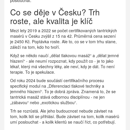
poslouchat.
Co se děje v Česku? Trh
roste, ale kvalita je klíč
Mezi lety 2019 a 2022 se počet certifikovaných tantrických
masérů v Česku zvýšil z 15 na 42. Průměrná cena sezení
je 2450 Kč. Poptávka roste. Ale to, co se v tom trhu stane,
záleží na tom, kdo ho tvoří.
Když se někdo naučí „dělat tlakovou masáž“ a „dělat jemné
hlazení“ - ale neumí rozpoznat, kdy použít co - je to jako
lékař, který má všechny léky, ale neví, kdy je dát. To není
terapie. To je spekulace.
Od roku 2024 bude součástí certifikačního procesu
specifický modul na „Diferenciaci tlakové techniky a
jemného hlazení“. To je dobrá zpráva. Znamená to, že se
tantrická masáž stává odbornou disciplínou - ne jen
„zábavou“ nebo „exotickou službou“.
Trh se rozrůstá. Ale jeho budoucnost nebude záviset na
tom, kolik lidí se přihlásí. Bude záviset na tom, kolik masérů
umí poslouchat - a kolik klientů se naučí říct, co potřebují.