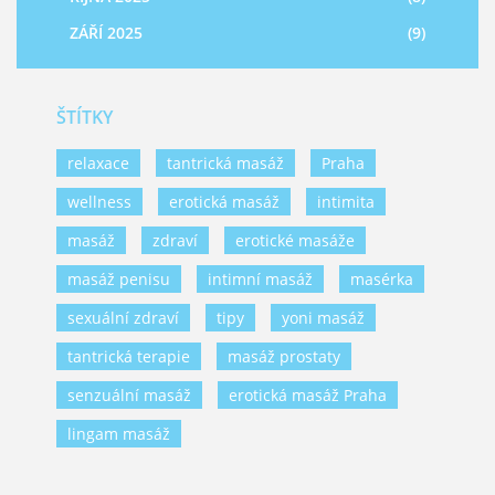
ZÁŘÍ 2025
(9)
ŠTÍTKY
relaxace
tantrická masáž
Praha
wellness
erotická masáž
intimita
masáž
zdraví
erotické masáže
masáž penisu
intimní masáž
masérka
sexuální zdraví
tipy
yoni masáž
tantrická terapie
masáž prostaty
senzuální masáž
erotická masáž Praha
lingam masáž