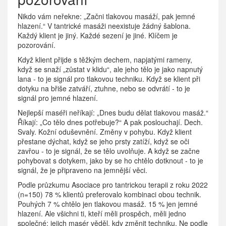
Nikdo vám neřekne: „Začni tlakovou masáží, pak jemné
hlazení.“ V tantrické masáži neexistuje žádný šablona.
Každý klient je jiný. Každé sezení je jiné. Klíčem je
pozorování.
Když klient přijde s těžkým dechem, napjatými rameny,
když se snaží „zůstat v klidu“, ale jeho tělo je jako napnutý
lana - to je signál pro tlakovou techniku. Když se klient při
dotyku na břiše zatváří, ztuhne, nebo se odvrátí - to je
signál pro jemné hlazení.
Nejlepší maséři neříkají: „Dnes budu dělat tlakovou masáž.“
Říkají: „Co tělo dnes potřebuje?“ A pak poslouchají. Dech.
Svaly. Kožní oduševnění. Změny v pohybu. Když klient
přestane dýchat, když se jeho prsty zatíží, když se oči
zavřou - to je signál, že se tělo uvolňuje. A když se začne
pohybovat s dotykem, jako by se ho chtělo dotknout - to je
signál, že je připraveno na jemnější věci.
Podle průzkumu Asociace pro tantrickou terapii z roku 2022
(n=150) 78 % klientů preferovalo kombinaci obou technik.
Pouhých 7 % chtělo jen tlakovou masáž. 15 % jen jemné
hlazení. Ale všichni ti, kteří měli prospěch, měli jedno
společné: jejich masér věděl, kdy změnit techniku. Ne podle