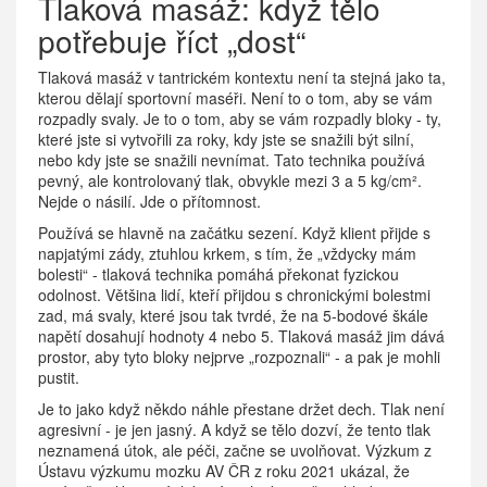
Tlaková masáž: když tělo
potřebuje říct „dost“
Tlaková masáž v tantrickém kontextu není ta stejná jako ta,
kterou dělají sportovní maséři. Není to o tom, aby se vám
rozpadly svaly. Je to o tom, aby se vám rozpadly bloky - ty,
které jste si vytvořili za roky, kdy jste se snažili být silní,
nebo kdy jste se snažili nevnímat. Tato technika používá
pevný, ale kontrolovaný tlak, obvykle mezi 3 a 5 kg/cm².
Nejde o násilí. Jde o přítomnost.
Používá se hlavně na začátku sezení. Když klient přijde s
napjatými zády, ztuhlou krkem, s tím, že „vždycky mám
bolesti“ - tlaková technika pomáhá překonat fyzickou
odolnost. Většina lidí, kteří přijdou s chronickými bolestmi
zad, má svaly, které jsou tak tvrdé, že na 5-bodové škále
napětí dosahují hodnoty 4 nebo 5. Tlaková masáž jim dává
prostor, aby tyto bloky nejprve „rozpoznali“ - a pak je mohli
pustit.
Je to jako když někdo náhle přestane držet dech. Tlak není
agresivní - je jen jasný. A když se tělo dozví, že tento tlak
neznamená útok, ale péči, začne se uvolňovat. Výzkum z
Ústavu výzkumu mozku AV ČR z roku 2021 ukázal, že