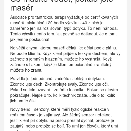
masér
Asociace pro tantrickou terapii vyžaduje od certifikovaných
masérů minimálně 120 hodin výcviku - 40 z nich je
zaměřeno jen na rozlišování typů dotyku. To není náhoda.
Tento výcvik není o tom, jak pevně se dotknout. Je o tom,
jak jemně poslouchat.
Největší chyba, kterou maséři dělají, je: dělat podle plánu.
Ne podle klienta. Když klient přijde s těžkým dechem, ale vy
začnete s jemným hlazením, můžete ho vystrašit. Když
začnete s tlakem, když je klient emocionálně zranitelný,
můžete ho zranit.
Pravidlo je jednoduché: začněte s lehkým dotykem.
Zkontrolujte dech. Zkontrolujte svaly. Zkontrolujte oči.
Pokud se tělo uzavírá - změňte techniku. Pokud se otevírá -
pokračujte. Nejde o to, kolik technik znáte. Jde o to, kolik
jich umíte číst.
Nový trend - senzory, které měří fyziologické reakce v
reálném čase - je zajímavý. Ale žádný senzor neřekne,
jestli klient při dotyku na prsou přestal dýchat, protože je
zaujatý, nebo protože se bojí. To umí jen člověk, který umí