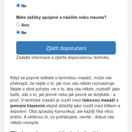
Ne
Máte zážitky spojené s násilím nebo trauma?
Ano
Ne
Zjistit doporučení
Zadejte informace a zjistíte doporučenou techniku
Když se poprvé setkáte s tantrickou masáží, může vás
překvapit, že nejde o to, jak moc vás někdo rozmasíruje.
Nejde o silné pohyby, ne o to, aby vás někdo „rozbalil“ jako
balík. Jde o to, jak jemně nebo jak pevně se dotýkáte - a
proč. V tantrické masáži je rozdíl mezi
tlakovou masáží
a
jemným hlazením
stejně důležitý jako rozdíl mezi křikem a
šepotem. Oba způsoby komunikují, ale každý říká něco
jiného. A většinou to, co potřebujete, nevíte - dokud vás
někdo nezeptá.