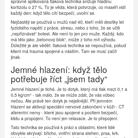
správně aplikovaná tlaková technika snižuje hladinu
kortizolu o 27 %. To je věda, která potvrzuje, co maséři vidí
každý den: když tělo cítí bezpečí, uvolní se.
Nejčastěji se používá u mužů nad 40, kteří měli desítky let
fyzického napětí z práce, stresu, nebo z toho, že se učili
„nepřiznávat“ bolest. Ale není to jen pro muže. Každý, kdo
má tělo jako „betonový blok“, může z toho mít výhodu.
Důležité je ale vědět: tlaková technika se nepoužívá, pokud
klient má trauma spojené s násilím. Tam se musí začít
jinak.
Jemné hlazení: když tělo
potřebuje říct „jsem tady“
Jemné hlazení je tiché. Je to dotyk, který má tlak mezi 0,1 a
0,5 kg/cm² - tak málo, že se může zdát, že vás vůbec
nečou. Ale právě ten dotyk je nejsilnější. Při jemném
hlazení se aktivují speciální nervové zakončení v kůži - CT
aferentní nervy - které jsou spojené s pocitem bezpečí,
klidu a propojení. To není jen relaxace. Je to přepojení.
Tato technika se používá k práci s oblastmi, které lidé
obvykle skrývají: břicho, vnitřní strana stehen, prsa, krk.