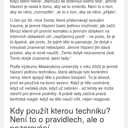
Když klient řekne: „Nemůžu se dotknout svého těla“, jemné
hlazení je cesta k tomu, aby se to změnilo. Není to o tom,
aby se něco „rozmazlilo“. Je to o tom, aby se něco „přijalo“.
U žen po 30. roce života, které překonávají sexuální
trauma, je jemné hlazení často jedinou možností, jak začít.
Mnozí klienti při prvním kontaktu s jemným dotykem na
intimních oblastech cítí „nepříjemný pocit“ - ne proto, že je
to špatné, ale proto, že jejich tělo si pamatuje, že dotyk v
minulosti znamenal nebezpečí. Jemné hlazení jim dává
prostor, aby si nově naučili: „Tento dotyk neznamená útok.
Tento dotyk znamená: jsem tady.“
Podle výzkumu Masarykovy univerzity z roku 2022 je jemné
hlazení jedinou technikou, která aktivuje tyto konkrétní
nervy, které spojují tělo s pocitem bezpečí. To je důvod,
proč se používá na konci sezení. Když je tělo uvolněné,
když už nečeká útok, když už nebrání - až tehdy se může
otevřít pro jemné podněty. A právě tady začíná pravá
tantrická magie: když se tělo naučí cítit, nejen reagovat.
Kdy použít kterou techniku?
Není to o pravidlech, ale o
pozorování