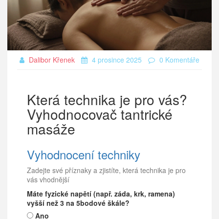
Dalibor Křenek
4 prosince 2025
0 Komentáře
Která technika je pro vás?
Vyhodnocovač tantrické
masáže
Vyhodnocení techniky
Zadejte své příznaky a zjistíte, která technika je pro
vás vhodnější
Máte fyzické napětí (např. záda, krk, ramena)
vyšší než 3 na 5bodové škále?
Ano