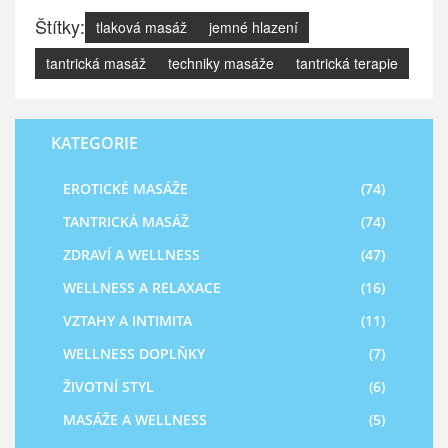
Štítky:
tlaková masáž
jemné hlazení
tantrická masáž
techniky masáže
tantrická terapie
KATEGORIE
EROTICKÉ MASÁŽE
(74)
TANTRICKÁ MASÁŽ
(74)
ZDRAVÍ A WELLNESS
(47)
WELLNESS A RELAXACE
(16)
VZTAHY A INTIMITA
(11)
WELLNESS DOPLŇKY
(7)
ŽIVOTNÍ STYL
(6)
MASÁŽE A WELLNESS
(5)