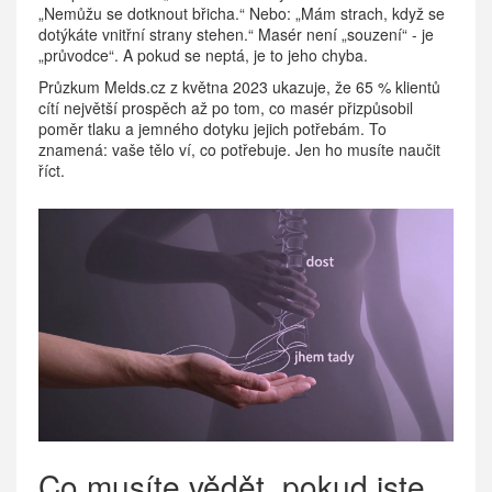
„Nemůžu se dotknout břicha.“ Nebo: „Mám strach, když se
dotýkáte vnitřní strany stehen.“ Masér není „souzení“ - je
„průvodce“. A pokud se neptá, je to jeho chyba.
Průzkum Melds.cz z května 2023 ukazuje, že 65 % klientů
cítí největší prospěch až po tom, co masér přizpůsobil
poměr tlaku a jemného dotyku jejich potřebám. To
znamená: vaše tělo ví, co potřebuje. Jen ho musíte naučit
říct.
Co musíte vědět, pokud jste