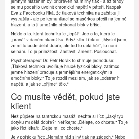
jemným hlazením byl připraven na mírný tlak - a až tehdy
se mu podařilo uvolnit chronické napětí v páteři. Naopak
Eva z Facebooku říká, že tlaková technika na začátku ji
vystrašila - ale po komunikaci se masérkou přešli na jemné
hlazení, a to jí umožnilo překonat blok v břiše.
Nejde o to, která technika je „lepší“. Jde o to, která je
„pravá“ v daném okamžiku. Když klient řekne: „Myslel jsem,
že mi to bude dělat dobře, ale teď to dělá hůř“, to není
selhání. To je příležitost. Zastavit. Změnit. Poslouchat.
Psychoterapeut Dr. Petr Horák to shrnuje jednoduše:
„Tlaková technika uvolňuje hrubé fyzické bloky, zatímco
jemné hlazení pracuje s jemnějšími energetickými a
emočními bloky.“ To je rozdíl mezi tím, jak se „odstraní“
napětí, a jak se „přijme“ tělo.“
Co musíte vědět, pokud jste
klient
Než půjdete na tantrickou masáž, nechte si říct: „Jaký typ
dotyku mi dělá dobře?“ Neříkejte: „Dělejte, co chcete.“ To je
jako říct lékaři: „Dejte mi, co chcete.“
Je v pořádku říct: „Nemám rád silný tlak na zádech.“ Nebo: