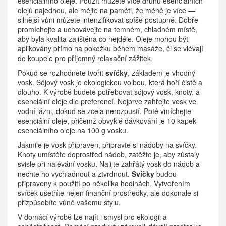
esenciálního oleje. Použít můžete více druhů esenciálních
olejů najednou, ale mějte na paměti, že méně je více —
silnější vůni můžete intenzifikovat spíše postupně. Dobře
promíchejte a uchovávejte na temném, chladném místě,
aby byla kvalita zajištěna co nejdéle. Oleje mohou být
aplikovány přímo na pokožku během masáže, či se vlévají
do koupele pro příjemný relaxační zážitek.
Pokud se rozhodnete tvořit
svíčky
, základem je vhodný
vosk. Sójový vosk je ekologickou volbou, která hoří čistě a
dlouho. K výrobě budete potřebovat sójový vosk, knoty, a
esenciální oleje dle preferencí. Nejprve zahřejte vosk ve
vodní lázni, dokud se zcela nerozpustí. Poté vmíchejte
esenciální oleje, přičemž obvyklé dávkování je 10 kapek
esenciálního oleje na 100 g vosku.
Jakmile je vosk připraven, připravte si nádoby na svíčky.
Knoty umístěte doprostřed nádob, zatěžte je, aby zůstaly
svisle při nalévání vosku. Nalijte zahřátý vosk do nádob a
nechte ho vychladnout a ztvrdnout.
Svíčky
budou
připraveny k použití po několika hodinách. Vytvořením
svíček ušetříte nejen finanční prostředky, ale dokonale si
přizpůsobíte vůně vašemu stylu.
V domácí výrobě lze najít i smysl pro ekologii a