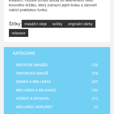
kreativní, můžete umístit svíčky do skleněného nebo
kovového držáku, který zvýrazní jejich krásu a zároveň
nabízí praktickou funkci.
Štítky:
masážní oleje
svíčky
originální dárky
relaxace
KATEGORIE
EROTICKÉ MASÁŽE
(74)
TANTRICKÁ MASÁŽ
(73)
ZDRAVÍ A WELLNESS
(47)
WELLNESS A RELAXACE
(16)
VZTAHY A INTIMITA
(11)
WELLNESS DOPLŇKY
(7)