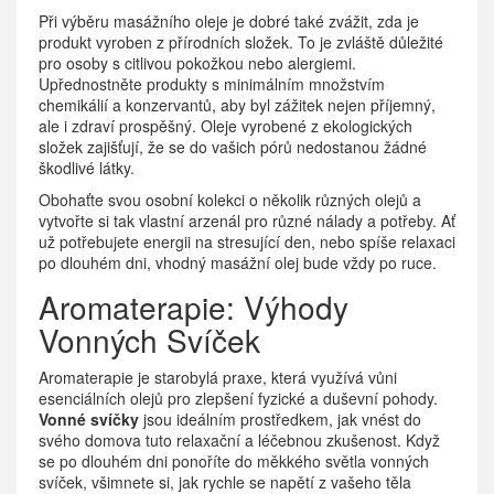
Při výběru masážního oleje je dobré také zvážit, zda je
produkt vyroben z přírodních složek. To je zvláště důležité
pro osoby s citlivou pokožkou nebo alergiemi.
Upřednostněte produkty s minimálním množstvím
chemikálií a konzervantů, aby byl zážitek nejen příjemný,
ale i zdraví prospěšný. Oleje vyrobené z ekologických
složek zajišťují, že se do vašich pórů nedostanou žádné
škodlivé látky.
Obohaťte svou osobní kolekci o několik různých olejů a
vytvořte si tak vlastní arzenál pro různé nálady a potřeby. Ať
už potřebujete energii na stresující den, nebo spíše relaxaci
po dlouhém dni, vhodný masážní olej bude vždy po ruce.
Aromaterapie: Výhody
Vonných Svíček
Aromaterapie je starobylá praxe, která využívá vůni
esenciálních olejů pro zlepšení fyzické a duševní pohody.
Vonné svíčky
jsou ideálním prostředkem, jak vnést do
svého domova tuto relaxační a léčebnou zkušenost. Když
se po dlouhém dni ponoříte do měkkého světla vonných
svíček, všimnete si, jak rychle se napětí z vašeho těla