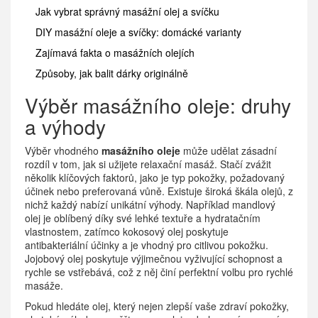
Jak vybrat správný masážní olej a svíčku
DIY masážní oleje a svíčky: domácké varianty
Zajímavá fakta o masážních olejích
Způsoby, jak balit dárky originálně
Výběr masážního oleje: druhy
a výhody
Výběr vhodného
masážního oleje
může udělat zásadní
rozdíl v tom, jak si užijete relaxační masáž. Stačí zvážit
několik klíčových faktorů, jako je typ pokožky, požadovaný
účinek nebo preferovaná vůně. Existuje široká škála olejů, z
nichž každý nabízí unikátní výhody. Například mandlový
olej je oblíbený díky své lehké textuře a hydratačním
vlastnostem, zatímco kokosový olej poskytuje
antibakteriální účinky a je vhodný pro citlivou pokožku.
Jojobový olej poskytuje výjimečnou vyživující schopnost a
rychle se vstřebává, což z něj činí perfektní volbu pro rychlé
masáže.
Pokud hledáte olej, který nejen zlepší vaše zdraví pokožky,