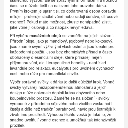
času se můžete těšit na nalezení toho pravého dárku.
Prvním krokem je ujasnit si, co obdarovaná osoba opravdu
miluje - preferuje sladké vůně nebo raději čerstvé, citrusové
esence? Pokud máte možnost, zkuste nenápadně zjistit,
jaké vůně ji oslovují a co naopak nevyhledává.
Při výběru
masážních olejů
se zaměřte na jejich složení.
Přírodní oleje, jako je mandlový, jojobový nebo kokosový,
jsou známé svými výživnými vlastnostmi a jsou ideální pro
každodenní použití. Jsou bez chemických přísad a často
obohaceny o esenciální oleje, které přinášejí nejen
příjemnou vůni, ale i terapeutické benefity - například
levandule pro relaxaci, eucalyptus pro uvolnění dýchacích
cest, nebo růže pro romantické chvíle.
Výběr správné svíčky k dárku je další důležitý krok. Vonné
svíčky vytvářejí nezapomenutelnou atmosféru a jejich
design může dokonale doplnit krásu obývacího nebo
koupelnového prostoru. Zaměřte se na složení - svíčky
vyrobené z přírodního sójového nebo včelího vosku hoří
čistěji a déle než tradiční parafínové, navíc jsou šetrnější k
životnímu prostředí. Výhodou těchto vosků je také to, že
snadno uvolňují vonné esence a umožňují tak intenzivnější
prožitek.