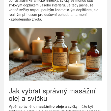
po rustikální keramické hrnečky, svíčky se mohou stát
stylovým doplňkem vašeho interiéru. Je tedy jasné, že
vonné svíčky nejsou pouhým kosmetickým doplňkem, ale
reálným přínosem pro duševní pohodu a harmonii
každodenního života.
Jak vybrat správný masážní
olej a svíčku
Výběr správného
masážního oleje
a svíčky může být
skutečnou výzvou, ale se správnými informacemi a trochou