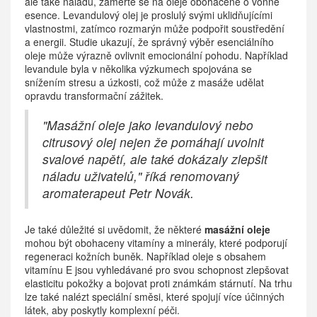
ale také náladu, zaměřte se na oleje obohacené o vonné
esence. Levandulový olej je proslulý svými uklidňujícími
vlastnostmi, zatímco rozmarýn může podpořit soustředění
a energii. Studie ukazují, že správný výběr esenciálního
oleje může výrazně ovlivnit emocionální pohodu. Například
levandule byla v několika výzkumech spojována se
snížením stresu a úzkosti, což může z masáže udělat
opravdu transformační zážitek.
"Masážní oleje jako levandulový nebo
citrusový olej nejen že pomáhají uvolnit
svalové napětí, ale také dokázaly zlepšit
náladu uživatelů," říká renomovaný
aromaterapeut Petr Novák.
Je také důležité si uvědomit, že některé
masážní oleje
mohou být obohaceny vitamíny a minerály, které podporují
regeneraci kožních buněk. Například oleje s obsahem
vitamínu E jsou vyhledávané pro svou schopnost zlepšovat
elasticitu pokožky a bojovat proti známkám stárnutí. Na trhu
lze také nalézt speciální směsi, které spojují více účinných
látek, aby poskytly komplexní péči.