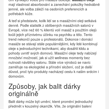
mají vlastnost absorbování a zanechání pokožky hedvábně
jemné, ale volba záleží na osobních preferencích a
potřebách kůže.
A teď si představte, kolik lidí se s masážními oleji setkává
denně. Podle statistik z oblíbených masážních salonů v
Evropě, více než 60 % klientů volí masáž s použitím olejů
kvůli jejich příznivému účinku na psychiku a tělo. Tento
trend nekončí pouze u profesionálů. Dokonce i domácí
masáže se stávají stále populárnějšími, kdy lidé kombinují
oleje s jednoduchými technikami, aby dosáhli klidu a
pohody uvnitř svých domovů. Masážní oleje tedy nabízejí
množství možností, jak si užít wellness momenty bez
nutnosti návštěvy salonu. Stále více výrobců se navíc
zaměřuje na ekologické a přírodní složení, což je další
důvod, proč tyto produkty nacházejí cestu k našim srdcím i
domovům.
Způsoby, jak balit dárky
originálně
Balit dárky může být umění, které promění jednoduchý
předmět v kouzelný okamžik. Víte, že originální balení