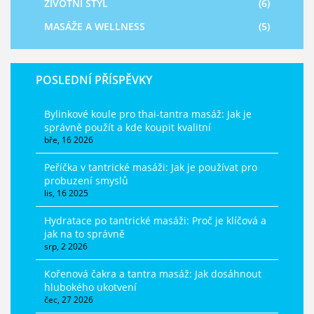
ŽIVOTNÍ STYL
(6)
MASÁŽE A WELLNESS
(5)
POSLEDNÍ PŘÍSPĚVKY
Bylinkové koule pro thai-tantra masáž: Jak je
správně použít a kde koupit kvalitní
bře, 16 2026
Peříčka v tantrické masáži: Jak je používat pro
probuzení smyslů
lis, 16 2025
Hydratace po tantrické masáži: Proč je klíčová a
jak na to správně
srp, 2 2026
Kořenová čakra a tantra masáž: Jak dosáhnout
hlubokého ukotvení
čec, 27 2026