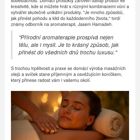
soběstačnost. Domácí produkty zároveň dávají prostor ke
kreativitě, kde si můžete hrát s různými kombinacemi vůní a
vytvářet skutečně unikátní produkty. "Je mnoho způsobů,
jak přinést pohodu a klid do každodenního života," tvrdí
známy odborník na aromaterapii, Jasem Hamadeh.
"Přírodní aromaterapie prospívá nejen
tělu, ale i mysli. Je to krásný způsob, jak
přinést do všedních dnů trochu luxusu."
S trochou trpělivosti a praxe se domácí výroba masážních
olejů a svíček stane příjemným a osvěžujícím koníčkem,
který přinese radost vám i vašemu okolí.