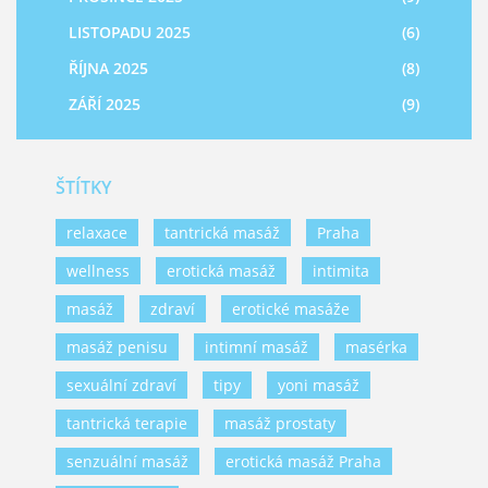
LISTOPADU 2025
(6)
ŘÍJNA 2025
(8)
ZÁŘÍ 2025
(9)
ŠTÍTKY
relaxace
tantrická masáž
Praha
wellness
erotická masáž
intimita
masáž
zdraví
erotické masáže
masáž penisu
intimní masáž
masérka
sexuální zdraví
tipy
yoni masáž
tantrická terapie
masáž prostaty
senzuální masáž
erotická masáž Praha