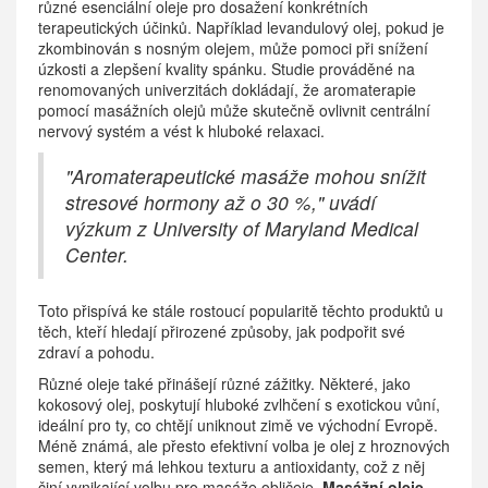
různé esenciální oleje pro dosažení konkrétních
terapeutických účinků. Například levandulový olej, pokud je
zkombinován s nosným olejem, může pomoci při snížení
úzkosti a zlepšení kvality spánku. Studie prováděné na
renomovaných univerzitách dokládají, že aromaterapie
pomocí masážních olejů může skutečně ovlivnit centrální
nervový systém a vést k hluboké relaxaci.
"Aromaterapeutické masáže mohou snížit
stresové hormony až o 30 %," uvádí
výzkum z University of Maryland Medical
Center.
Toto přispívá ke stále rostoucí popularitě těchto produktů u
těch, kteří hledají přirozené způsoby, jak podpořit své
zdraví a pohodu.
Různé oleje také přinášejí různé zážitky. Některé, jako
kokosový olej, poskytují hluboké zvlhčení s exotickou vůní,
ideální pro ty, co chtějí uniknout zimě ve východní Evropě.
Méně známá, ale přesto efektivní volba je olej z hroznových
semen, který má lehkou texturu a antioxidanty, což z něj
činí vynikající volbu pro masáže obličeje.
Masážní oleje