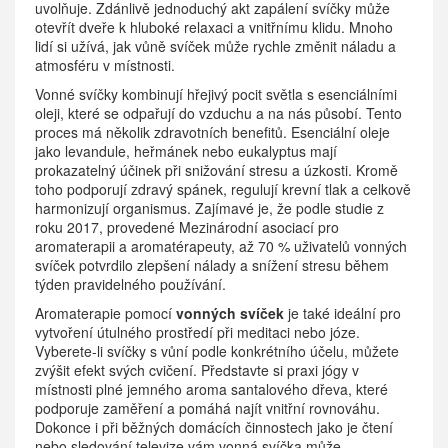
uvolňuje. Zdánlivě jednoduchý akt zapálení svíčky může
otevřít dveře k hluboké relaxaci a vnitřnímu klidu. Mnoho
lidí si užívá, jak vůně svíček může rychle změnit náladu a
atmosféru v místnosti.
Vonné svíčky kombinují hřejivý pocit světla s esenciálními
oleji, které se odpařují do vzduchu a na nás působí. Tento
proces má několik zdravotních benefitů. Esenciální oleje
jako levandule, heřmánek nebo eukalyptus mají
prokazatelný účinek při snižování stresu a úzkosti. Kromě
toho podporují zdravý spánek, regulují krevní tlak a celkově
harmonizují organismus. Zajímavé je, že podle studie z
roku 2017, provedené Mezinárodní asociací pro
aromaterapii a aromatérapeuty, až 70 % uživatelů vonných
svíček potvrdilo zlepšení nálady a snížení stresu během
týden pravidelného používání.
Aromaterapie pomocí
vonných svíček
je také ideální pro
vytvoření útulného prostředí při meditaci nebo józe.
Vyberete-li svíčky s vůní podle konkrétního účelu, můžete
zvýšit efekt svých cvičení. Představte si praxi jógy v
místnosti plné jemného aroma santalového dřeva, které
podporuje zaměření a pomáhá najít vnitřní rovnováhu.
Dokonce i při běžných domácích činnostech jako je čtení
nebo sledování televize vám vonná svíčka může