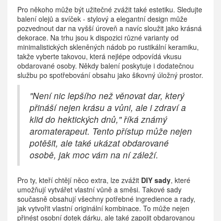
Pro někoho může být užitečné zvážit také estetiku. Sledujte
balení olejů a svíček - stylový a elegantní design může
pozvednout dar na vyšší úroveň a navíc sloužit jako krásná
dekorace. Na trhu jsou k dispozici různé varianty od
minimalistických skleněných nádob po rustikální keramiku,
takže vyberte takovou, která nejlépe odpovídá vkusu
obdarované osoby. Někdy balení poskytuje i dodatečnou
službu po spotřebování obsahu jako šikovný úložný prostor.
"Není nic lepšího než věnovat dar, který
přináší nejen krásu a vůni, ale i zdraví a
klid do hektických dnů," říká známý
aromaterapeut. Tento přístup může nejen
potěšit, ale také ukázat obdarované
osobě, jak moc vám na ní záleží.
Pro ty, kteří chtějí něco extra, lze zvážit
DIY sady
, které
umožňují vytvářet vlastní vůně a směsi. Takové sady
současně obsahují všechny potřebné ingredience a rady,
jak vytvořit vlastní originální kombinace. To může nejen
přinést osobní dotek dárku, ale také zapojit obdarovanou