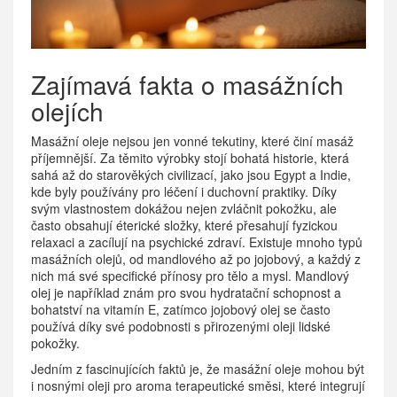
Zajímavá fakta o masážních
olejích
Masážní oleje nejsou jen vonné tekutiny, které činí masáž
příjemnější. Za těmito výrobky stojí bohatá historie, která
sahá až do starověkých civilizací, jako jsou Egypt a Indie,
kde byly používány pro léčení i duchovní praktiky. Díky
svým vlastnostem dokážou nejen zvláčnit pokožku, ale
často obsahují éterické složky, které přesahují fyzickou
relaxaci a zacílují na psychické zdraví. Existuje mnoho typů
masážních olejů, od mandlového až po jojobový, a každý z
nich má své specifické přínosy pro tělo a mysl. Mandlový
olej je například znám pro svou hydratační schopnost a
bohatství na vitamín E, zatímco jojobový olej se často
používá díky své podobnosti s přirozenými oleji lidské
pokožky.
Jedním z fascinujících faktů je, že masážní oleje mohou být
i nosnými oleji pro aroma terapeutické směsi, které integrují