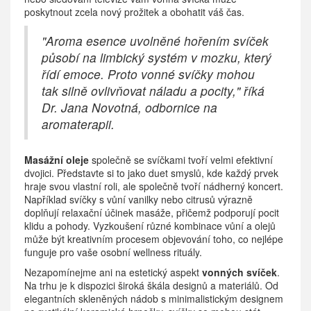
poskytnout zcela nový prožitek a obohatit váš čas.
"Aroma esence uvolněné hořením svíček
působí na limbický systém v mozku, který
řídí emoce. Proto vonné svíčky mohou
tak silně ovlivňovat náladu a pocity," říká
Dr. Jana Novotná, odbornice na
aromaterapii.
Masážní oleje
společně se svíčkami tvoří velmi efektivní
dvojici. Představte si to jako duet smyslů, kde každý prvek
hraje svou vlastní roli, ale společně tvoří nádherný koncert.
Například svíčky s vůní vanilky nebo citrusů výrazně
doplňují relaxační účinek masáže, přičemž podporují pocit
klidu a pohody. Vyzkoušení různé kombinace vůní a olejů
může být kreativním procesem objevování toho, co nejlépe
funguje pro vaše osobní wellness rituály.
Nezapomínejme ani na estetický aspekt
vonných svíček
.
Na trhu je k dispozici široká škála designů a materiálů. Od
elegantních skleněných nádob s minimalistickým designem