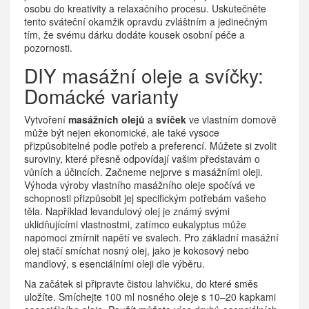
osobu do kreativity a relaxačního procesu. Uskutečněte
tento sváteční okamžik opravdu zvláštním a jedinečným
tím, že svému dárku dodáte kousek osobní péče a
pozornosti.
DIY masážní oleje a svíčky:
Domácké varianty
Vytvoření
masážních olejů
a
svíček
ve vlastním domově
může být nejen ekonomické, ale také vysoce
přizpůsobitelné podle potřeb a preferencí. Můžete si zvolit
suroviny, které přesně odpovídají vašim představám o
vůních a účincích. Začneme nejprve s masážními oleji.
Výhoda výroby vlastního masážního oleje spočívá ve
schopnosti přizpůsobit jej specifickým potřebám vašeho
těla. Například levandulový olej je známý svými
uklidňujícími vlastnostmi, zatímco eukalyptus může
napomoci zmírnit napětí ve svalech. Pro základní masážní
olej stačí smíchat nosný olej, jako je kokosový nebo
mandlový, s esenciálními oleji dle výběru.
Na začátek si připravte čistou lahvičku, do které směs
uložíte. Smíchejte 100 ml nosného oleje s 10–20 kapkami