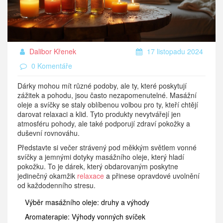
Dalibor Křenek
17 listopadu 2024
0 Komentáře
Dárky mohou mít různé podoby, ale ty, které poskytují
zážitek a pohodu, jsou často nezapomenutelné. Masážní
oleje a svíčky se staly oblíbenou volbou pro ty, kteří chtějí
darovat relaxaci a klid. Tyto produkty nevytvářejí jen
atmosféru pohody, ale také podporují zdraví pokožky a
duševní rovnováhu.
Představte si večer strávený pod měkkým světlem vonné
svíčky a jemnými dotyky masážního oleje, který hladí
pokožku. To je dárek, který obdarovaným poskytne
jedinečný okamžik
relaxace
a přinese opravdové uvolnění
od každodenního stresu.
Výběr masážního oleje: druhy a výhody
Aromaterapie: Výhody vonných svíček