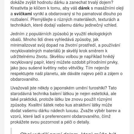
dokáže zvýšit hodnotu dárku a zanechat trvalý dojem?
Kreativita je klíčem k tomu, aby váš
dárek
s masážními oleji
a
svíčkami
vynikl a obdarovaný si ho pamatoval dlouho po
rozbalení. Přemýšlejte o různých materiálech, texturách a
technikách, které dodají vašemu dárku jedinečný vzhled.
Jedním z populárních způsobů je využití ekologických
obalů. Mnoho lidí dnes vyhledává způsoby, jak
minimalizovat svůj dopad na životní prostředí, a používání
recyklovatelných materiálů je skvělý krok směrem k
udržitelnému životu. Skvělou volbou je například hnědý
recyklovaný papír, který můžete ozdobit přírodními prvky,
jako jsou sušené květiny nebo větvičky. Tím nejenže
respektujete naši planetu, ale dáváte najevo péči a zájem o
obdarovaného.
Uvažovali jste někdy o japonském umění furoshiki? Tato
starodávná technika balení látkou je nejen estetická, ale
také praktická, protože látku lze znovu použít různými
způsoby. Kvalitní šátek nebo kus atraktivní látky může
dodat vašemu dárku nádech luxusu. Zvažte výběr barev a
vzorů, které ladí s preferencemi obdarovaného, čímž
prokážete svou pozornost a péči o detaily.