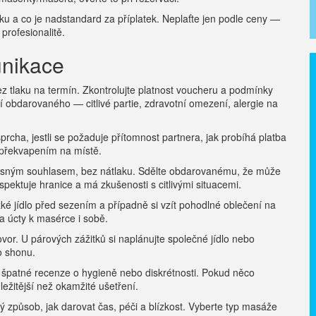
íčku a co je nadstandard za příplatek. Neplaťte jen podle ceny —
profesionalitě.
unikace
ez tlaku na termín. Zkontrolujte platnost voucheru a podmínky
í obdarovaného — citlivé partie, zdravotní omezení, alergie na
sprcha, jestli se požaduje přítomnost partnera, jak probíhá platba
překvapením na místě.
 jasným souhlasem, bez nátlaku. Sdělte obdarovanému, že může
spektuje hranice a má zkušenosti s citlivými situacemi.
těžké jídlo před sezením a případně si vzít pohodlné oblečení na
 úcty k masérce i sobě.
vor. U párových zážitků si naplánujte společné jídlo nebo
o shonu.
, špatné recenze o hygieně nebo diskrétnosti. Pokud něco
ůležitější než okamžité ušetření.
 způsob, jak darovat čas, péči a blízkost. Vyberte typ masáže