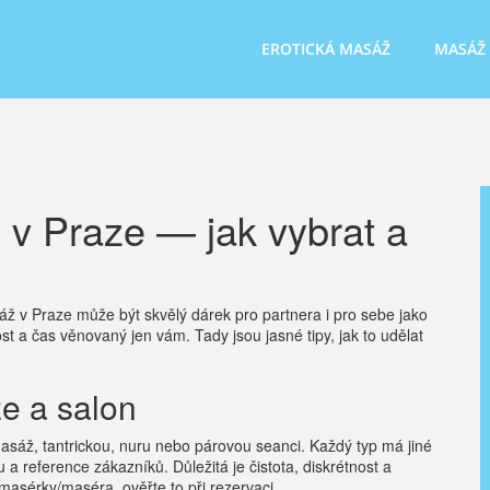
EROTICKÁ MASÁŽ
MASÁŽ
 v Praze — jak vybrat a
 v Praze může být skvělý dárek pro partnera i pro sebe jako
ost a čas věnovaný jen vám. Tady jsou jasné tipy, jak to udělat
e a salon
 masáž, tantrickou, nuru nebo párovou seanci. Každý typ má jiné
u a reference zákazníků. Důležitá je čistota, diskrétnost a
masérky/maséra, ověřte to při rezervaci.