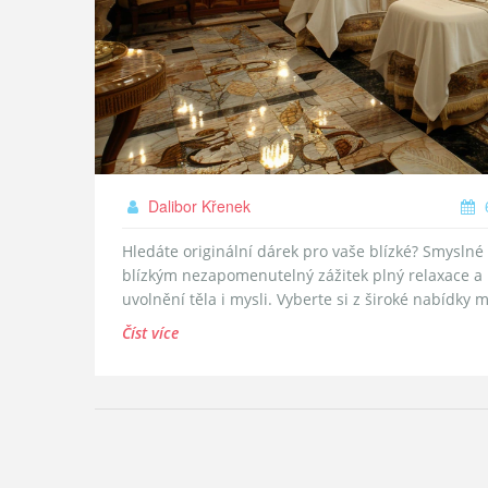
Dalibor Křenek
6
Hledáte originální dárek pro vaše blízké? Smysln
blízkým nezapomenutelný zážitek plný relaxace a u
uvolnění těla i mysli. Vyberte si z široké nabídky 
Číst více