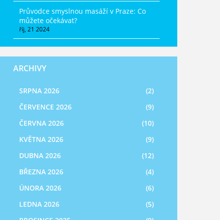
Průvodce smyslnou masáží v Praze: Co
můžete očekávat?
říj, 21 2024
ARCHIVY
SRPNA 2026
(2)
ČERVENCE 2026
(9)
ČERVNA 2026
(10)
KVĚTNA 2026
(9)
DUBNA 2026
(12)
BŘEZNA 2026
(4)
ÚNORA 2026
(6)
LEDNA 2026
(5)