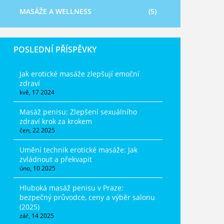
MASÁŽE A WELLNESS
(5)
POSLEDNÍ PŘÍSPĚVKY
Jak erotické masáže zlepšují emoční
zdraví
kvě, 17 2024
Masáž penisu: Zlepšení sexuálního
zdraví krok za krokem
čen, 22 2025
Umění technik erotické masáže: Jak
zvládnout a překvapit
úno, 10 2025
Hluboká masáž penisu v Praze:
bezpečný průvodce, ceny a výběr salonu
(2025)
zář, 14 2025