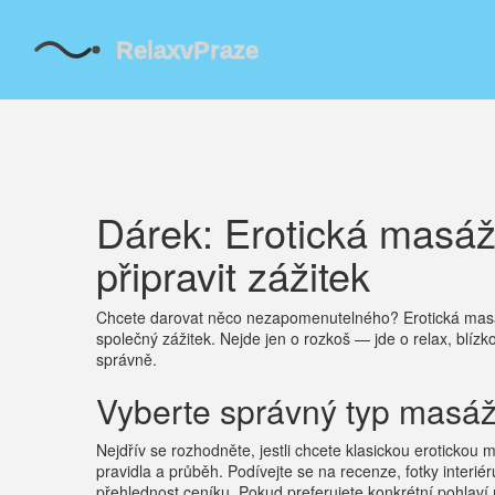
Dárek: Erotická masáž
připravit zážitek
Chcete darovat něco nezapomenutelného? Erotická masáž
společný zážitek. Nejde jen o rozkoš — jde o relax, blízk
správně.
Vyberte správný typ masáž
Nejdřív se rozhodněte, jestli chcete klasickou erotickou
pravidla a průběh. Podívejte se na recenze, fotky interiér
přehlednost ceníku. Pokud preferujete konkrétní pohlaví 