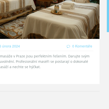
 února 2024
0 Komentáře
é masáže v Praze jsou perfektním řešením. Darujte svým
volnění. Profesionální maséři se postarají o dokonalé
masáží a nechte se hýčkat.