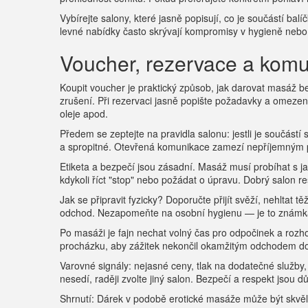
Vybírejte salony, které jasně popisují, co je součástí bal
levné nabídky často skrývají kompromisy v hygieně nebo 
Voucher, rezervace a kom
Koupit voucher je praktický způsob, jak darovat masáž b
zrušení. Při rezervaci jasně popište požadavky a omezen
oleje apod.
Předem se zeptejte na pravidla salonu: jestli je součástí 
a spropitné. Otevřená komunikace zamezí nepříjemným 
Etiketa a bezpečí jsou zásadní. Masáž musí probíhat s
kdykoli říct "stop" nebo požádat o úpravu. Dobrý salon re
Jak se připravit fyzicky? Doporučte přijít svěží, nehltat 
odchod. Nezapomeňte na osobní hygienu — je to známka
Po masáži je fajn nechat volný čas pro odpočinek a rozho
procházku, aby zážitek nekončil okamžitým odchodem d
Varovné signály: nejasné ceny, tlak na dodatečné služby
nesedí, raději zvolte jiný salon. Bezpečí a respekt jsou d
Shrnutí: Dárek v podobě erotické masáže může být skvělý