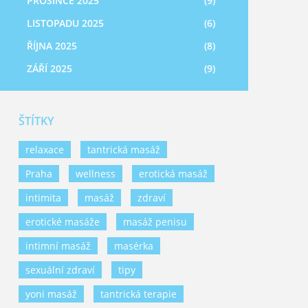
PROSINCE 2025
(9)
LISTOPADU 2025
(6)
ŘÍJNA 2025
(8)
ZÁŘÍ 2025
(9)
ŠTÍTKY
relaxace
tantrická masáž
Praha
wellness
erotická masáž
intimita
masáž
zdraví
erotické masáže
masáž penisu
intimní masáž
masérka
sexuální zdraví
tipy
yoni masáž
tantrická terapie