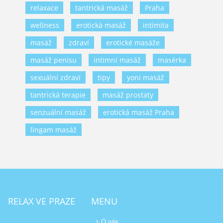
relaxace
tantrická masáž
Praha
wellness
erotická masáž
intimita
masáž
zdraví
erotické masáže
masáž penisu
intimní masáž
masérka
sexuální zdraví
tipy
yoni masáž
tantrická terapie
masáž prostaty
senzuální masáž
erotická masáž Praha
lingam masáž
RELAX VE PRAZE
MENU
O nás