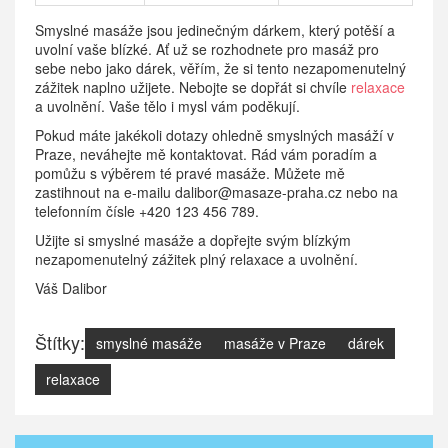
Smyslné masáže jsou jedinečným dárkem, který potěší a
uvolní vaše blízké. Ať už se rozhodnete pro masáž pro
sebe nebo jako dárek, věřím, že si tento nezapomenutelný
zážitek naplno užijete. Nebojte se dopřát si chvíle
relaxace
a uvolnění. Vaše tělo i mysl vám poděkují.
Pokud máte jakékoli dotazy ohledně smyslných masáží v
Praze, neváhejte mě kontaktovat. Rád vám poradím a
pomůžu s výběrem té pravé masáže. Můžete mě
zastihnout na e-mailu
dalibor@masaze-praha.cz
nebo na
telefonním čísle +420 123 456 789.
Užijte si smyslné masáže a dopřejte svým blízkým
nezapomenutelný zážitek plný relaxace a uvolnění.
Váš Dalibor
Štítky:
smyslné masáže
masáže v Praze
dárek
relaxace