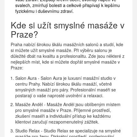
svalech, zmírňují bolesti a celkově přispívají k lepšímu
fyzickému i duševnímu zdraví.
Kde si užít smyslné masáže v
Praze?
Praha nabízí širokou škálu masážních salonů a studií, kde
si můžete užít smyslné masáže. Při výběru salonu je
důležité dbát na kvalitu a profesionalitu. Zde jsou některé z
nejlepších míst, kde si můžete dopřát smyslné masáže v
Praze:
Salon Aura - Salon Aura je luxusní masážní studio v
centru Prahy. Nabízí širokou škálu masáží, včetně
smyslných masáží pro páry. Profesionální maséři se
postarají o vaše naprosté uvolnění a relaxaci.
Masáže Anděl - Masáže Anděl jsou oblíbeným místem
pro smyslné masáže v Praze. Příjemné prostředí,
zkušení maséři a individuální přístup ke každému
klientovi zaručují nezapomenutelný zážitek.
Studio Relax - Studio Relax se specializuje na smyslné
masáže pro ženy. Diskrétní prostředí, profesionální