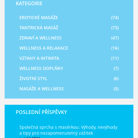
KATEGORIE
EROTICKÉ MASÁŽE
(74)
TANTRICKÁ MASÁŽ
(73)
ZDRAVÍ A WELLNESS
(47)
WELLNESS A RELAXACE
(16)
VZTAHY A INTIMITA
(11)
WELLNESS DOPLŇKY
(7)
ŽIVOTNÍ STYL
(6)
MASÁŽE A WELLNESS
(5)
POSLEDNÍ PŘÍSPĚVKY
Společná sprcha s masérkou: Výhody, nevýhody
a tipy pro nezapomenutelný zážitek