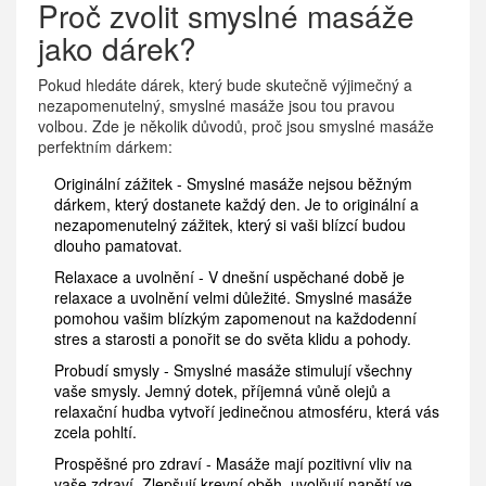
Proč zvolit smyslné masáže
jako dárek?
Pokud hledáte dárek, který bude skutečně výjimečný a
nezapomenutelný, smyslné masáže jsou tou pravou
volbou. Zde je několik důvodů, proč jsou smyslné masáže
perfektním dárkem:
Originální zážitek - Smyslné masáže nejsou běžným
dárkem, který dostanete každý den. Je to originální a
nezapomenutelný zážitek, který si vaši blízcí budou
dlouho pamatovat.
Relaxace a uvolnění - V dnešní uspěchané době je
relaxace a uvolnění velmi důležité. Smyslné masáže
pomohou vašim blízkým zapomenout na každodenní
stres a starosti a ponořit se do světa klidu a pohody.
Probudí smysly - Smyslné masáže stimulují všechny
vaše smysly. Jemný dotek, příjemná vůně olejů a
relaxační hudba vytvoří jedinečnou atmosféru, která vás
zcela pohltí.
Prospěšné pro zdraví - Masáže mají pozitivní vliv na
vaše zdraví. Zlepšují krevní oběh, uvolňují napětí ve