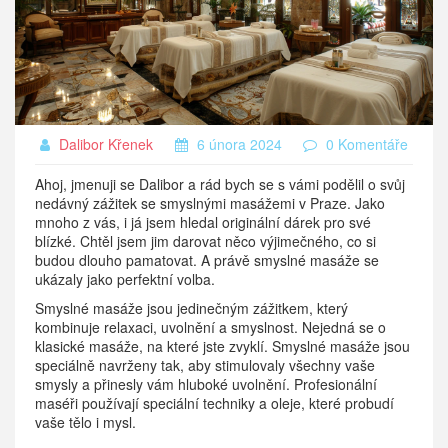
Dalibor Křenek
6 února 2024
0 Komentáře
Ahoj, jmenuji se Dalibor a rád bych se s vámi podělil o svůj
nedávný zážitek se smyslnými masážemi v Praze. Jako
mnoho z vás, i já jsem hledal originální dárek pro své
blízké. Chtěl jsem jim darovat něco výjimečného, co si
budou dlouho pamatovat. A právě smyslné masáže se
ukázaly jako perfektní volba.
Smyslné masáže jsou jedinečným zážitkem, který
kombinuje relaxaci, uvolnění a smyslnost. Nejedná se o
klasické masáže, na které jste zvyklí. Smyslné masáže jsou
speciálně navrženy tak, aby stimulovaly všechny vaše
smysly a přinesly vám hluboké uvolnění. Profesionální
maséři používají speciální techniky a oleje, které probudí
vaše tělo i mysl.