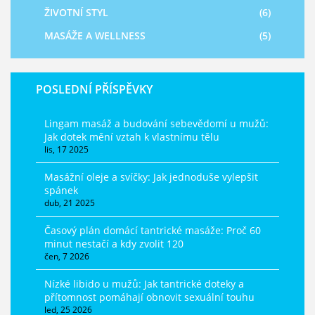
ŽIVOTNÍ STYL
(6)
MASÁŽE A WELLNESS
(5)
POSLEDNÍ PŘÍSPĚVKY
Lingam masáž a budování sebevědomí u mužů:
Jak dotek mění vztah k vlastnímu tělu
lis, 17 2025
Masážní oleje a svíčky: Jak jednoduše vylepšit
spánek
dub, 21 2025
Časový plán domácí tantrické masáže: Proč 60
minut nestačí a kdy zvolit 120
čen, 7 2026
Nízké libido u mužů: Jak tantrické doteky a
přítomnost pomáhají obnovit sexuální touhu
led, 25 2026