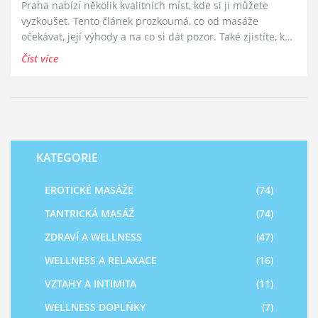
Praha nabízí několik kvalitních míst, kde si ji můžete
vyzkoušet. Tento článek prozkoumá, co od masáže
očekávat, její výhody a na co si dát pozor. Také zjistíte, kde
v Praze najdete nejlepší služby. Připravte se na relaxaci,
Číst více
která vás zbaví každodenního stresu.
KATEGORIE
EROTICKÉ MASÁŽE
(74)
TANTRICKÁ MASÁŽ
(74)
ZDRAVÍ A WELLNESS
(47)
WELLNESS A RELAXACE
(16)
VZTAHY A INTIMITA
(11)
WELLNESS DOPLŇKY
(7)