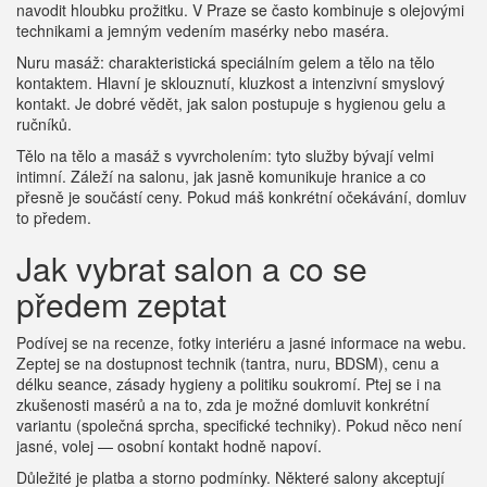
navodit hloubku prožitku. V Praze se často kombinuje s olejovými
technikami a jemným vedením masérky nebo maséra.
Nuru masáž: charakteristická speciálním gelem a tělo na tělo
kontaktem. Hlavní je sklouznutí, kluzkost a intenzivní smyslový
kontakt. Je dobré vědět, jak salon postupuje s hygienou gelu a
ručníků.
Tělo na tělo a masáž s vyvrcholením: tyto služby bývají velmi
intimní. Záleží na salonu, jak jasně komunikuje hranice a co
přesně je součástí ceny. Pokud máš konkrétní očekávání, domluv
to předem.
Jak vybrat salon a co se
předem zeptat
Podívej se na recenze, fotky interiéru a jasné informace na webu.
Zeptej se na dostupnost technik (tantra, nuru, BDSM), cenu a
délku seance, zásady hygieny a politiku soukromí. Ptej se i na
zkušenosti masérů a na to, zda je možné domluvit konkrétní
variantu (společná sprcha, specifické techniky). Pokud něco není
jasné, volej — osobní kontakt hodně napoví.
Důležité je platba a storno podmínky. Některé salony akceptují