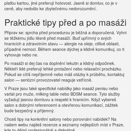
platbu kartou, jiné preferují hotovost. Jasně si domluv, co je v
ceně, aby nedošlo ke zbytečnému nedorozumění.
Praktické tipy před a po masáži
Připrav se: sprcha před procedurou je běžná a doporučená. Vyhni
se těžkému jídlu těsně před masáží. Buď upřímný o svých
hranicích a zdravotním stavu — alergie na oleje, citlivé oblasti,
případné nemoci. Během seance dýchej a klidně komunikuj, co ti
vyhovuje nebo ne.
Po masáži si dej čas na doplnění tekutin a klidný odpočinek.
Někteří lidé preferují lehké protažení nebo relaxační procházku.
Pokud se cítíš nepříjemně nebo máš otázky k průběhu, kontaktuj
salon — seriózní provozovatel reaguje vstřícně.
V Praze jsou také specifické nabídky jako masáž penisu nebo
varlat pro muže, milking table nebo BDSM seance. Tyto služby
vyžadují jasnou domluvu a respekt k hranicím. Když vybereš
salon s dobrými referencemi a otevřenou komunikací, zážitek
bude bezpečný a příjemný.
Chceš tipy na konkrétní salony nebo porovnání nabídek? Na
našem webu najdeš recenze a seznamy nejlepších míst v Praze,
kde to dělají profesionálně a diskrétně.