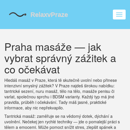
Zobra
navig
Praha masáže — jak
vybrat správný zážitek a
co očekávat
Hledáš masáž v Praze, která tě skutečně uvolní nebo přinese
intenzivní smyslný zážitek? V Praze najdeš širokou nabídku:
tantrické sezení, nuru masáž, tělo na tělo, masáže penisu či
varlat, společnou sprchu i BDSM varianty. Každý typ má jiné
pravidla, průběh i očekávání. Tady máš jasné, praktické
informace, aby nic nepřekvapilo.
Tantrická masáž: zaměřuje se na vědomý dotek, dýchání a
uvolnění. Nečekej jen rychlé techniky — jde o pomalejší práci s
tělem a emocemi. Může pomoct snížit stres, zlepšit spánek a