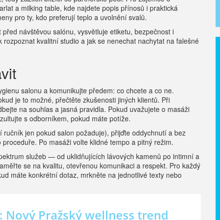
arlat a milking table, kde najdete popis přínosů i praktická
ny pro ty, kdo preferují teplo a uvolnění svalů.
před návštěvou salónu, vysvětluje etiketu, bezpečnost i
 rozpoznat kvalitní studio a jak se nenechat nachytat na falešné
vit
ygienu salonu a komunikujte předem: co chcete a co ne.
ud je to možné, přečtěte zkušenosti jiných klientů. Při
bejte na souhlas a jasná pravidla. Pokud uvažujete o masáži
nzultujte s odborníkem, pokud máte potíže.
í ručník jen pokud salon požaduje), přijďte oddychnutí a bez
o proceduře. Po masáži volte klidné tempo a pitný režim.
pektrum služeb — od uklidňujících lávových kamenů po intimní a
zaměřte se na kvalitu, otevřenou komunikaci a respekt. Pro každý
kud máte konkrétní dotaz, mrkněte na jednotlivé texty nebo
 Nový Pražský wellness trend