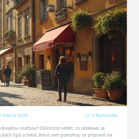
 března 2025
0 Komentáře
bvyklou službou? Důležitost vědět, co očekávat, je
ických tipů a faktů, které vám pomohou se připravit na