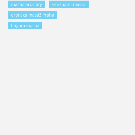
masáž prostaty
senzuální masáž
erotická masáž Praha
lingam masáž