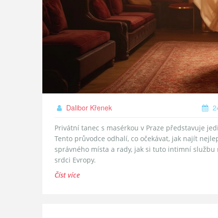
Dalibor Křenek
24
Privátní tanec s masérkou v Praze představuje jedi
Tento průvodce odhalí, co očekávat, jak najít nejle
správného místa a rady, jak si tuto intimní služb
srdci Evropy.
Číst více