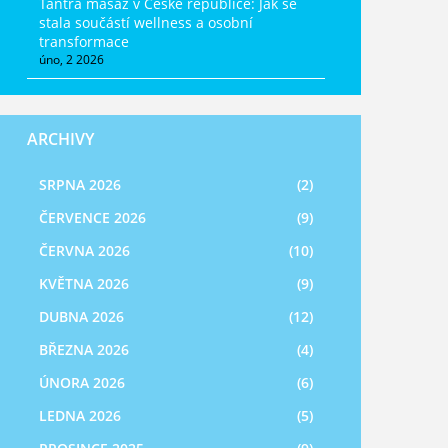
Tantra masáž v České republice: Jak se
stala součástí wellness a osobní
transformace
úno, 2 2026
ARCHIVY
SRPNA 2026
(2)
ČERVENCE 2026
(9)
ČERVNA 2026
(10)
KVĚTNA 2026
(9)
DUBNA 2026
(12)
BŘEZNA 2026
(4)
ÚNORA 2026
(6)
LEDNA 2026
(5)