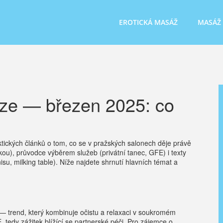
EROTICKÁ MASÁŽ
MASÁŽ
aze — březen 2025: co
ktických článků o tom, co se v pražských salonech děje právě
kou), průvodce výběrem služeb (privátní tanec, GFE) i texty
u, milking table). Níže najdete shrnutí hlavních témat a
— trend, který kombinuje očistu a relaxaci v soukromém
, tedy zážitek blížící se partnerské péči. Pro zájemce o