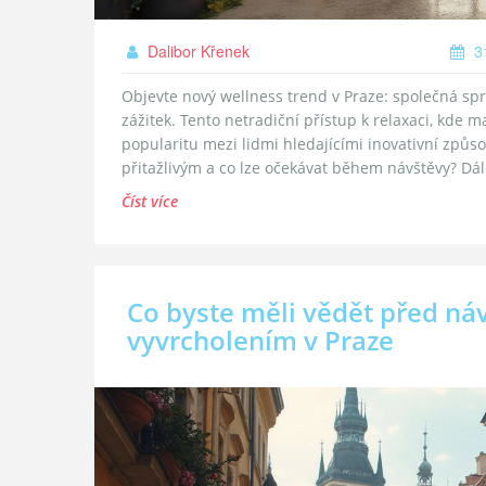
Dalibor Křenek
31
Objevte nový wellness trend v Praze: společná spr
zážitek. Tento netradiční přístup k relaxaci, kde m
popularitu mezi lidmi hledajícími inovativní způso
přitažlivým a co lze očekávat během návštěvy? Dál
Číst více
Co byste měli vědět před ná
vyvrcholením v Praze