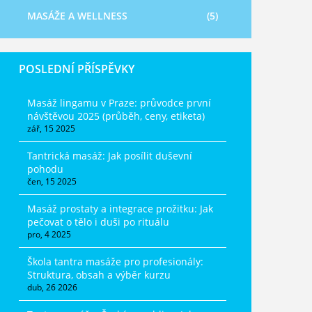
MASÁŽE A WELLNESS
(5)
POSLEDNÍ PŘÍSPĚVKY
Masáž lingamu v Praze: průvodce první
návštěvou 2025 (průběh, ceny, etiketa)
zář, 15 2025
Tantrická masáž: Jak posílit duševní
pohodu
čen, 15 2025
Masáž prostaty a integrace prožitku: Jak
pečovat o tělo i duši po rituálu
pro, 4 2025
Škola tantra masáže pro profesionály:
Struktura, obsah a výběr kurzu
dub, 26 2026