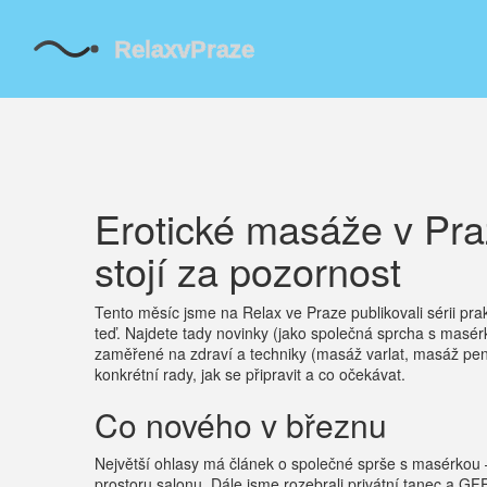
Erotické masáže v Pr
stojí za pozornost
Tento měsíc jsme na Relax ve Praze publikovali sérii pra
teď. Najdete tady novinky (jako společná sprcha s masér
zaměřené na zdraví a techniky (masáž varlat, masáž penis
konkrétní rady, jak se připravit a co očekávat.
Co nového v březnu
Největší ohlasy má článek o společné sprše s masérkou 
prostoru salonu. Dále jsme rozebrali privátní tanec a GFE