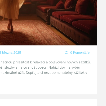
 března 2025
0 Komentáře
nečnou příležitost k relaxaci a objevování nových zážitků.
pší služby a na co si dát pozor. Nabízí tipy na výběr
u maximálně užít. Dopřejte si nezapomenutelný zážitek v