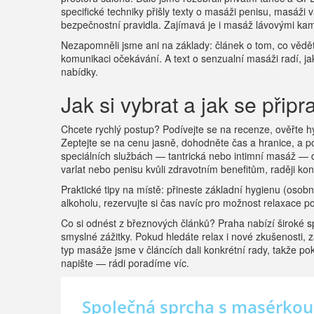
specifické techniky přišly texty o masáži penisu, masáži v
bezpečnostní pravidla. Zajímavá je i masáž lávovými kame
Nezapomněli jsme ani na základy: článek o tom, co vědět 
komunikaci očekávání. A text o senzualní masáži radí, jak
nabídky.
Jak si vybrat a jak se připra
Chcete rychlý postup? Podívejte se na recenze, ověřte h
Zeptejte se na cenu jasně, dohodněte čas a hranice, a pok
speciálních službách — tantrická nebo intimní masáž — d
varlat nebo penisu kvůli zdravotním benefitům, raději ko
Praktické tipy na místě: přineste základní hygienu (osobn
alkoholu, rezervujte si čas navíc pro možnost relaxace p
Co si odnést z březnových článků? Praha nabízí široké s
smyslné zážitky. Pokud hledáte relax i nové zkušenosti, 
typ masáže jsme v článcích dali konkrétní rady, takže po
napište — rádi poradíme víc.
Společná sprcha s masérkou: