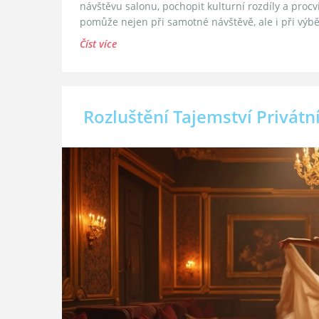
návštěvu salonu, pochopit kulturní rozdíly a procv
pomůže nejen při samotné návštěvě, ale i při výb
Číst více
Rozluštění Tajemství Privát