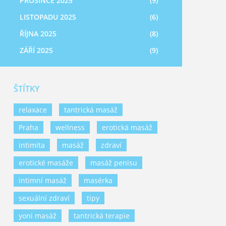
PROSINCE 2025
(9)
LISTOPADU 2025
(6)
ŘÍJNA 2025
(8)
ZÁŘÍ 2025
(9)
ŠTÍTKY
relaxace
tantrická masáž
Praha
wellness
erotická masáž
intimita
masáž
zdraví
erotické masáže
masáž penisu
intimní masáž
masérka
sexuální zdraví
tipy
yoni masáž
tantrická terapie