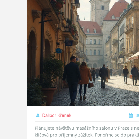
Dalibor Křenek
30
Plánujete návštěvu masážního salonu v Praze s neo
klíčová pro příjemný zážitek. Ponořme se do prakt