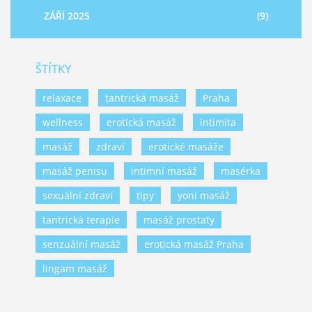
ZÁŘÍ 2025
(9)
ŠTÍTKY
relaxace
tantrická masáž
Praha
wellness
erotická masáž
intimita
masáž
zdraví
erotické masáže
masáž penisu
intimní masáž
masérka
sexuální zdraví
tipy
yoni masáž
tantrická terapie
masáž prostaty
senzuální masáž
erotická masáž Praha
lingam masáž