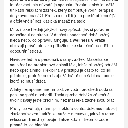
to překvapí, ale důvodů je spousta. Prvním z nich je určitě
unikátní relaxační zážitek, který kombinuje vodní terapii s
dotykovou masáží. Pro spoustu lidí je to prostě příjemnější
a efektivnější než klasická masáž na stole.
Mnozí také hledají jakýkoli nový způsob, jak si pořádně
odpočinout od stresu. V dnešní uspěchané době každý
hledá něco, co opravdu funguje, a
wellness v Praze
objevují právě toto jako příležitost ke skutečnému odřití a
odbourání stresu.
Navíc se jedná o personalizovaný zážitek. Masérka se
soustředí na problémové oblasti těla, takže si každý odnáší
něco speciálního. Flexibilita v přístupu je často to, co lidi
přitahuje, protože neexistuje žádná přísná šablona, podle
které se musí držet.
A taky nezapomeňme na fakt, že vodní prostředí dodává
pocit bezpečí a pohodlí. Teplá sprcha dokáže zázračně
uvolnit svaly ještě před tím, než masérka začne svou práci.
Pro ty, co váhají, mám tip - některá centra dokonce nabízejí
zkušební sezení, takže si můžete otestovat, jak vám tento
relaxační trend
vyhovuje. Takže kdo ví, třeba to bude
přesně to, co hledáte!