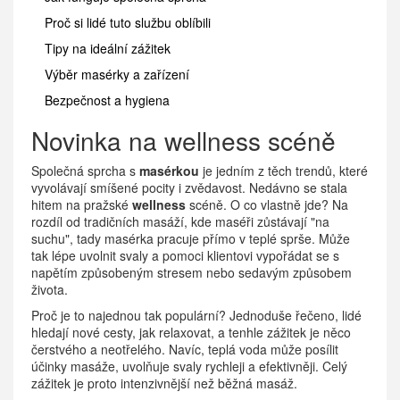
Proč si lidé tuto službu oblíbili
Tipy na ideální zážitek
Výběr masérky a zařízení
Bezpečnost a hygiena
Novinka na wellness scéně
Společná sprcha s
masérkou
je jedním z těch trendů, které
vyvolávají smíšené pocity i zvědavost. Nedávno se stala
hitem na pražské
wellness
scéně. O co vlastně jde? Na
rozdíl od tradičních masáží, kde maséři zůstávají "na
suchu", tady masérka pracuje přímo v teplé sprše. Může
tak lépe uvolnit svaly a pomoci klientovi vypořádat se s
napětím způsobeným stresem nebo sedavým způsobem
života.
Proč je to najednou tak populární? Jednoduše řečeno, lidé
hledají nové cesty, jak relaxovat, a tenhle zážitek je něco
čerstvého a neotřelého. Navíc, teplá voda může posílit
účinky masáže, uvolňuje svaly rychleji a efektivněji. Celý
zážitek je proto intenzivnější než běžná masáž.