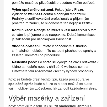
pomůže masérce přizpůsobit proceduru vašim potřebám.
Výběr správného zařízení
: Pokud jste v
Praze
,
vyhledejte
wellness
centra s dobrými recenzemi.
Podniky s certifikovanými profesionály a příjemným
prostředím zaručí, že si odnesete ten nejlepší zážitek.
Komunikace
: Nebojte se mluvit s vaší
masérkou
o tom,
co vám je příjemné a co naopak ne. Dobrá komunikace
je základem pro uspokojivou zkušenost.
Vhodné oblečení
: Přijďte v pohodlném a snadno
snímatelném oblečení. To usnadní přechod do sprchy a
zajištění komfortu po proceduře.
Následná péče
: Po sprše se vydejte na chvíli relaxovat v
klidné atmosféře nebo v chill zóně wellness centra.
Umožněte tělu absorbovat všechny výhody procedury.
Když se budete držet těchto tipů, každá procedura ve
společné sprše
bude stát za to a dost možná se stane
vaším oblíbeným způsobem, jak zahodit každodenní stres.
Výběr masérky a zařízení
Když přemýšlíte o tom, jak si užít
společnou sprchu
s