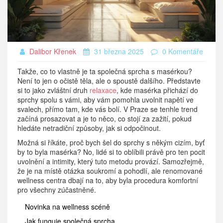
Dalibor Křenek
31 března 2025
0 Komentáře
Takže, co to vlastně je ta společná sprcha s masérkou?
Není to jen o očistě těla, ale o spoustě dalšího. Představte
si to jako zvláštní druh
relaxace
, kde masérka přichází do
sprchy spolu s vámi, aby vám pomohla uvolnit napětí ve
svalech, přímo tam, kde vás bolí. V Praze se tenhle trend
začíná prosazovat a je to něco, co stojí za zažití, pokud
hledáte netradiční způsoby, jak si odpočinout.
Možná si říkáte, proč bych šel do sprchy s někým cizím, byť
by to byla masérka? No, lidé si to oblíbili právě pro ten pocit
uvolnění a intimity, který tuto metodu provází. Samozřejmě,
že je na místě otázka soukromí a pohodlí, ale renomované
wellness centra dbají na to, aby byla procedura komfortní
pro všechny zúčastněné.
Novinka na wellness scéně
Jak funguje společná sprcha