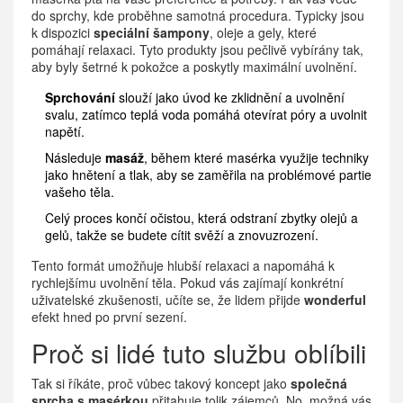
do sprchy, kde proběhne samotná procedura. Typicky jsou
k dispozici
speciální šampony
, oleje a gely, které
pomáhají relaxaci. Tyto produkty jsou pečlivě vybírány tak,
aby byly šetrné k pokožce a poskytly maximální uvolnění.
Sprchování
slouží jako úvod ke zklidnění a uvolnění
svalu, zatímco teplá voda pomáhá otevírat póry a uvolnit
napětí.
Následuje
masáž
, během které masérka využije techniky
jako hnětení a tlak, aby se zaměřila na problémové partie
vašeho těla.
Celý proces končí očistou, která odstraní zbytky olejů a
gelů, takže se budete cítit svěží a znovuzrození.
Tento formát umožňuje hlubší relaxaci a napomáhá k
rychlejšímu uvolnění těla. Pokud vás zajímají konkrétní
uživatelské zkušenosti, učíte se, že lidem přijde
wonderful
efekt hned po první sezení.
Proč si lidé tuto službu oblíbili
Tak si říkáte, proč vůbec takový koncept jako
společná
sprcha s masérkou
přitahuje tolik zájemců. No, možná vás