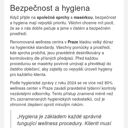
Bezpečnost a hygiena
Když přijde na
společné sprchy
s
masérkou
, bezpečnost
a hygiena mají nejvyšší prioritu. Všichni chceme mít pocit,
že se o nás dobře pečuje a jsme v čistém a bezpečném
prostředí.
Renomovaná wellness centra v
Praze
kladou velký důraz
na hygienické standardy. Všechny pomůcky a prostředí,
kde sprcha probíhá, jsou pravidelně desinfikovány a
kontrolovány dle přísných předpisů. Před každou
procedurou se masérky povinně umývají a převlékají do
čistého oblečení, aby zajistily co nejvyšší úroveň hygieny
pro každého klienta.
Podle hygienické zprávy z roku 2024 se ve více než 80%
wellness center v Praze zavádí pravidelné týdenní kontroly
nezávislými odborníky. Tento přístup znamená méně než
3% zaznamenaných hygienických nedostatků, což je
ohromné zlepšení oproti minulým rokům.
„Hygiena je základem každé správně
fungující wellness procedury. Klienti musí