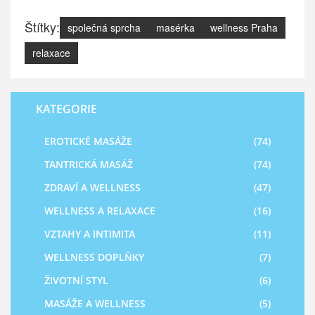
Štítky:
společná sprcha
masérka
wellness Praha
relaxace
KATEGORIE
EROTICKÉ MASÁŽE
(74)
TANTRICKÁ MASÁŽ
(74)
ZDRAVÍ A WELLNESS
(47)
WELLNESS A RELAXACE
(16)
VZTAHY A INTIMITA
(11)
WELLNESS DOPLŇKY
(7)
ŽIVOTNÍ STYL
(6)
MASÁŽE A WELLNESS
(5)