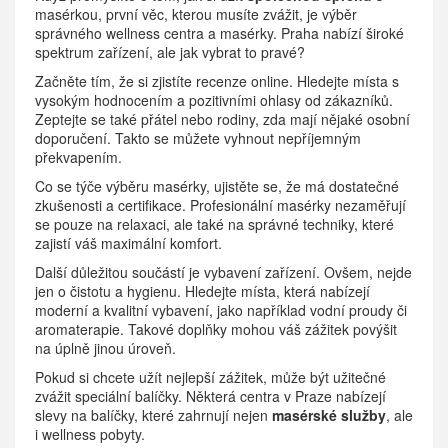
masérkou, první věc, kterou musíte zvážit, je výběr
správného wellness centra a masérky. Praha nabízí široké
spektrum zařízení, ale jak vybrat to pravé?
Začněte tím, že si zjistíte recenze online. Hledejte místa s
vysokým hodnocením a pozitivními ohlasy od zákazníků.
Zeptejte se také přátel nebo rodiny, zda mají nějaké osobní
doporučení. Takto se můžete vyhnout nepříjemným
překvapením.
Co se týče výběru masérky, ujistěte se, že má dostatečné
zkušenosti a certifikace. Profesionální masérky nezaměřují
se pouze na relaxaci, ale také na správné techniky, které
zajistí váš maximální komfort.
Další důležitou součástí je vybavení zařízení. Ovšem, nejde
jen o čistotu a hygienu. Hledejte místa, která nabízejí
moderní a kvalitní vybavení, jako například vodní proudy či
aromaterapie. Takové doplňky mohou váš zážitek povýšit
na úplně jinou úroveň.
Pokud si chcete užít nejlepší zážitek, může být užitečné
zvážit speciální balíčky. Některá centra v Praze nabízejí
slevy na balíčky, které zahrnují nejen
masérské služby
, ale
i wellness pobyty.