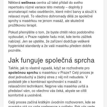
Některá
wellness
centra už také přidali do svého
repertoáru různé variace této metody – doplnily ji
aromaterapií nebo osvětlením, které mění barvy a slouží k
relaxaci mysli. To všechno dohromady dělá ze společné
sprchy s masérkou ne jenom masáž, ale skutečně
prožitkovou terapii.
Pokud přemýšlíte o tom, že byste chtěli něco podobného
vyzkoušet, v Praze najdete řadu míst, kde tento zážitek
nabízejí. Jen se ujistěte, že zařízení dodržuje veškeré
hygienické standardy a že vaši masérku předem dobře
poznáte.
Jak funguje společná sprcha
Takhle, jak to vlastně vypadá, když se rozhodnete pro
společnou sprchu
s masérkou v Praze? Celý proces je
dost jednoduchý a žádný stres z něj mít nebudete. V
podstatě jde o kombinaci sprchování s masáží a
relaxačními technikami. Nejprve vás masérka uvítá a
představí vám, co všechno vás čeká, abyste se cítili
komfortně a uvolněně.
Celý proces začíná krátkým úvodním rozhovorem, kde se
masérka ptá na vaše preference a potřeby. Pak vás vede