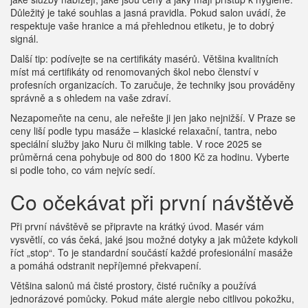
Důležitý je také souhlas a jasná pravidla. Pokud salon uvádí, že
respektuje vaše hranice a má přehlednou etiketu, je to dobrý
signál.
Další tip: podívejte se na certifikáty masérů. Většina kvalitních
míst má certifikáty od renomovaných škol nebo členství v
profesních organizacích. To zaručuje, že techniky jsou prováděny
správně a s ohledem na vaše zdraví.
Nezapomeňte na cenu, ale neřešte ji jen jako nejnižší. V Praze se
ceny liší podle typu masáže – klasické relaxační, tantra, nebo
speciální služby jako Nuru či milking table. V roce 2025 se
průměrná cena pohybuje od 800 do 1800 Kč za hodinu. Vyberte
si podle toho, co vám nejvíc sedí.
Co očekávat při první návštěvě
Při první návštěvě se připravte na krátký úvod. Masér vám
vysvětlí, co vás čeká, jaké jsou možné dotyky a jak můžete kdykoli
říct „stop“. To je standardní součástí každé profesionální masáže
a pomáhá odstranit nepříjemné překvapení.
Většina salonů má čisté prostory, čisté ručníky a používá
jednorázové pomůcky. Pokud máte alergie nebo citlivou pokožku,