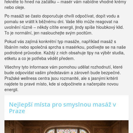
řekněte to hned na začátku – masér vám nabídne vhodné krémy
nebo oleje.
Po masáži se často doporučuje chvíli odpočívat, dopít vodu a
pomalu se vrátit k běžnému dni. Vaše tělo může reagovat na
uvolnění různě – někdy cítíte energii, jindy spíše hloubkový klid.
To je normální, jen naslouchejte svým pocitům.
Pokud vás zajímá konkrétní typ masáže, například masáž s
líbáním nebo společná sprcha s masérkou, podívejte se na naše
podrobné průvodce. Každý z nich obsahuje tipy na výběr studia,
etiketu a co je potřeba vědět předem.
Všechny tyto informace vám pomohou udělat rozhodnutí, které
bude odpovídat vašim představám a zároveň bude bezpečné.
Pražské wellness centra jsou rozmanité, ale s jasnými kritérii
najdete to pravé místo, kde si odpočinete a načerpáte novou
energii.
Nejlepší místa pro smyslnou masáž v
Praze