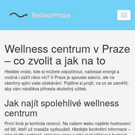
Zobra
navig
Wellness centrum v Praze
– co zvolit a jak na to
Hledáte místo, kde si můžete odpočinout, načerpat energii a
možná i zažít něco víc? V Praze je spousta salonů, ale ne
všechny splní vaše očekávání. Pojďme si projít, na co se zaměřit,
aby vám návštěva přinesla skutečný užitek.
Jak najít spolehlivé wellness
centrum
První krok je kontrola recenzí. Na našem webu najdete hodnocení
od lidí, kteří už masáže vyzkoušeli. Hledejte konkrétní informace –
jaké služby nabízejí, jaké jsou ceny a jaký mají přístup k hygieně.