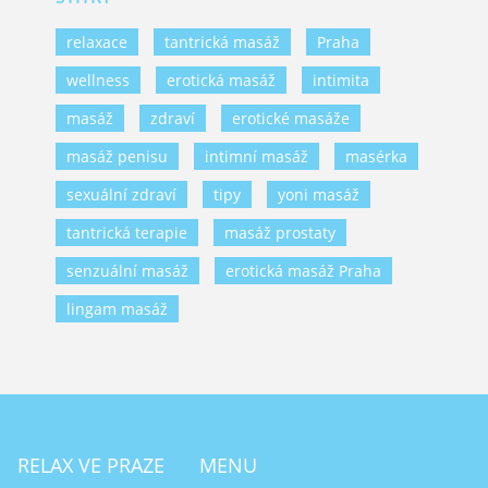
relaxace
tantrická masáž
Praha
wellness
erotická masáž
intimita
masáž
zdraví
erotické masáže
masáž penisu
intimní masáž
masérka
sexuální zdraví
tipy
yoni masáž
tantrická terapie
masáž prostaty
senzuální masáž
erotická masáž Praha
lingam masáž
RELAX VE PRAZE
MENU