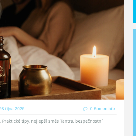
6 října 2025
0 Komentáře
 Praktické tipy, nejlepší směs Tantra, bezpečnostní