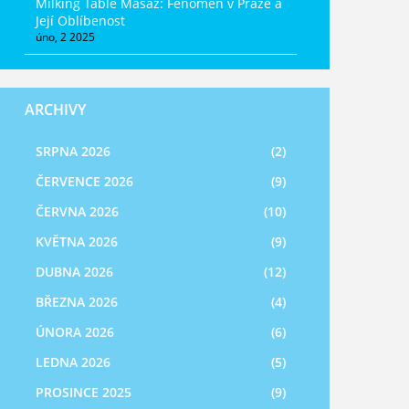
Milking Table Masáž: Fenomén v Praze a
Její Oblíbenost
úno, 2 2025
ARCHIVY
SRPNA 2026
(2)
ČERVENCE 2026
(9)
ČERVNA 2026
(10)
KVĚTNA 2026
(9)
DUBNA 2026
(12)
BŘEZNA 2026
(4)
ÚNORA 2026
(6)
LEDNA 2026
(5)
PROSINCE 2025
(9)