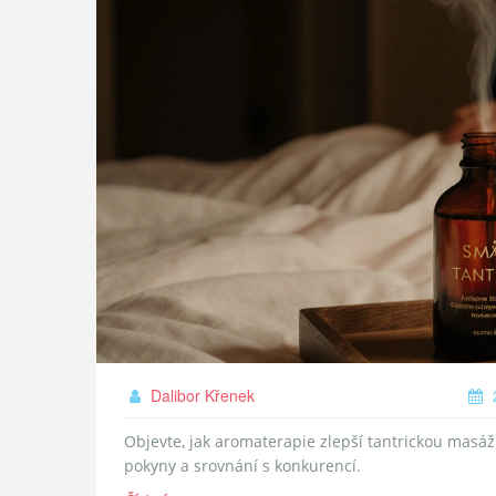
Dalibor Křenek
2
Objevte, jak aromaterapie zlepší tantrickou masáž.
pokyny a srovnání s konkurencí.