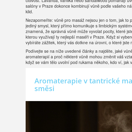
citlivost. Lavanda, vanilka nebo sandalwood pomáhají uvol
salóny v Praze dokonce kombinují vůně podle vašeho nála
klid.
Nezapomeňte: vůně pro masáž nejsou jen o tom, jak to páchn
jediný smysl, který přímo komunikuje s limbickým systém
znamená, že správná vůně může vyvolat pocity, které jste 
kterou využívají ty nejlepší maséři v Praze. Když si vyber
vybíráte zážitek, který vás dotkne na úrovni, o které jste 
Podívejte se na níže uvedené články a najděte, jaké vůně
aromaterapií a proč některé vůně mohou změnit váš vztah k
když se vám tělo uvolní pod rukama někoho, kdo ví, jak v
Aromaterapie v tantrické masá
směsi