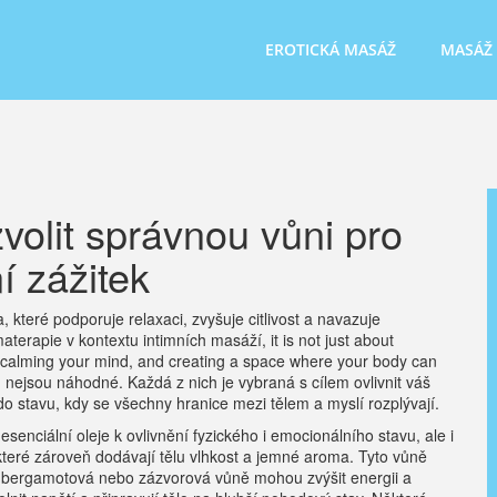
EROTICKÁ MASÁŽ
MASÁŽ
volit správnou vůni pro
í zážitek
, které podporuje relaxaci, zvyšuje citlivost a navazuje
aterapie v kontextu intimních masáží
, it is not just about
, calming your mind, and creating a space where your body can
, nejsou náhodné. Každá z nich je vybraná s cílem ovlivnit váš
í do stavu, kdy se všechny hranice mezi tělem a myslí rozplývají.
 esenciální oleje k ovlivnění fyzického i emocionálního stavu
, ale i
které zároveň dodávají tělu vlhkost a jemné aroma
. Tyto vůně
, bergamotová nebo zázvorová vůně mohou zvýšit energii a