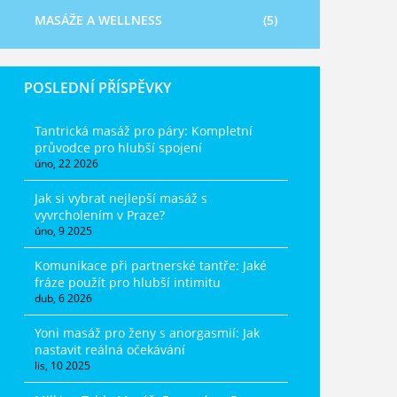
MASÁŽE A WELLNESS
(5)
POSLEDNÍ PŘÍSPĚVKY
Tantrická masáž pro páry: Kompletní
průvodce pro hlubší spojení
úno, 22 2026
Jak si vybrat nejlepší masáž s
vyvrcholením v Praze?
úno, 9 2025
Komunikace při partnerské tantře: Jaké
fráze použít pro hlubší intimitu
dub, 6 2026
Yoni masáž pro ženy s anorgasmií: Jak
nastavit reálná očekávání
lis, 10 2025