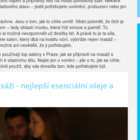
nit napětí a připravují tělo na hlubší pohodový stav. Některé
dového stavu – jestli potřebujete uvolnění, probuzení nebo jen
e. Jsou o tom, jak to cítíte uvnitř. Vědci potvrdili, že čich je
em – tedy oblastí mozku, která řídí emoce a paměť. To
si možná nevzpomněli už desítky let. A právě to je ta síla,
ete salon, který dbá na kvalitu vůní, vybíráte nejen masáž –
možná ani nevěděli, že ji potřebujete.
 používají top salóny v Praze, jak se připravit na masáž s
 vlastnímu tělu. Nejde jen o vonění – jde o to, jak se cítíte,
ůně použít, aby vás dovedla tam, kde potřebujete být.
ži - nejlepší esenciální oleje a