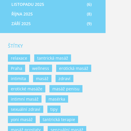
LISTOPADU 2025
(6)
ŘÍJNA 2025
(8)
ZÁŘÍ 2025
(9)
ŠTÍTKY
relaxace
tantrická masáž
Praha
wellness
erotická masáž
intimita
masáž
zdraví
erotické masáže
masáž penisu
intimní masáž
masérka
sexuální zdraví
tipy
yoni masáž
tantrická terapie
masáž prostaty
senzuální masáž