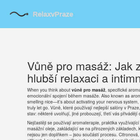
Vůně pro masáž: Jak z
hlubší relaxaci a intimn
When you think about
vůně pro masáž
,
specifické aroma
emocionální spojení během masáže
. Also known as
arom
smelling nice—it’s about activating your nervous system
truly let go.
Vůně, které používají nejlepší salóny v Praze
stav: některé uvolňují, jiné probouzejí, třetí vás přiváděj
Nejčastěji se používají
aromaterapie
,
praktika využívající
masážní oleje
,
zakládající se na přirozených základech, 
nejsou jen doplňkem – jsou součástí procesu. Citronová