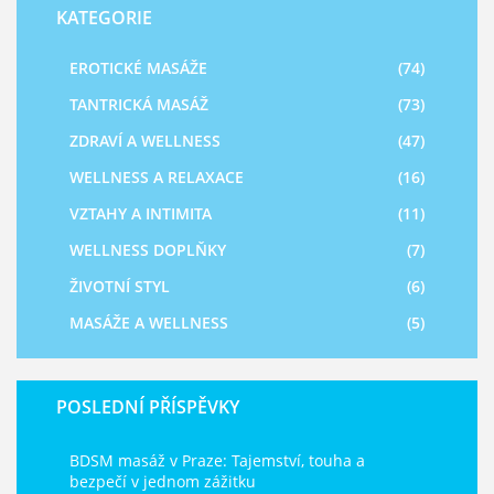
KATEGORIE
EROTICKÉ MASÁŽE
(74)
TANTRICKÁ MASÁŽ
(73)
ZDRAVÍ A WELLNESS
(47)
WELLNESS A RELAXACE
(16)
VZTAHY A INTIMITA
(11)
WELLNESS DOPLŇKY
(7)
ŽIVOTNÍ STYL
(6)
MASÁŽE A WELLNESS
(5)
POSLEDNÍ PŘÍSPĚVKY
BDSM masáž v Praze: Tajemství, touha a
bezpečí v jednom zážitku