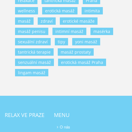
relaxace
tantrická masáž
Praha
wellness
erotická masáž
intimita
masáž
zdraví
erotické masáže
masáž penisu
intimní masáž
masérka
sexuální zdraví
tipy
yoni masáž
tantrická terapie
masáž prostaty
senzuální masáž
erotická masáž Praha
lingam masáž
RELAX VE PRAZE
MENU
O nás