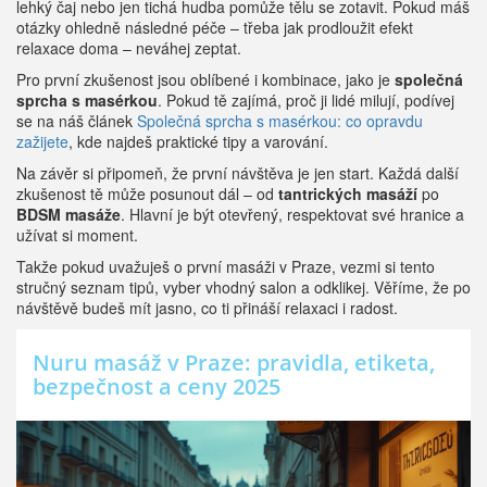
lehký čaj nebo jen tichá hudba pomůže tělu se zotavit. Pokud máš
otázky ohledně následné péče – třeba jak prodloužit efekt
relaxace doma – neváhej zeptat.
Pro první zkušenost jsou oblíbené i kombinace, jako je
společná
sprcha s masérkou
. Pokud tě zajímá, proč ji lidé milují, podívej
se na náš článek
Společná sprcha s masérkou: co opravdu
zažijete
, kde najdeš praktické tipy a varování.
Na závěr si připomeň, že první návštěva je jen start. Každá další
zkušenost tě může posunout dál – od
tantrických masáží
po
BDSM masáže
. Hlavní je být otevřený, respektovat své hranice a
užívat si moment.
Takže pokud uvažuješ o první masáži v Praze, vezmi si tento
stručný seznam tipů, vyber vhodný salon a odklikej. Věříme, že po
návštěvě budeš mít jasno, co ti přináší relaxaci i radost.
Nuru masáž v Praze: pravidla, etiketa,
bezpečnost a ceny 2025