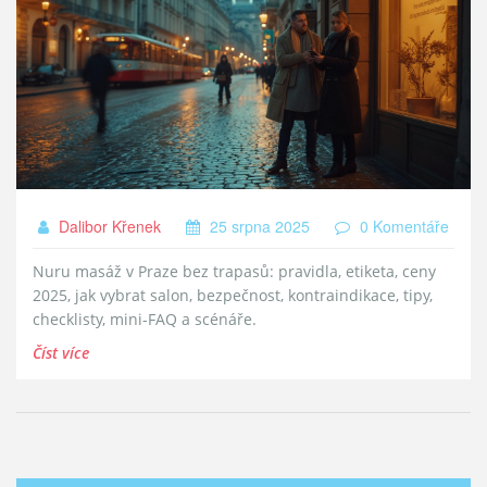
Dalibor Křenek
25 srpna 2025
0 Komentáře
Nuru masáž v Praze bez trapasů: pravidla, etiketa, ceny
2025, jak vybrat salon, bezpečnost, kontraindikace, tipy,
checklisty, mini-FAQ a scénáře.
Číst více