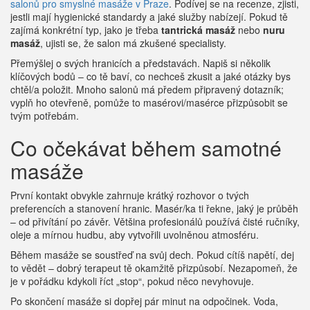
salonů pro smyslné masáže v Praze
. Podívej se na recenze, zjisti,
jestli mají hygienické standardy a jaké služby nabízejí. Pokud tě
zajímá konkrétní typ, jako je třeba
tantrická masáž
nebo
nuru
masáž
, ujisti se, že salon má zkušené specialisty.
Přemýšlej o svých hranicích a představách. Napiš si několik
klíčových bodů – co tě baví, co nechceš zkusit a jaké otázky bys
chtěl/a položit. Mnoho salonů má předem připravený dotazník;
vyplň ho otevřeně, pomůže to masérovi/masérce přizpůsobit se
tvým potřebám.
Co očekávat během samotné
masáže
První kontakt obvykle zahrnuje krátký rozhovor o tvých
preferencích a stanovení hranic. Masér/ka ti řekne, jaký je průběh
– od přivítání po závěr. Většina profesionálů používá čisté ručníky,
oleje a mírnou hudbu, aby vytvořili uvolněnou atmosféru.
Během masáže se soustřeď na svůj dech. Pokud cítíš napětí, dej
to vědět – dobrý terapeut tě okamžitě přizpůsobí. Nezapomeň, že
je v pořádku kdykoli říct „stop“, pokud něco nevyhovuje.
Po skončení masáže si dopřej pár minut na odpočinek. Voda,