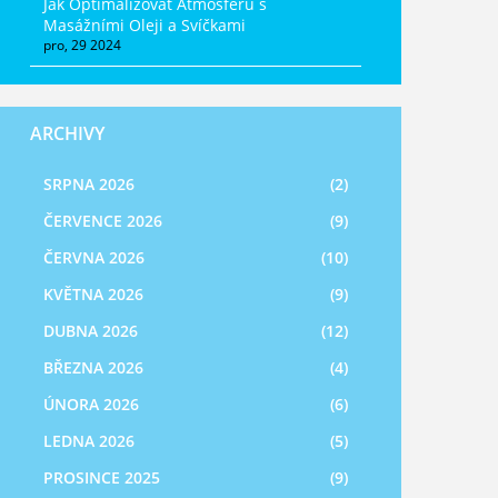
Jak Optimalizovat Atmosféru s
Masážními Oleji a Svíčkami
pro, 29 2024
ARCHIVY
SRPNA 2026
(2)
ČERVENCE 2026
(9)
ČERVNA 2026
(10)
KVĚTNA 2026
(9)
DUBNA 2026
(12)
BŘEZNA 2026
(4)
ÚNORA 2026
(6)
LEDNA 2026
(5)
PROSINCE 2025
(9)