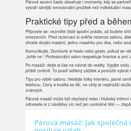
Párové sezení často obsahuje i momenty, kdy se partne
vytváří silnější emocionální prožitek než individuální mas
Praktické tipy před a běh
Připravte se: vezměte čisté spodní prádlo, až budete chtí
omezeních. Před rezervací si ověřte recenze salonu, diskr
chcete dvojici masérů, jednu masérku pro oba, nebo sou
Komunikujte. Domluvte si heslo nebo gesto, pokud se něk
„tohle ne.“ Profesionální salon respektuje hranice a umí 
Po masáži: dejte si čas na návrat do reality. Vypijte vodu
příště změnili. To posílí sdílený zážitek a pomůže vybrat 
Tipy pro výběr salonu: hledejte fotky interiéru, jasné ce
telefonu. Ceny a kvalita se liší, ne vždy je nejdražší slu
známých.
Párová masáž může být obyčejný relax i hluboký intimní 
odnesete si z návštěvy víc než jen uvolněné tělo — zlepší
Párová masáž: Jak společná 
posiluje vztah