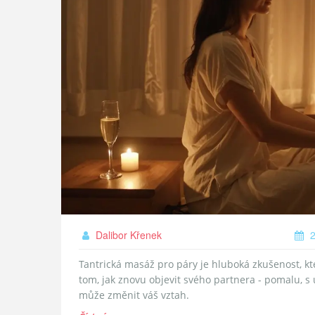
Dalibor Křenek
2
Tantrická masáž pro páry je hluboká zkušenost, kte
tom, jak znovu objevit svého partnera - pomalu, s úc
může změnit váš vztah.