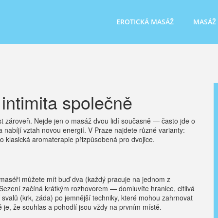
EROTICKÁ MASÁŽ
MASÁŽ
intimita společně
ost zároveň. Nejde jen o masáž dvou lidí současně — často jde o
 a nabíjí vztah novou energií. V Praze najdete různé varianty:
o klasická aromaterapie přizpůsobená pro dvojice.
 maséři můžete mít buď dva (každý pracuje na jednom z
 Sezení začíná krátkým rozhovorem — domluvíte hranice, citlivá
svalů (krk, záda) po jemnější techniky, které mohou zahrnovat
té je, že souhlas a pohodlí jsou vždy na prvním místě.