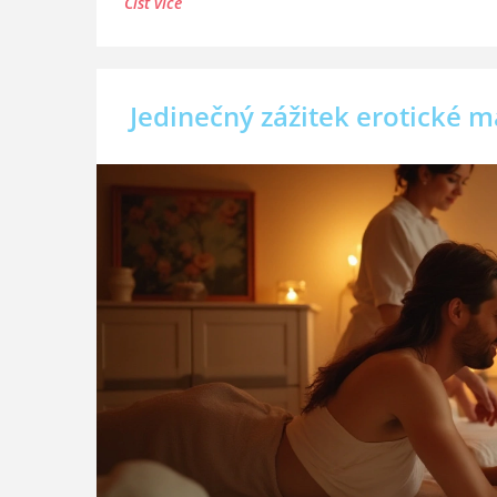
Číst více
Jedinečný zážitek erotické m