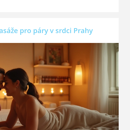
asáže pro páry v srdci Prahy