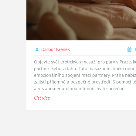
Dalibor Křenek
1
Objevte svět erotických masáží pro páry v Praze, k
partnerského vztahu. Tato masážní technika není j
emocionálního spojení mezi partnery. Praha nabíz
zajistí příjemné a bezpečné prostředí. S pomocí t
a nezapomenutelnou intimní chvíli společně.
Číst více