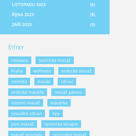
LISTOPADU 2025
(6)
ŘÍJNA 2025
(8)
ZÁŘÍ 2025
(9)
ŠTÍTKY
relaxace
tantrická masáž
Praha
wellness
erotická masáž
intimita
masáž
zdraví
erotické masáže
masáž penisu
intimní masáž
masérka
sexuální zdraví
tipy
yoni masáž
tantrická terapie
masáž prostaty
senzuální masáž