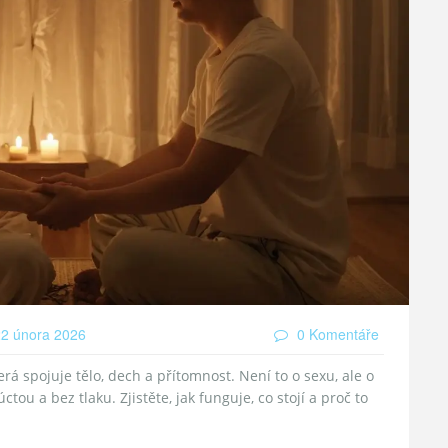
2 února 2026
0 Komentáře
rá spojuje tělo, dech a přítomnost. Není to o sexu, ale o
tou a bez tlaku. Zjistěte, jak funguje, co stojí a proč to