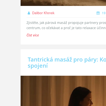
Dalibor Křenek
19
Zjistěte, jak párová masáž propojuje partnery pro
centrum, co očekávat a proč je tato relaxace účin
Číst více
Tantrická masáž pro páry: K
spojení