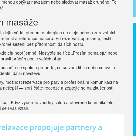
ři mohou dotýkat navzájem nebo sledovat masáž druhého. To
áž.
em masáže
t, dejte vědět předem o alergiích na oleje nebo o zdravotních
étnost a reference masérů. Při rezervaci upřesněte, jestli
kromé sezení bez přítomnosti dalších hostů.
do cítí nepříjemně. Nestyďte se říct: „Prosím pomaleji,“ nebo
upravit průběh podle vašich přání.
, posaďte se spolu a proberte, co se vám líbilo nebo co byste
ideální další návštěvu.
níky, možnost rezervace pro páry a profesionální komunikaci na
žba nejlepší — spíš čtěte recenze a zeptejte se na zkušenosti
rituál. Když vyberete vhodný salon a otevřeně komunikujete,
 se i váš vztah.
relaxace propojuje partnery a