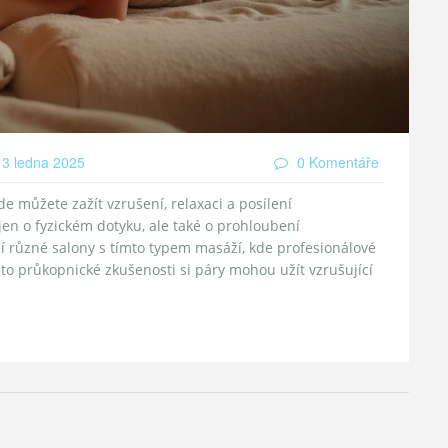
3 ledna 2025
0 Komentáře
de můžete zažít vzrušení, relaxaci a posílení
en o fyzickém dotyku, ale také o prohloubení
í různé salony s tímto typem masáží, kde profesionálové
éto průkopnické zkušenosti si páry mohou užít vzrušující