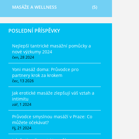
MASÁŽE A WELLNESS
(5)
POSLEDNÍ PŘÍSPĚVKY
Nejlepší tantrické masážní pomůcky a
nové výzkumy 2024
čen, 28 2024
Yoni masáž doma: Průvodce pro
partnery krok za krokem
čec, 13 2026
Jak erotické masáže zlepšují váš vztah a
intimitu
zář, 1 2024
Průvodce smyslnou masáží v Praze: Co
můžete očekávat?
říj, 21 2024