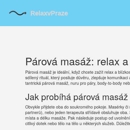
Párová masáž: relax a 
Párová masáž je ideální, když chcete zažít relax a blízk
sdílený rituál, který posiluje důvěru, zlepšuje komunikaci
tantrická párová masáž, nuru pro páry, body‑to‑body neb
Jak probíhá párová masáž
Obvykle přijdete oba do soukromého pokoje. Masérky či
partnerů), nebo jeden terapeuta střídavě obsluhuje oba.
místa a délku masáže. Pak následuje postup od uvolnění 
citlivý dotek nebo tělo na tělo u některých služeb. Důleži