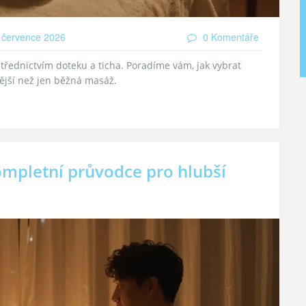
 července 2026
0 Komentáře
střednictvím doteku a ticha. Poradíme vám, jak vybrat
nější než jen běžná masáž.
ompletní průvodce pro hlubší