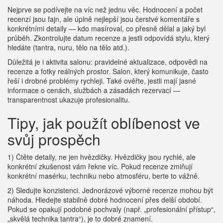
Nejprve se podívejte na víc než jednu věc. Hodnocení a počet
recenzí jsou fajn, ale úplně nejlepší jsou čerstvé komentáře s
konkrétními detaily — kdo masíroval, co přesně dělal a jaký byl
průběh. Zkontrolujte datum recenze a jestli odpovídá stylu, který
hledáte (tantra, nuru, tělo na tělo atd.).
Důležitá je i aktivita salonu: pravidelné aktualizace, odpovědi na
recenze a fotky reálných prostor. Salon, který komunikuje, často
řeší i drobné problémy rychleji. Také ověřte, jestli mají jasné
informace o cenách, službách a zásadách rezervací —
transparentnost ukazuje profesionalitu.
Tipy, jak použít oblíbenost ve
svůj prospěch
1) Čtěte detaily, ne jen hvězdičky. Hvězdičky jsou rychlé, ale
konkrétní zkušenost vám řekne víc. Pokud recenze zmiňují
konkrétní masérku, techniku nebo atmosféru, berte to vážně.
2) Sledujte konzistenci. Jednorázové výborné recenze mohou být
náhoda. Hledejte stabilně dobré hodnocení přes delší období.
Pokud se opakují podobné pochvaly (např. „profesionální přístup“,
„skvělá technika tantra“), je to dobré znamení.