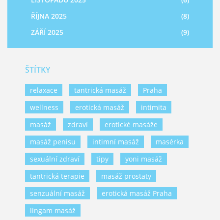
ŘÍJNA 2025
(8)
ZÁŘÍ 2025
(9)
ŠTÍTKY
relaxace
tantrická masáž
Praha
wellness
erotická masáž
intimita
masáž
zdraví
erotické masáže
masáž penisu
intimní masáž
masérka
sexuální zdraví
tipy
yoni masáž
tantrická terapie
masáž prostaty
senzuální masáž
erotická masáž Praha
lingam masáž