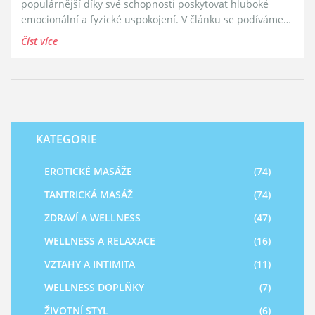
populárnější díky své schopnosti poskytovat hluboké
emocionální a fyzické uspokojení. V článku se podíváme
na základní principy BDSM masáže, proč je mezi lidmi tak
Číst více
oblíbená a přineseme také tipy, jak si ji bezpečně a
příjemně vychutnat.
KATEGORIE
EROTICKÉ MASÁŽE
(74)
TANTRICKÁ MASÁŽ
(74)
ZDRAVÍ A WELLNESS
(47)
WELLNESS A RELAXACE
(16)
VZTAHY A INTIMITA
(11)
WELLNESS DOPLŇKY
(7)
ŽIVOTNÍ STYL
(6)