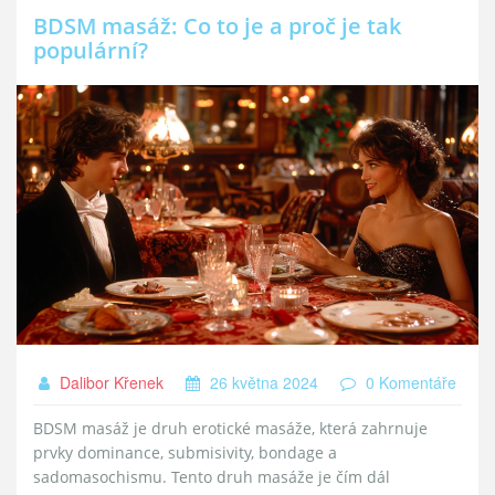
BDSM masáž: Co to je a proč je tak
populární?
Dalibor Křenek
26 května 2024
0 Komentáře
BDSM masáž je druh erotické masáže, která zahrnuje
prvky dominance, submisivity, bondage a
sadomasochismu. Tento druh masáže je čím dál