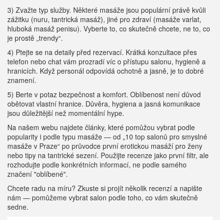
3) Zvažte typ služby. Některé masáže jsou populární právě kvůli
zážitku (nuru, tantrická masáž), jiné pro zdraví (masáže varlat,
hluboká masáž penisu). Vyberte to, co skutečně chcete, ne to, co
je prostě „trendy“.
4) Ptejte se na detaily před rezervací. Krátká konzultace přes
telefon nebo chat vám prozradí víc o přístupu salonu, hygieně a
hranicích. Když personál odpovídá ochotně a jasně, je to dobré
znamení.
5) Berte v potaz bezpečnost a komfort. Oblíbenost není důvod
obětovat vlastní hranice. Důvěra, hygiena a jasná komunikace
jsou důležitější než momentální hype.
Na našem webu najdete články, které pomůžou vybrat podle
popularity i podle typu masáže — od „10 top salonů pro smyslné
masáže v Praze“ po průvodce první erotickou masáží pro ženy
nebo tipy na tantrické sezení. Použijte recenze jako první filtr, ale
rozhodujte podle konkrétních informací, ne podle samého
značení "oblíbené".
Chcete radu na míru? Zkuste si projít několik recenzí a napište
nám — pomůžeme vybrat salon podle toho, co vám skutečně
sedne.