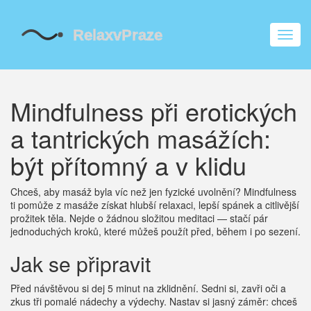
Zobra
navig
Mindfulness při erotických
a tantrických masážích:
být přítomný a v klidu
Chceš, aby masáž byla víc než jen fyzické uvolnění? Mindfulness
ti pomůže z masáže získat hlubší relaxaci, lepší spánek a citlivější
prožitek těla. Nejde o žádnou složitou meditaci — stačí pár
jednoduchých kroků, které můžeš použít před, během i po sezení.
Jak se připravit
Před návštěvou si dej 5 minut na zklidnění. Sedni si, zavři oči a
zkus tři pomalé nádechy a výdechy. Nastav si jasný záměr: chceš