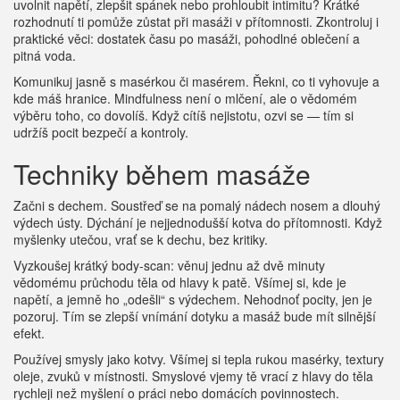
uvolnit napětí, zlepšit spánek nebo prohloubit intimitu? Krátké
rozhodnutí ti pomůže zůstat při masáži v přítomnosti. Zkontroluj i
praktické věci: dostatek času po masáži, pohodlné oblečení a
pitná voda.
Komunikuj jasně s masérkou či masérem. Řekni, co ti vyhovuje a
kde máš hranice. Mindfulness není o mlčení, ale o vědomém
výběru toho, co dovolíš. Když cítíš nejistotu, ozvi se — tím si
udržíš pocit bezpečí a kontroly.
Techniky během masáže
Začni s dechem. Soustřeď se na pomalý nádech nosem a dlouhý
výdech ústy. Dýchání je nejjednodušší kotva do přítomnosti. Když
myšlenky utečou, vrať se k dechu, bez kritiky.
Vyzkoušej krátký body-scan: věnuj jednu až dvě minuty
vědomému průchodu těla od hlavy k patě. Všímej si, kde je
napětí, a jemně ho „odešli“ s výdechem. Nehodnoť pocity, jen je
pozoruj. Tím se zlepší vnímání dotyku a masáž bude mít silnější
efekt.
Používej smysly jako kotvy. Všímej si tepla rukou masérky, textury
oleje, zvuků v místnosti. Smyslové vjemy tě vrací z hlavy do těla
rychleji než myšlení o práci nebo domácích povinnostech.