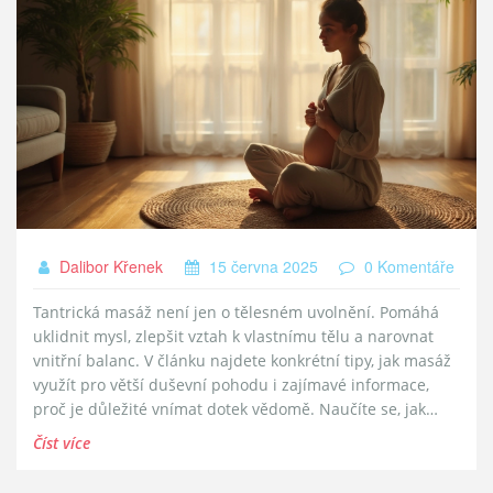
Dalibor Křenek
15 června 2025
0 Komentáře
Tantrická masáž není jen o tělesném uvolnění. Pomáhá
uklidnit mysl, zlepšit vztah k vlastnímu tělu a narovnat
vnitřní balanc. V článku najdete konkrétní tipy, jak masáž
využít pro větší duševní pohodu i zajímavé informace,
proč je důležité vnímat dotek vědomě. Naučíte se, jak
může tantrická masáž změnit vaše každodenní návyky a
Číst více
proč je dobré ji zkusit, i když jste ji ještě nikdy
neabsolvovali. Pusťte si do života víc klidu a radosti skrze