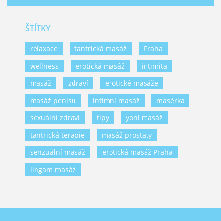
ŠTÍTKY
relaxace
tantrická masáž
Praha
wellness
erotická masáž
intimita
masáž
zdraví
erotické masáže
masáž penisu
intimní masáž
masérka
sexuální zdraví
tipy
yoni masáž
tantrická terapie
masáž prostaty
senzuální masáž
erotická masáž Praha
lingam masáž