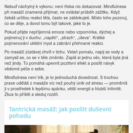
Nebuď náchylný k výkonu: není třeba nic dokazovat. Mindfulness
při masáži znamená přijímat, ne ovládat průběh zážitku. Když
čekáš určitou reakci těla, často se zablokuješ. Místo toho pozoruj,
co se děje, a dovol tomu být takové, jaké to je.
Pokud přijde nepříjemná emoce nebo vzpomínka, dýchej a
pojmenuj ji v duchu: „napětí“, „strach“, „úleva“. Krátké
pojmenování uklidní mysl a zabrání přehnané reakci.
Po masáži zůstávej chvíli v tichu. Vstaň pomalu, napij se vody a
zamysli se, co se v těle změnilo. Zapiš si jednu věc, která byla jiná
než jindy. To pomáhá upevnit pozitivní efekt a posílit návyk
vědomé péče o sebe.
Mindfulness není trik, je to jednoduchá dovednost. S trochou
praxe uděláš z masáže víc než pouhý únik od stresu — proměníš
ji v prostředek k lepšímu spánku, větší energii a hlubší intimitě.
Zkus to příště a sleduj rozdíl.
Tantrická masáž: Jak posílit duševní
pohodu