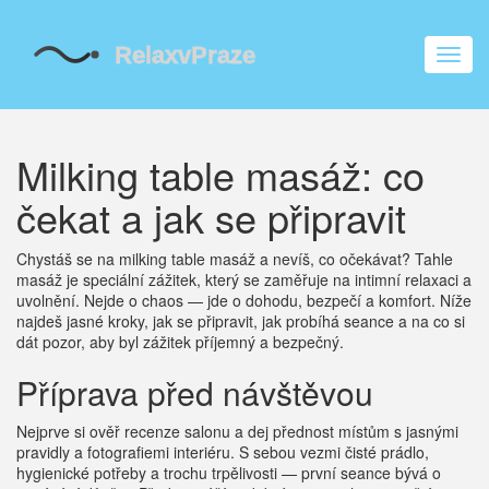
Zobra
navig
Milking table masáž: co
čekat a jak se připravit
Chystáš se na milking table masáž a nevíš, co očekávat? Tahle
masáž je speciální zážitek, který se zaměřuje na intimní relaxaci a
uvolnění. Nejde o chaos — jde o dohodu, bezpečí a komfort. Níže
najdeš jasné kroky, jak se připravit, jak probíhá seance a na co si
dát pozor, aby byl zážitek příjemný a bezpečný.
Příprava před návštěvou
Nejprve si ověř recenze salonu a dej přednost místům s jasnými
pravidly a fotografiemi interiéru. S sebou vezmi čisté prádlo,
hygienické potřeby a trochu trpělivosti — první seance bývá o