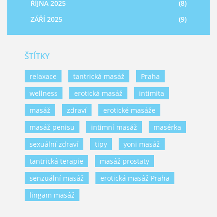
ŘÍJNA 2025
(8)
ZÁŘÍ 2025
(9)
ŠTÍTKY
relaxace
tantrická masáž
Praha
wellness
erotická masáž
intimita
masáž
zdraví
erotické masáže
masáž penisu
intimní masáž
masérka
sexuální zdraví
tipy
yoni masáž
tantrická terapie
masáž prostaty
senzuální masáž
erotická masáž Praha
lingam masáž