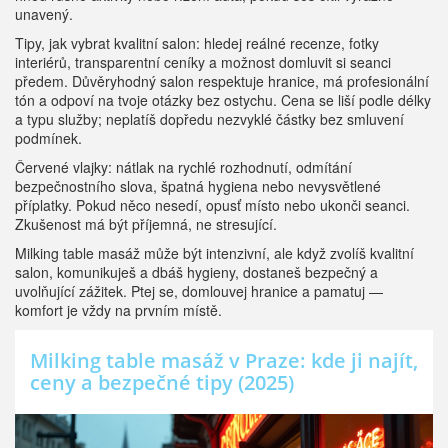
unavený.
Tipy, jak vybrat kvalitní salon: hledej reálné recenze, fotky
interiérů, transparentní ceníky a možnost domluvit si seanci
předem. Důvěryhodný salon respektuje hranice, má profesionální
tón a odpoví na tvoje otázky bez ostychu. Cena se liší podle délky
a typu služby; neplatíš dopředu nezvyklé částky bez smluvení
podmínek.
Červené vlajky: nátlak na rychlé rozhodnutí, odmítání
bezpečnostního slova, špatná hygiena nebo nevysvětlené
příplatky. Pokud něco nesedí, opusť místo nebo ukonči seanci.
Zkušenost má být příjemná, ne stresující.
Milking table masáž může být intenzivní, ale když zvolíš kvalitní
salon, komunikuješ a dbáš hygieny, dostaneš bezpečný a
uvolňující zážitek. Ptej se, domlouvej hranice a pamatuj —
komfort je vždy na prvním místě.
Milking table masáž v Praze: kde ji najít,
ceny a bezpečné tipy (2025)