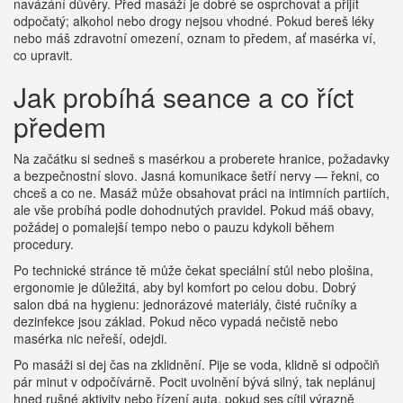
navázání důvěry. Před masáží je dobré se osprchovat a přijít
odpočatý; alkohol nebo drogy nejsou vhodné. Pokud bereš léky
nebo máš zdravotní omezení, oznam to předem, ať masérka ví,
co upravit.
Jak probíhá seance a co říct
předem
Na začátku si sedneš s masérkou a proberete hranice, požadavky
a bezpečnostní slovo. Jasná komunikace šetří nervy — řekni, co
chceš a co ne. Masáž může obsahovat práci na intimních partiích,
ale vše probíhá podle dohodnutých pravidel. Pokud máš obavy,
požádej o pomalejší tempo nebo o pauzu kdykoli během
procedury.
Po technické stránce tě může čekat speciální stůl nebo plošina,
ergonomie je důležitá, aby byl komfort po celou dobu. Dobrý
salon dbá na hygienu: jednorázové materiály, čisté ručníky a
dezinfekce jsou základ. Pokud něco vypadá nečistě nebo
masérka nic neřeší, odejdi.
Po masáži si dej čas na zklidnění. Pije se voda, klidně si odpočiň
pár minut v odpočívárně. Pocit uvolnění bývá silný, tak neplánuj
hned rušné aktivity nebo řízení auta, pokud ses cítil výrazně