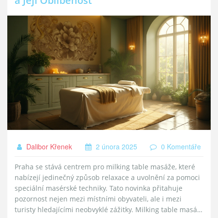
a Její Oblíbenost
Dalibor Křenek
2 února 2025
0 Komentáře
Praha se stává centrem pro milking table masáže, které
nabízejí jedinečný způsob relaxace a uvolnění za pomoci
speciální masérské techniky. Tato novinka přitahuje
pozornost nejen mezi místními obyvateli, ale i mezi
turisty hledajícími neobvyklé zážitky. Milking table masáž