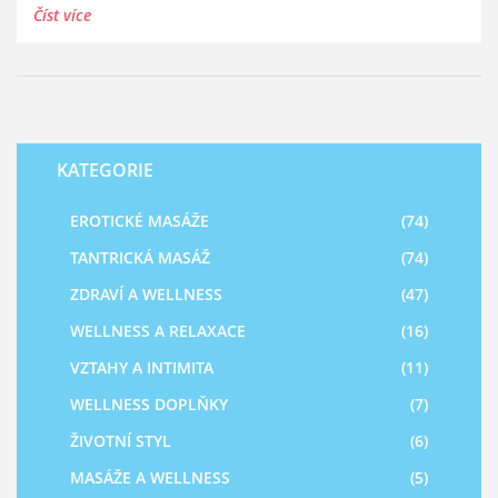
je oblíbená především pro své pozitivní účinky na fyzické
Číst více
i psychické zdraví. V článku se podíváme na její původ,
proč se stala tak populární a na co si dát pozor před
první návštěvou.
KATEGORIE
EROTICKÉ MASÁŽE
(74)
TANTRICKÁ MASÁŽ
(74)
ZDRAVÍ A WELLNESS
(47)
WELLNESS A RELAXACE
(16)
VZTAHY A INTIMITA
(11)
WELLNESS DOPLŇKY
(7)
ŽIVOTNÍ STYL
(6)
MASÁŽE A WELLNESS
(5)