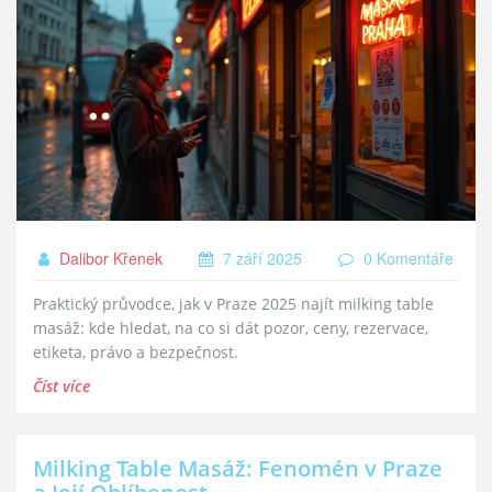
Dalibor Křenek
7 září 2025
0 Komentáře
Praktický průvodce, jak v Praze 2025 najít milking table
masáž: kde hledat, na co si dát pozor, ceny, rezervace,
etiketa, právo a bezpečnost.
Číst více
Milking Table Masáž: Fenomén v Praze