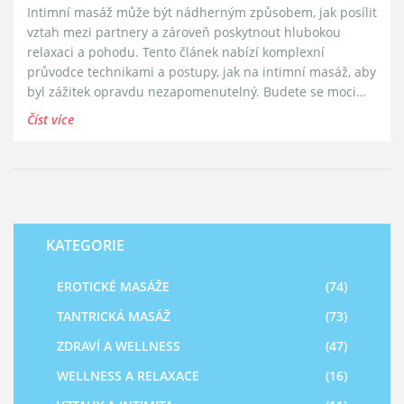
Intimní masáž může být nádherným způsobem, jak posílit
vztah mezi partnery a zároveň poskytnout hlubokou
relaxaci a pohodu. Tento článek nabízí komplexní
průvodce technikami a postupy, jak na intimní masáž, aby
byl zážitek opravdu nezapomenutelný. Budete se moci
dozvědět, jaké techniky masáže jsou nejúčinnější, jak
Číst více
správně vytvořit atmosféru a jaké oleje jsou pro masáž
nejlepší.
KATEGORIE
EROTICKÉ MASÁŽE
(74)
TANTRICKÁ MASÁŽ
(73)
ZDRAVÍ A WELLNESS
(47)
WELLNESS A RELAXACE
(16)