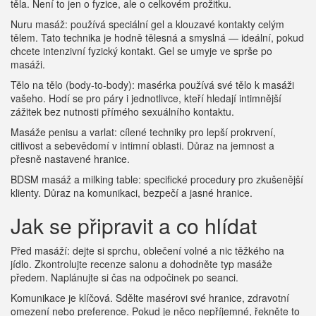
těla. Není to jen o fyzice, ale o celkovém prožitku.
Nuru masáž: používá speciální gel a klouzavé kontakty celým
tělem. Tato technika je hodně tělesná a smyslná — ideální, pokud
chcete intenzivní fyzický kontakt. Gel se umyje ve sprše po
masáži.
Tělo na tělo (body‑to‑body): masérka používá své tělo k masáži
vašeho. Hodí se pro páry i jednotlivce, kteří hledají intimnější
zážitek bez nutnosti přímého sexuálního kontaktu.
Masáže penisu a varlat: cílené techniky pro lepší prokrvení,
citlivost a sebevědomí v intimní oblasti. Důraz na jemnost a
přesně nastavené hranice.
BDSM masáž a milking table: specifické procedury pro zkušenější
klienty. Důraz na komunikaci, bezpečí a jasné hranice.
Jak se připravit a co hlídat
Před masáží: dejte si sprchu, oblečení volné a nic těžkého na
jídlo. Zkontrolujte recenze salonu a dohodněte typ masáže
předem. Naplánujte si čas na odpočinek po seanci.
Komunikace je klíčová. Sdělte masérovi své hranice, zdravotní
omezení nebo preference. Pokud je něco nepříjemné, řekněte to