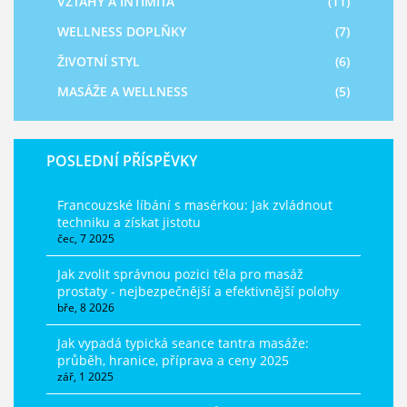
VZTAHY A INTIMITA
(11)
WELLNESS DOPLŇKY
(7)
ŽIVOTNÍ STYL
(6)
MASÁŽE A WELLNESS
(5)
POSLEDNÍ PŘÍSPĚVKY
Francouzské líbání s masérkou: Jak zvládnout
techniku a získat jistotu
čec, 7 2025
Jak zvolit správnou pozici těla pro masáž
prostaty - nejbezpečnější a efektivnější polohy
bře, 8 2026
Jak vypadá typická seance tantra masáže:
průběh, hranice, příprava a ceny 2025
zář, 1 2025