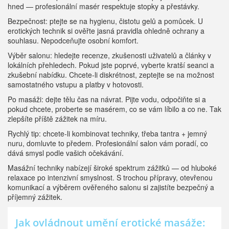
hned — profesionální masér respektuje stopky a přestávky.
Bezpečnost: ptejte se na hygienu, čistotu gelů a pomůcek. U
erotických technik si ověřte jasná pravidla ohledně ochrany a
souhlasu. Nepodceňujte osobní komfort.
Výběr salonu: hledejte recenze, zkušenosti uživatelů a články v
lokálních přehledech. Pokud jste poprvé, vyberte kratší seanci a
zkušební nabídku. Chcete‑li diskrétnost, zeptejte se na možnost
samostatného vstupu a platby v hotovosti.
Po masáži: dejte tělu čas na návrat. Pijte vodu, odpočiňte si a
pokud chcete, proberte se masérem, co se vám líbilo a co ne. Tak
zlepšíte příště zážitek na míru.
Rychlý tip: chcete‑li kombinovat techniky, třeba tantra + jemný
nuru, domluvte to předem. Profesionální salon vám poradí, co
dává smysl podle vašich očekávání.
Masážní techniky nabízejí široké spektrum zážitků — od hluboké
relaxace po intenzivní smyslnost. S trochou přípravy, otevřenou
komunikací a výběrem ověřeného salonu si zajistíte bezpečný a
příjemný zážitek.
Jak ovládnout umění erotické masáže: