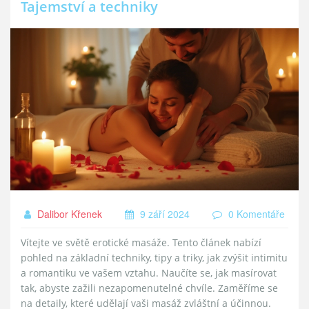
Tajemství a techniky
Dalibor Křenek
9 září 2024
0 Komentáře
Vítejte ve světě erotické masáže. Tento článek nabízí
pohled na základní techniky, tipy a triky, jak zvýšit intimitu
a romantiku ve vašem vztahu. Naučíte se, jak masírovat
tak, abyste zažili nezapomenutelné chvíle. Zaměříme se
na detaily, které udělají vaši masáž zvláštní a účinnou.