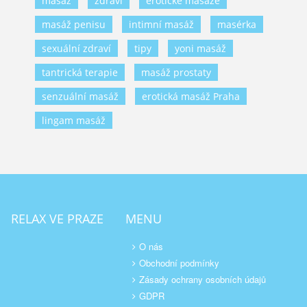
masáž
zdraví
erotické masáže
masáž penisu
intimní masáž
masérka
sexuální zdraví
tipy
yoni masáž
tantrická terapie
masáž prostaty
senzuální masáž
erotická masáž Praha
lingam masáž
RELAX VE PRAZE
MENU
O nás
Obchodní podmínky
Zásady ochrany osobních údajů
GDPR