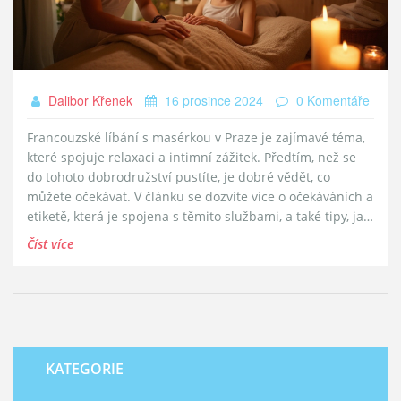
Dalibor Křenek
16 prosince 2024
0 Komentáře
Francouzské líbání s masérkou v Praze je zajímavé téma,
které spojuje relaxaci a intimní zážitek. Předtím, než se
do tohoto dobrodružství pustíte, je dobré vědět, co
můžete očekávat. V článku se dozvíte více o očekáváních a
etiketě, která je spojena s těmito službami, a také tipy, jak
si tento zážitek užít naplno. Dotkneme se také kulturních
Číst více
rozdílů a výhod, které mohou přinést nový pohled na
tradiční masáže.
KATEGORIE