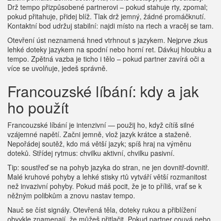
Drž tempo přizpůsobené partnerovi – pokud stahuje rty, zpomal;
pokud přitahuje, přidej blíž. Tlak drž jemný, žádné promáčknutí.
Kontaktní bod udržuj stabilní: najdi místo na rtech a vracěj se tam.
Otevření úst neznamená hned vtrhnout s jazykem. Nejprve zkus
lehké doteky jazykem na spodní nebo horní ret. Dávkuj hloubku a
tempo. Zpětná vazba je ticho i tělo – pokud partner zavírá oči a
více se uvolňuje, jedeš správně.
Francouzské líbání: kdy a jak
ho použít
Francouzské líbání je intenzivní — použij ho, když cítíš silné
vzájemné napětí. Začni jemně, vlož jazyk krátce a staženě.
Nepořádej soutěž, kdo má větší jazyk; spíš hraj na výměnu
doteků. Střídej rytmus: chvilku aktivní, chvilku pasivní.
Tip: soustřeď se na pohyb jazyka do stran, ne jen dovnitř-dovnitř.
Malé kruhové pohyby a lehké stisky rtů vytváří větší rozmanitost
než invazivní pohyby. Pokud máš pocit, že je to příliš, vrať se k
něžným polibkům a znovu nastav tempo.
Nauč se číst signály. Otevřená těla, doteky rukou a přiblížení
obvykle znamenají, že můžeš přitlačit. Pokud partner couvá nebo