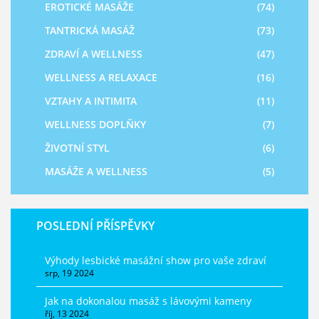
EROTICKÉ MASÁŽE
(74)
TANTRICKÁ MASÁŽ
(73)
ZDRAVÍ A WELLNESS
(47)
WELLNESS A RELAXACE
(16)
VZTAHY A INTIMITA
(11)
WELLNESS DOPLŇKY
(7)
ŽIVOTNÍ STYL
(6)
MASÁŽE A WELLNESS
(5)
POSLEDNÍ PŘÍSPĚVKY
Výhody lesbické masážní show pro vaše zdraví
srp, 19 2024
Jak na dokonalou masáž s lávovými kameny
říj, 13 2024