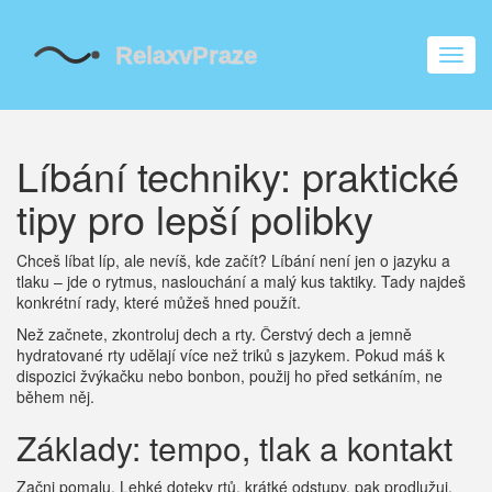
Zobra
navig
Líbání techniky: praktické
tipy pro lepší polibky
Chceš líbat líp, ale nevíš, kde začít? Líbání není jen o jazyku a
tlaku – jde o rytmus, naslouchání a malý kus taktiky. Tady najdeš
konkrétní rady, které můžeš hned použít.
Než začnete, zkontroluj dech a rty. Čerstvý dech a jemně
hydratované rty udělají více než triků s jazykem. Pokud máš k
dispozici žvýkačku nebo bonbon, použij ho před setkáním, ne
během něj.
Základy: tempo, tlak a kontakt
Začni pomalu. Lehké doteky rtů, krátké odstupy, pak prodlužuj.