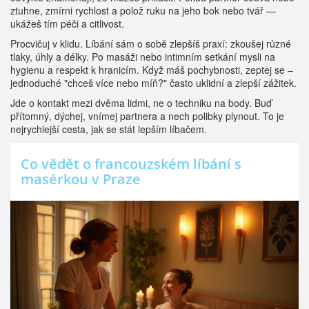
ztuhne, zmírni rychlost a polož ruku na jeho bok nebo tvář —
ukážeš tím péči a citlivost.
Procvičuj v klidu. Líbání sám o sobě zlepšíš praxí: zkoušej různé
tlaky, úhly a délky. Po masáži nebo intimním setkání mysli na
hygienu a respekt k hranicím. Když máš pochybnosti, zeptej se –
jednoduché "chceš více nebo míň?" často uklidní a zlepší zážitek.
Jde o kontakt mezi dvěma lidmi, ne o techniku na body. Buď
přítomný, dýchej, vnímej partnera a nech polibky plynout. To je
nejrychlejší cesta, jak se stát lepším líbačem.
Co vědět o francouzském líbání s
masérkou v Praze