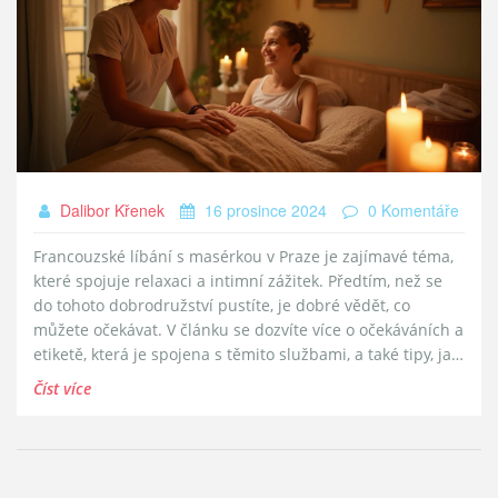
Dalibor Křenek
16 prosince 2024
0 Komentáře
Francouzské líbání s masérkou v Praze je zajímavé téma,
které spojuje relaxaci a intimní zážitek. Předtím, než se
do tohoto dobrodružství pustíte, je dobré vědět, co
můžete očekávat. V článku se dozvíte více o očekáváních a
etiketě, která je spojena s těmito službami, a také tipy, jak
si tento zážitek užít naplno. Dotkneme se také kulturních
Číst více
rozdílů a výhod, které mohou přinést nový pohled na
tradiční masáže.