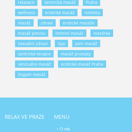
relaxace
tantrická masáž
Praha
wellness
erotická masáž
intimita
masáž
zdraví
erotické masáže
masáž penisu
intimní masáž
masérka
sexuální zdraví
tipy
yoni masáž
tantrická terapie
masáž prostaty
senzuální masáž
erotická masáž Praha
lingam masáž
RELAX VE PRAZE
MENU
O nás