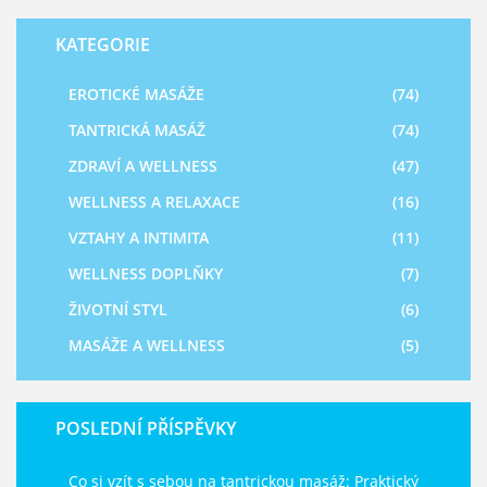
KATEGORIE
EROTICKÉ MASÁŽE
(74)
TANTRICKÁ MASÁŽ
(74)
ZDRAVÍ A WELLNESS
(47)
WELLNESS A RELAXACE
(16)
VZTAHY A INTIMITA
(11)
WELLNESS DOPLŇKY
(7)
ŽIVOTNÍ STYL
(6)
MASÁŽE A WELLNESS
(5)
POSLEDNÍ PŘÍSPĚVKY
Co si vzít s sebou na tantrickou masáž: Praktický