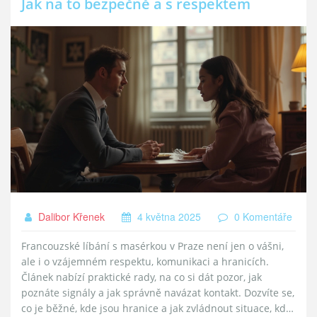
Jak na to bezpečně a s respektem
Dalibor Křenek
4 května 2025
0 Komentáře
Francouzské líbání s masérkou v Praze není jen o vášni,
ale i o vzájemném respektu, komunikaci a hranicích.
Článek nabízí praktické rady, na co si dát pozor, jak
poznáte signály a jak správně navázat kontakt. Dozvíte se,
co je běžné, kde jsou hranice a jak zvládnout situace, kdy