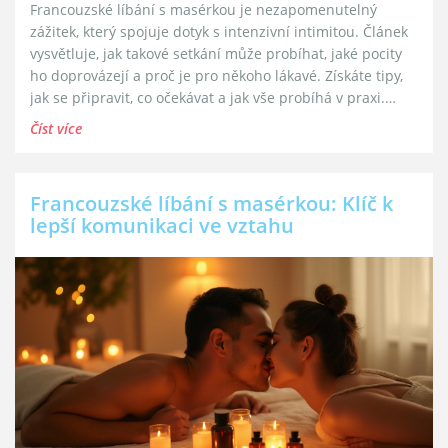
Francouzské líbání s masérkou je nezapomenutelný
zážitek, který spojuje dotyk s intenzivní intimitou. Článek
vysvětluje, jak takové setkání může probíhat, jaké pocity
ho doprovázejí a proč je pro někoho lákavé. Získáte tipy,
jak se připravit, co očekávat a jak vše probíhá v praxi.
Nechybí ani konkrétní fakta, rady a odpovědi na časté
Číst více
otázky. Pokud vás zajímá, co opravdu stojí za označením
"francouzské líbání s masérkou", tady najdete jasné
informace.
Francouzské líbání s masérkou: Klíč k
lepší komunikaci ve vztahu