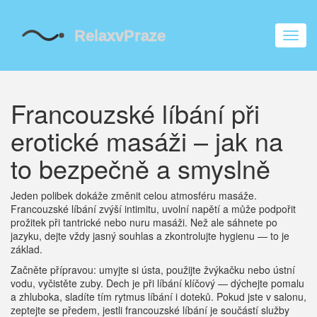
Zobra
navig
Francouzské líbání při
erotické masáži – jak na
to bezpečně a smyslně
Jeden polibek dokáže změnit celou atmosféru masáže.
Francouzské líbání zvýší intimitu, uvolní napětí a může podpořit
prožitek při tantrické nebo nuru masáži. Než ale sáhnete po
jazyku, dejte vždy jasný souhlas a zkontrolujte hygienu — to je
základ.
Začněte přípravou: umyjte si ústa, použijte žvýkačku nebo ústní
vodu, vyčistěte zuby. Dech je při líbání klíčový — dýchejte pomalu
a zhluboka, sladíte tím rytmus líbání i doteků. Pokud jste v salonu,
zeptejte se předem, jestli francouzské líbání je součástí služby