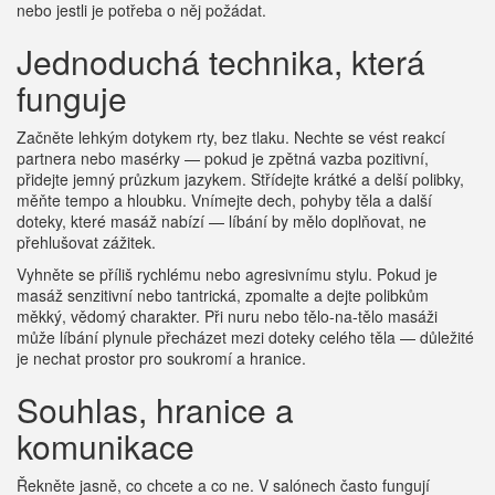
nebo jestli je potřeba o něj požádat.
Jednoduchá technika, která
funguje
Začněte lehkým dotykem rty, bez tlaku. Nechte se vést reakcí
partnera nebo masérky — pokud je zpětná vazba pozitivní,
přidejte jemný průzkum jazykem. Střídejte krátké a delší polibky,
měňte tempo a hloubku. Vnímejte dech, pohyby těla a další
doteky, které masáž nabízí — líbání by mělo doplňovat, ne
přehlušovat zážitek.
Vyhněte se příliš rychlému nebo agresivnímu stylu. Pokud je
masáž senzitivní nebo tantrická, zpomalte a dejte polibkům
měkký, vědomý charakter. Při nuru nebo tělo-na-tělo masáži
může líbání plynule přecházet mezi doteky celého těla — důležité
je nechat prostor pro soukromí a hranice.
Souhlas, hranice a
komunikace
Řekněte jasně, co chcete a co ne. V salónech často fungují