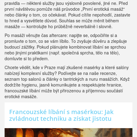
pravidla — některé služby jsou výslovně povolené, jiné ne. Před
první návštěvou pomůže náš průvodce „První erotická masáž“
nebo články o tom, co očekávat. Pokud cítíte nepohodlí, zastavte
to hned a vysvětlete důvod. Souhlas se může měnit během
masáže — kontrolujte ho průběžně neverbálně i slovně.
Po masáži věnujte čas aftercare: napijte se, odpočiňte si a
promluvte o tom, co se vám líbilo. To zvyšuje důvěru a zlepšuje
budoucí zážitky. Pokud plánujete kombinovat líbání se sprchou
nebo jinými praktikami (např. společná sprcha, tělo na tělo),
domluvte si to předem.
Chcete vědět, kde v Praze mají zkušené masérky a které salóny
nabízejí komplexní služby? Podívejte se na naše recenze,
seznam top salonů a články o tantrických a nuru masážích. Když
dodržíte hygienu, jasně komunikujete a respektujete hranice,
francouzské líbání může být přirozenou a příjemnou součástí
erotické masáže.
Francouzské líbání s masérkou: Jak
zvládnout techniku a získat jistotu