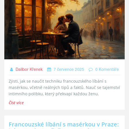
Dalibor Křenek
7 července 2025
0 Komentáře
Zjisti, jak se naučit techniku francouzského líbání s
masérkou, včetně reálných tipů a faktů. Nauč se tajemství
intimního polibku, který překvapí každou ženu.
Číst více
Francouzské líbání s masérkou v Praze: