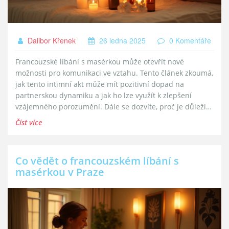
Dalibor Křenek
26 ledna 2025
0 Komentáře
Francouzské líbání s masérkou může otevřít nové
možnosti pro komunikaci ve vztahu. Tento článek zkoumá,
jak tento intimní akt může mít pozitivní dopad na
partnerskou dynamiku a jak ho lze využít k zlepšení
vzájemného porozumění. Dále se dozvíte, proč je důležité
diskutovat o přáních a hranicích s partnerem, a jak tento
Číst více
neobvyklý zážitek může přispět k posílení důvěry mezi
partnery. Zajímavé fakty a tipy vám pomohou lépe
pochopit roli intimity v partnerském životě.
Co vědět o francouzském líbání s
masérkou v Praze