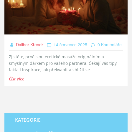
Dalibor Křenek
14 července 2025
0 Komentáře
Zjistěte, proč jsou erotické masáže originálním a
smyslným dárkem pro vašeho partnera. Čekají vás tipy,
fakta i inspirace, jak překvapit a sblížit se.
Číst více
KATEGORIE