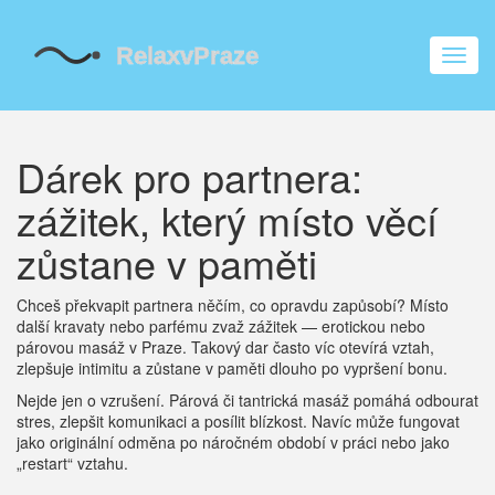
Zobra
navig
Dárek pro partnera:
zážitek, který místo věcí
zůstane v paměti
Chceš překvapit partnera něčím, co opravdu zapůsobí? Místo
další kravaty nebo parfému zvaž zážitek — erotickou nebo
párovou masáž v Praze. Takový dar často víc otevírá vztah,
zlepšuje intimitu a zůstane v paměti dlouho po vypršení bonu.
Nejde jen o vzrušení. Párová či tantrická masáž pomáhá odbourat
stres, zlepšit komunikaci a posílit blízkost. Navíc může fungovat
jako originální odměna po náročném období v práci nebo jako
„restart“ vztahu.