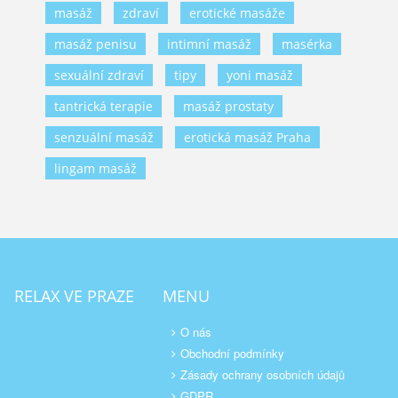
masáž
zdraví
erotické masáže
masáž penisu
intimní masáž
masérka
sexuální zdraví
tipy
yoni masáž
tantrická terapie
masáž prostaty
senzuální masáž
erotická masáž Praha
lingam masáž
RELAX VE PRAZE
MENU
O nás
Obchodní podmínky
Zásady ochrany osobních údajů
GDPR