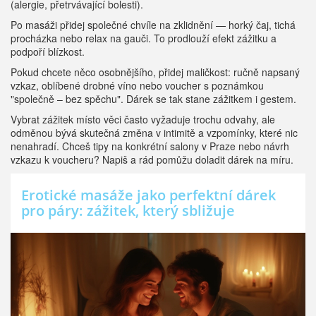
(alergie, přetrvávající bolesti).
Po masáži přidej společné chvíle na zklidnění — horký čaj, tichá
procházka nebo relax na gauči. To prodlouží efekt zážitku a
podpoří blízkost.
Pokud chcete něco osobnějšího, přidej maličkost: ručně napsaný
vzkaz, oblíbené drobné víno nebo voucher s poznámkou
"společně – bez spěchu". Dárek se tak stane zážitkem i gestem.
Vybrat zážitek místo věci často vyžaduje trochu odvahy, ale
odměnou bývá skutečná změna v intimitě a vzpomínky, které nic
nenahradí. Chceš tipy na konkrétní salony v Praze nebo návrh
vzkazu k voucheru? Napiš a rád pomůžu doladit dárek na míru.
Erotické masáže jako perfektní dárek
pro páry: zážitek, který sbližuje