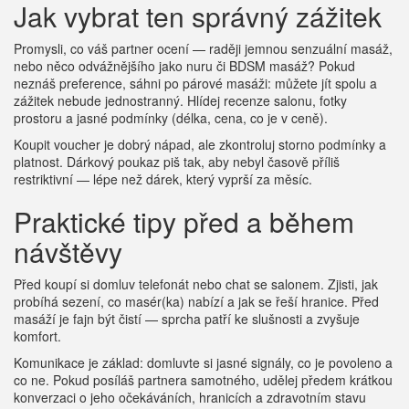
Jak vybrat ten správný zážitek
Promysli, co váš partner ocení — raději jemnou senzuální masáž,
nebo něco odvážnějšího jako nuru či BDSM masáž? Pokud
neznáš preference, sáhni po párové masáži: můžete jít spolu a
zážitek nebude jednostranný. Hlídej recenze salonu, fotky
prostoru a jasné podmínky (délka, cena, co je v ceně).
Koupit voucher je dobrý nápad, ale zkontroluj storno podmínky a
platnost. Dárkový poukaz piš tak, aby nebyl časově příliš
restriktivní — lépe než dárek, který vyprší za měsíc.
Praktické tipy před a během
návštěvy
Před koupí si domluv telefonát nebo chat se salonem. Zjisti, jak
probíhá sezení, co masér(ka) nabízí a jak se řeší hranice. Před
masáží je fajn být čistí — sprcha patří ke slušnosti a zvyšuje
komfort.
Komunikace je základ: domluvte si jasné signály, co je povoleno a
co ne. Pokud posíláš partnera samotného, udělej předem krátkou
konverzaci o jeho očekáváních, hranicích a zdravotním stavu