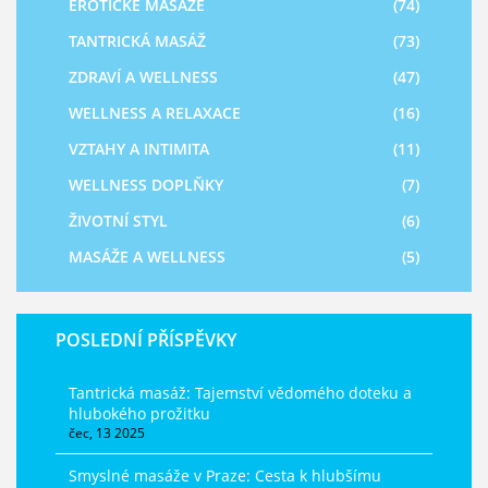
EROTICKÉ MASÁŽE
(74)
TANTRICKÁ MASÁŽ
(73)
ZDRAVÍ A WELLNESS
(47)
WELLNESS A RELAXACE
(16)
VZTAHY A INTIMITA
(11)
WELLNESS DOPLŇKY
(7)
ŽIVOTNÍ STYL
(6)
MASÁŽE A WELLNESS
(5)
POSLEDNÍ PŘÍSPĚVKY
Tantrická masáž: Tajemství vědomého doteku a
hlubokého prožitku
čec, 13 2025
Smyslné masáže v Praze: Cesta k hlubšímu