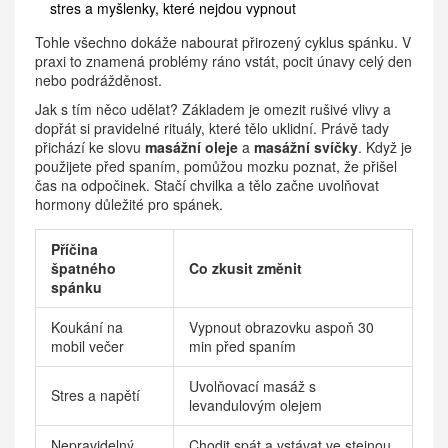
stres a myšlenky, které nejdou vypnout
Tohle všechno dokáže nabourat přirozený cyklus spánku. V
praxi to znamená problémy ráno vstát, pocit únavy celý den
nebo podrážděnost.
Jak s tím něco udělat? Základem je omezit rušivé vlivy a
dopřát si pravidelné rituály, které tělo uklidní. Právě tady
přichází ke slovu
masážní oleje
a
masážní svíčky
. Když je
použijete před spaním, pomůžou mozku poznat, že přišel
čas na odpočinek. Stačí chvilka a tělo začne uvolňovat
hormony důležité pro spánek.
Příčina
špatného
Co zkusit změnit
spánku
Koukání na
Vypnout obrazovku aspoň 30
mobil večer
min před spaním
Uvolňovací masáž s
Stres a napětí
levandulovým olejem
Nepravidelný
Chodit spát a vstávat ve stejnou