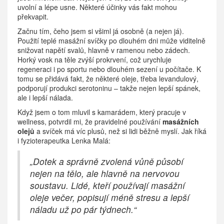
uvolní a lépe usne. Některé účinky vás fakt mohou
překvapit.
Začnu tím, čeho jsem si všiml já osobně (a nejen já).
Použití teplé masážní svíčky po dlouhém dni může viditelně
snižovat napětí svalů, hlavně v ramenou nebo zádech.
Horký vosk na těle zvýší prokrvení, což urychluje
regeneraci i po sportu nebo dlouhém sezení u počítače. K
tomu se přidává fakt, že některé oleje, třeba levandulový,
podporují produkci serotoninu – takže nejen lepší spánek,
ale i lepší nálada.
Když jsem o tom mluvil s kamarádem, který pracuje v
wellness, potvrdil mi, že pravidelné používání
masážních
olejů
a svíček má víc plusů, než si lidi běžně myslí. Jak říká
i fyzioterapeutka Lenka Malá:
„Dotek a správně zvolená vůně působí
nejen na tělo, ale hlavně na nervovou
soustavu. Lidé, kteří používají masážní
oleje večer, popisují méně stresu a lepší
náladu už po pár týdnech.“