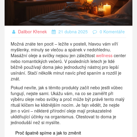
Dalibor Křenek
21 dubna 2025
0 Komentáře
Možná znáte ten pocit – ležíte v posteli, hlavou vám víří
myšlenky, minuty se vlečou a spánek v nedohlednu.
Masážní oleje a svíčky nejsou jen záležitost
wellness
center
nebo romantických večerů. V posledních letech je lidé
běžně používají doma jako jednoduchý nástroj pro lepší
usínání. Stačí několik minut navíc před spaním a rozdíl je
znát.
Pokud nevíte, jak s těmito produkty začít nebo jestli vůbec
fungují, nejste sami. Ukážu vám, na co se zaměřit při
výběru oleje nebo svíčky a proč může být právě tento malý
rituál klíčem ke klidnějším nocím. Je fajn vědět, že nejde
jen o vůni – některé přírodní oleje mají prokazatelné
uklidňující účinky na organismus. Otestovat to doma je
jednodušší než si myslíte.
Proč špatně spíme a jak to změnit