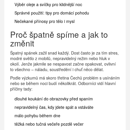
Výběr oleje a svíčky pro klidnější noc
Správné použití: tipy pro domácí pohodu
Nečekané přínosy pro tělo i mysl
Proč špatně spíme a jak to
změnit
Špatný spánek zažil snad každý. Dost často je za tím stres,
modré světlo z mobilů, nepravidelný režim nebo hluk v
okolí. Jenže jakmile se nespavost začne opakovat, ovlivní
to všechno – náladu, soustředění i chuť něco dělat.
Podle výzkumů má skoro třetina Čechů problém s usínáním
nebo se během noci budí několikrát. Odborníci vidí hlavní
příčiny tady:
dlouhé koukání do obrazovky před spaním
nepravidelný čas, kdy jdete spát a vstáváte
málo pohybu během dne
těžká nebo tučná večeře pozdě večer