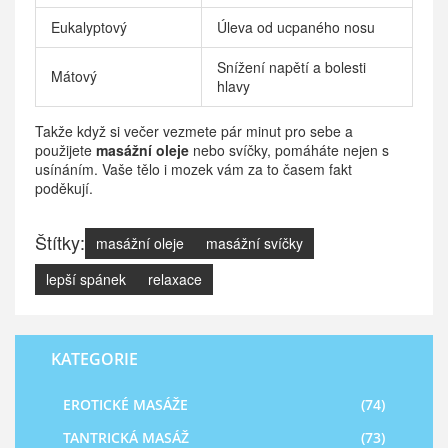
Eukalyptový
Úleva od ucpaného nosu
Snížení napětí a bolesti
Mátový
hlavy
Takže když si večer vezmete pár minut pro sebe a
použijete
masážní oleje
nebo svíčky, pomáháte nejen s
usínáním. Vaše tělo i mozek vám za to časem fakt
poděkují.
Štítky:
masážní oleje
masážní svíčky
lepší spánek
relaxace
KATEGORIE
EROTICKÉ MASÁŽE
(74)
TANTRICKÁ MASÁŽ
(73)