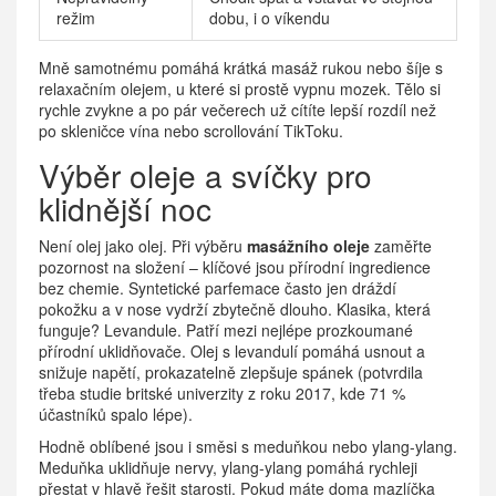
režim
dobu, i o víkendu
Mně samotnému pomáhá krátká masáž rukou nebo šíje s
relaxačním olejem, u které si prostě vypnu mozek. Tělo si
rychle zvykne a po pár večerech už cítíte lepší rozdíl než
po skleničce vína nebo scrollování TikToku.
Výběr oleje a svíčky pro
klidnější noc
Není olej jako olej. Při výběru
masážního oleje
zaměřte
pozornost na složení – klíčové jsou přírodní ingredience
bez chemie. Syntetické parfemace často jen dráždí
pokožku a v nose vydrží zbytečně dlouho. Klasika, která
funguje? Levandule. Patří mezi nejlépe prozkoumané
přírodní uklidňovače. Olej s levandulí pomáhá usnout a
snižuje napětí, prokazatelně zlepšuje spánek (potvrdila
třeba studie britské univerzity z roku 2017, kde 71 %
účastníků spalo lépe).
Hodně oblíbené jsou i směsi s meduňkou nebo ylang-ylang.
Meduňka uklidňuje nervy, ylang-ylang pomáhá rychleji
přestat v hlavě řešit starosti. Pokud máte doma mazlíčka