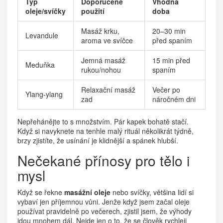
Typ
Doporučené
Vhodná
oleje/svíčky
použití
doba
Masáž krku,
20–30 min
Levandule
aroma ve svíčce
před spaním
Jemná masáž
15 min před
Meduňka
rukou/nohou
spaním
Relaxační masáž
Večer po
Ylang-ylang
zad
náročném dni
Nepřehánějte to s množstvím. Pár kapek bohatě stačí.
Když si navyknete na tenhle malý rituál několikrát týdně,
brzy zjistíte, že usínání je klidnější a spánek hlubší.
Nečekané přínosy pro tělo i
mysl
Když se řekne
masážní oleje
nebo svíčky, většina lidí si
vybaví jen příjemnou vůni. Jenže když jsem začal oleje
používat pravidelně po večerech, zjistil jsem, že výhody
jdou mnohem dál. Nejde jen o to, že se člověk rychleji