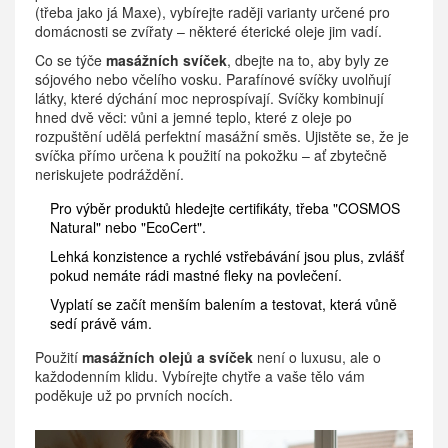
(třeba jako já Maxe), vybírejte raději varianty určené pro
domácnosti se zvířaty – některé éterické oleje jim vadí.
Co se týče
masážních svíček
, dbejte na to, aby byly ze
sójového nebo včelího vosku. Parafínové svíčky uvolňují
látky, které dýchání moc neprospívají. Svíčky kombinují
hned dvě věci: vůni a jemné teplo, které z oleje po
rozpuštění udělá perfektní masážní směs. Ujistěte se, že je
svíčka přímo určena k použití na pokožku – ať zbytečně
neriskujete podráždění.
Pro výběr produktů hledejte certifikáty, třeba "COSMOS
Natural" nebo "EcoCert".
Lehká konzistence a rychlé vstřebávání jsou plus, zvlášť
pokud nemáte rádi mastné fleky na povlečení.
Vyplatí se začít menším balením a testovat, která vůně
sedí právě vám.
Použití
masážních olejů a svíček
není o luxusu, ale o
každodenním klidu. Vybírejte chytře a vaše tělo vám
poděkuje už po prvních nocích.