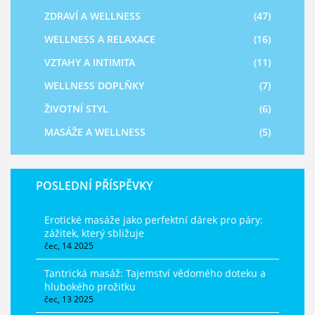
ZDRAVÍ A WELLNESS
(47)
WELLNESS A RELAXACE
(16)
VZTAHY A INTIMITA
(11)
WELLNESS DOPLŇKY
(7)
ŽIVOTNÍ STYL
(6)
MASÁŽE A WELLNESS
(5)
POSLEDNÍ PŘÍSPĚVKY
Erotické masáže jako perfektní dárek pro páry:
zážitek, který sbližuje
čec, 14 2025
Tantrická masáž: Tajemství vědomého doteku a
hlubokého prožitku
čec, 13 2025