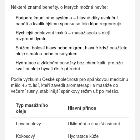
Některé známé benefity, o kterých možná nevíte:
Podpora imunitního systému – hlavně díky uvolnění
napětí a kvalitnějšímu spánku se tělo lépe regeneruje.
Rychlejší odplavení toxinů – masáž spolu s oleji
rozproudí lymfu.
Snížení bolesti hlavy nebo migrén, hlavně když použijete
oleje s mátou nebo eukalyptem.
Hydratace a zklidnění pokožky bez chemikálií, protože
kvalitní oleje bývají čistě přírodní.
Podle výzkumu České společnosti pro spánkovou medicínu
mělo 45 % lidí, kteří zavedli aromaterapii a masáže do
večerní rutiny, stabilnější spánkový režim už po měsíci.
Typ masážního
Hlavní přínos
oleje
Levandulový
Uklidnění a snazší usínání
Kokosový
Hydratace kůže