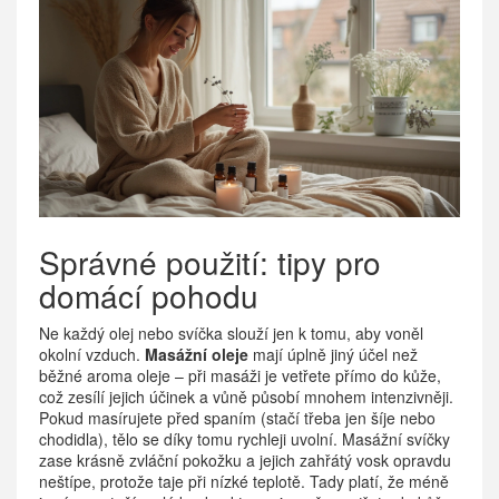
Správné použití: tipy pro
domácí pohodu
Ne každý olej nebo svíčka slouží jen k tomu, aby voněl
okolní vzduch.
Masážní oleje
mají úplně jiný účel než
běžné aroma oleje – při masáži je vetřete přímo do kůže,
což zesílí jejich účinek a vůně působí mnohem intenzivněji.
Pokud masírujete před spaním (stačí třeba jen šíje nebo
chodidla), tělo se díky tomu rychleji uvolní. Masážní svíčky
zase krásně zvláční pokožku a jejich zahřátý vosk opravdu
neštípe, protože taje při nízké teplotě. Tady platí, že méně