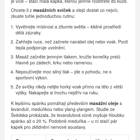
je více – stačí malá kapka, kterou jemně rozetřete do kůže.
Chcete-li z
masážních svíček
a olejů dostat co nejvíc,
zkuste tuhle jednoduchou rutinu:
Vyvětrejte místnost a ztlumte světla – klidné prostředí
dělá zázraky.
Zahřejte ruce, než začnete nanášet olej nebo vosk. Pocit
tepla podporuje uvolnění.
Masáž začněte jemným tlakem, kružte konečky prstů
hlavně po zádech, krku nebo ramenou.
Nepoužívejte moc silný tlak – jde o pohodu, ne o
sportovní výkon.
Ze svíčky nikdy nelijte horký vosk přímo na tělo z větší
výšky. Nakapejte si trochu nejdřív na ruku.
K lepšímu spánku pomáhají především
masážní oleje
s
levandulí, meduňkou nebo ylang-ylangem. Studie ze
Švédska prokázala, že levandulová vůně zvyšuje hloubku
spánku až o 20 %. Podobně meduňka – u ní stačí pár
kapek pro zklidnění nervové soustavy.