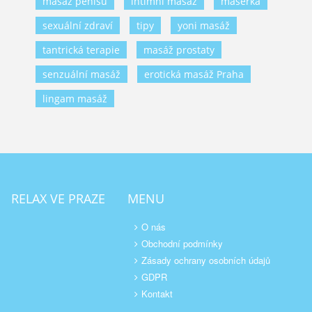
masáž penisu
intimní masáž
masérka
sexuální zdraví
tipy
yoni masáž
tantrická terapie
masáž prostaty
senzuální masáž
erotická masáž Praha
lingam masáž
RELAX VE PRAZE
MENU
O nás
Obchodní podmínky
Zásady ochrany osobních údajů
GDPR
Kontakt