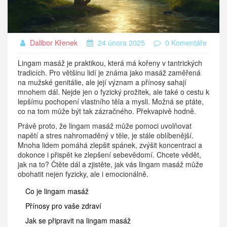
Dalibor Křenek
24 února 2025
0 Komentáře
Lingam masáž je praktikou, která má kořeny v tantrických
tradicích. Pro většinu lidí je známa jako masáž zaměřená
na mužské genitálie, ale její význam a přínosy sahají
mnohem dál. Nejde jen o fyzický prožitek, ale také o cestu k
lepšímu pochopení vlastního těla a mysli. Možná se ptáte,
co na tom může být tak zázračného. Překvapivě hodně.
Právě proto, že lingam masáž může pomoci uvolňovat
napětí a stres nahromaděný v těle, je stále oblíbenější.
Mnoha lidem pomáhá zlepšit spánek, zvýšit koncentraci a
dokonce i přispět ke zlepšení sebevědomí. Chcete vědět,
jak na to? Čtěte dál a zjistěte, jak vás lingam masáž může
obohatit nejen fyzicky, ale i emocionálně.
Co je lingam masáž
Přínosy pro vaše zdraví
Jak se připravit na lingam masáž