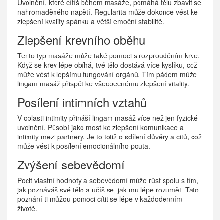
Uvolnění, které cítíš během masáže, pomáhá tělu zbavit se
nahromaděného napětí. Regularita může dokonce vést ke
zlepšení kvality spánku a větší emoční stabilitě.
Zlepšení krevního oběhu
Tento typ masáže může také pomoci s rozprouděním krve.
Když se krev lépe obíhá, tvé tělo dostává více kyslíku, což
může vést k lepšímu fungování orgánů. Tím pádem může
lingam masáž přispět ke všeobecnému zlepšení vitality.
Posílení intimních vztahů
V oblasti intimity přináší lingam masáž více než jen fyzické
uvolnění. Působí jako most ke zlepšení komunikace a
intimity mezi partnery. Je to totiž o sdílení důvěry a citů, což
může vést k posílení emocionálního pouta.
Zvýšení sebevědomí
Pocit vlastní hodnoty a sebevědomí může růst spolu s tím,
jak poznáváš své tělo a učíš se, jak mu lépe rozumět. Tato
poznání ti můžou pomoci cítit se lépe v každodenním
životě.