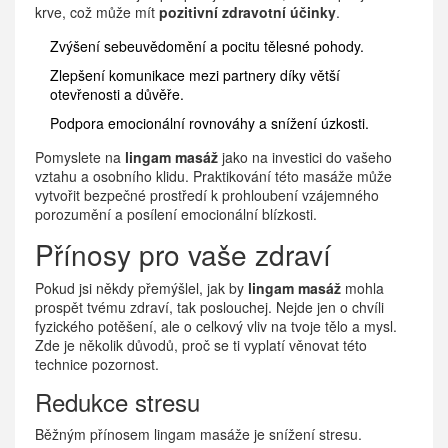
krve, což může mít
pozitivní zdravotní účinky
.
Zvýšení sebeuvědomění a pocitu tělesné pohody.
Zlepšení komunikace mezi partnery díky větší
otevřenosti a důvěře.
Podpora emocionální rovnováhy a snížení úzkosti.
Pomyslete na
lingam masáž
jako na investici do vašeho
vztahu a osobního klidu. Praktikování této masáže může
vytvořit bezpečné prostředí k prohloubení vzájemného
porozumění a posílení emocionální blízkosti.
Přínosy pro vaše zdraví
Pokud jsi někdy přemýšlel, jak by
lingam masáž
mohla
prospět tvému zdraví, tak poslouchej. Nejde jen o chvíli
fyzického potěšení, ale o celkový vliv na tvoje tělo a mysl.
Zde je několik důvodů, proč se ti vyplatí věnovat této
technice pozornost.
Redukce stresu
Běžným přínosem lingam masáže je snížení stresu.