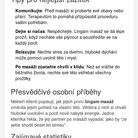
Komunikujte
: Před masáží si proberte své obavy nebo
přání. Terapeutům to pomáhá přizpůsobit proceduru
vašim potřebám.
Dejte si načas
: Nespěchejte. Lingam masáž se dá lépe
prožít, když necháte vše plynout a soustředíte se na
každý pocit.
Relaxujte
: Nechte stres za dveřmi, hluboké dýchání
může pomoci uvolnit tělo i mysl.
Po masáži zůstaňte chvíli v klidu
: Než se vrátíte do
běžného života, nechte své tělo vstřebat všechny
prožitky.
Přesvědčivé osobní příběhy
Někteří klienti popisují, jak jejich první
lingam masáž
změnila jejich pohled na vlastní tělo. Většina z nich si chválí
hluboké uvolnění a pocit nově nabyté energie. Jedna
klientka řekla, že její partner po masáži vypadal, jako by "ze
sebe shodil deset let stresu".
Zajímavé statistiky