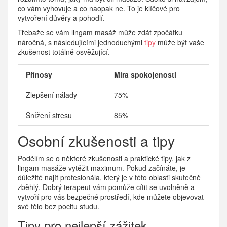
co vám vyhovuje a co naopak ne. To je klíčové pro
vytvoření důvěry a pohodlí.
Třebaže se vám lingam masáž může zdát zpočátku
náročná, s následujícími jednoduchými
tipy
může být vaše
zkušenost totálně osvěžující.
Přínosy
Míra spokojenosti
Zlepšení nálady
75%
Snížení stresu
85%
Osobní zkušenosti a tipy
Podělím se o některé zkušenosti a praktické tipy, jak z
lingam masáže vytěžit maximum. Pokud začínáte, je
důležité najít profesionála, který je v této oblasti skutečně
zběhlý. Dobrý terapeut vám pomůže cítit se uvolněně a
vytvoří pro vás bezpečné prostředí, kde můžete objevovat
své tělo bez pocitu studu.
Tipy pro nejlepší zážitek