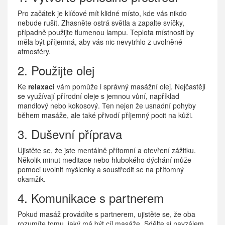
Pro začátek je klíčové mít klidné místo, kde vás nikdo
nebude rušit. Zhasněte ostrá světla a zapalte svíčky,
případně použijte tlumenou lampu. Teplota místnosti by
měla být příjemná, aby vás nic nevytrhlo z uvolněné
atmosféry.
2. Použijte olej
Ke
relaxaci
vám pomůže i správný masážní olej. Nejčastěji
se využívají přírodní oleje s jemnou vůní, například
mandlový nebo kokosový. Ten nejen že usnadní pohyby
během masáže, ale také přivodí příjemný pocit na kůži.
3. Duševní příprava
Ujistěte se, že jste mentálně přítomní a otevření zážitku.
Několik minut meditace nebo hlubokého dýchání může
pomoci uvolnit myšlenky a soustředit se na přítomný
okamžik.
4. Komunikace s partnerem
Pokud masáž provádíte s partnerem, ujistěte se, že oba
rozumíte tomu, jaký má být cíl masáže. Sdělte si navzájem,