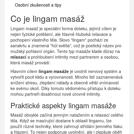
Osobní zkušenosti a tipy
Co je lingam masáž
Lingam masáž je speciální forma doteku, jejímž cílem je
nejen fyzické potěšení, ale hlavně hluboká relaxace a
pochopení vlastního těla. Slovo "lingam" pochází ze
sanskrtu a znamená "hůl světla", což je poetický název pro
mužský pohlavní orgán. Tento typ masáže klade důraz na
relaxaci
a prohloubení intimity mezi partnerem a osobou,
která masáž provádí.
Hlavním cílem
lingam masáže
je uvolnit nervový systém a
vytvořit pocit klidu a vyrovnanosti. Mnoho lidí zaznamenává
snížení stresu, zlepšení nálady a obecně větší vnímavost
ke svému okolí. Díky tomuto vědomému přístupu k doteku
mohou partneři dosáhnout nové úrovně intimity.
Praktické aspekty lingam masáže
Masáž obvykle začíná jemným natažením a relaxací celého
těla. Když se masírující dostane k oblasti lingamu, lze
použít různé techniky, které zahrnují střídání jemného tlaku
a hlazení. To nejen podporuje uvolnění, ale i zlepšuje oběh